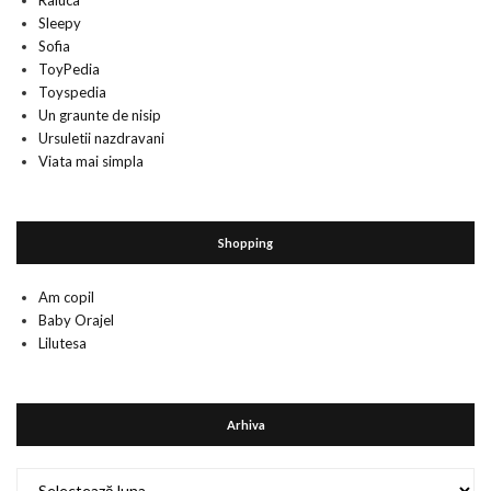
Raluca
Sleepy
Sofia
ToyPedia
Toyspedia
Un graunte de nisip
Ursuletii nazdravani
Viata mai simpla
Shopping
Am copil
Baby Orajel
Lilutesa
Arhiva
Arhiva