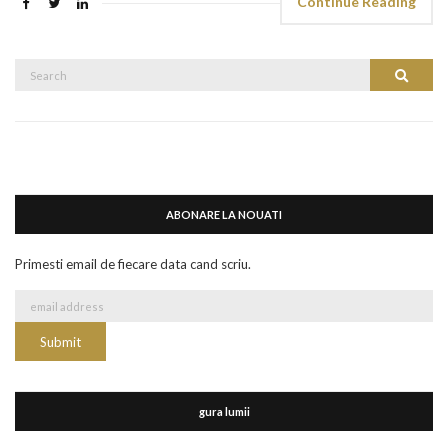
Continue Reading
Search
Search
for:
ABONARE LA NOUATI
Primesti email de fiecare data cand scriu.
gura lumii