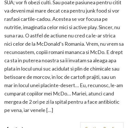
SUA; vor fi obezi culti. Sau poate pasiunea pentru citit
va deveni mai mare decat cea pentru junk food si vor
rasfaoi cartile-cadou. Acestea se vor focusa pe
nutritie, imaginatia celor mici si active play. Sincer, nu
suna rau. O astfel de actiune nu cred ca le-ar strica
nici celor de la McDonald’s Romania. Vrem, nu vrem sa
recunoastem, copiii romani mananca si McDo. E drept
ca sta in puterea noastra sa ii invatam sa aleaga apa
plata in locul unui suc acidulat si plin de chimicale sau
betisoare de morcov, in loc de cartofi prajiti, sau un
mar in locul unei placinte-desert… Eu, recunosc, le-am
cumparat copiilor mei McDo… Mariei, atunci cand
mergea de 2 ori pe zi la spital pentru a face antibiotic
pe vena, iar venele […]