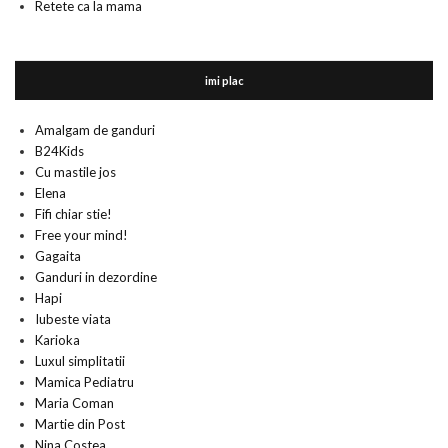
Retete ca la mama
imi plac
Amalgam de ganduri
B24Kids
Cu mastile jos
Elena
Fifi chiar stie!
Free your mind!
Gagaita
Ganduri in dezordine
Hapi
Iubeste viata
Karioka
Luxul simplitatii
Mamica Pediatru
Maria Coman
Martie din Post
Nina Costea