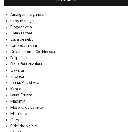
Amalgam de ganduri
Baby manager
Blogonovela
Calea Lactee
Casa de nebuni
Cateodata soare
Cristina Toma Cochinescu
Delphinas
Doua fete cucuiete
Gagaita
Ingerica
Ioana. Asa si Asa
Kabea
Laura Frunza
Madimih
Meseria de parinte
Mihnisme
Ozzy
Pitici dar voinici