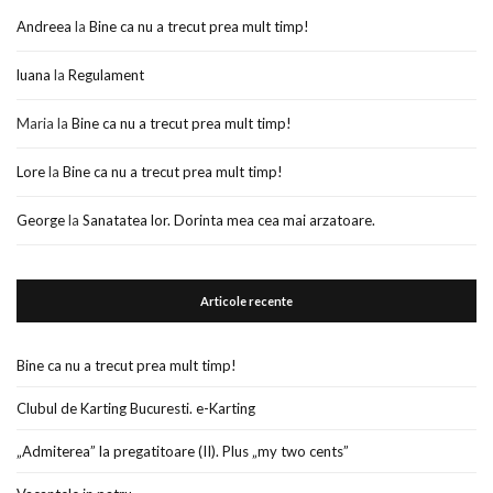
Andreea
la
Bine ca nu a trecut prea mult timp!
luana
la
Regulament
Maria
la
Bine ca nu a trecut prea mult timp!
Lore
la
Bine ca nu a trecut prea mult timp!
George
la
Sanatatea lor. Dorinta mea cea mai arzatoare.
Articole recente
Bine ca nu a trecut prea mult timp!
Clubul de Karting Bucuresti. e-Karting
„Admiterea” la pregatitoare (II). Plus „my two cents”