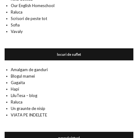
Our English Homeschool
Raluca
Scrisori de peste tot
Sofia
Vavaly
locuri de suflet
Amalgam de ganduri
Blogul mamei
Gagaita
Hapi
LiluTesa – blog
Raluca
Un graunte de nisip
VIATA PE INDELETE
parcul virtual