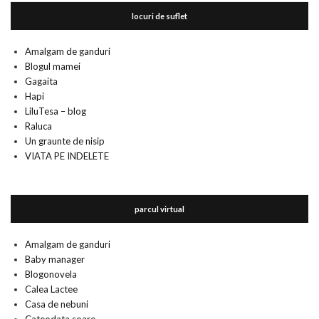
locuri de suflet
Amalgam de ganduri
Blogul mamei
Gagaita
Hapi
LiluTesa – blog
Raluca
Un graunte de nisip
VIATA PE INDELETE
parcul virtual
Amalgam de ganduri
Baby manager
Blogonovela
Calea Lactee
Casa de nebuni