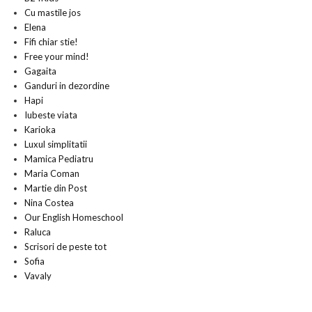
Cu mastile jos
Elena
Fifi chiar stie!
Free your mind!
Gagaita
Ganduri in dezordine
Hapi
Iubeste viata
Karioka
Luxul simplitatii
Mamica Pediatru
Maria Coman
Martie din Post
Nina Costea
Our English Homeschool
Raluca
Scrisori de peste tot
Sofia
Vavaly