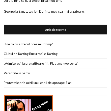
Lore
la
Bine ca nu a trecut prea mult timp!
George
la
Sanatatea lor. Dorinta mea cea mai arzatoare.
Articole recente
Bine ca nu a trecut prea mult timp!
Clubul de Karting Bucuresti. e-Karting
„Admiterea” la pregatitoare (II). Plus „my two cents”
Vacantele in patru
Protestele prin ochii unui copil de aproape 7 ani