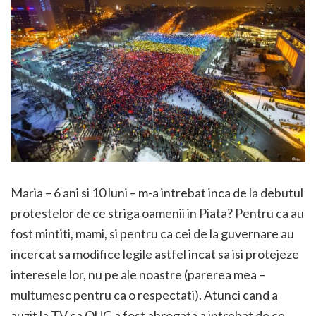
Maria – 6 ani si 10 luni – m-a intrebat inca de la debutul
protestelor de ce striga oamenii in Piata? Pentru ca au
fost mintiti, mami, si pentru ca cei de la guvernare au
incercat sa modifice legile astfel incat sa isi protejeze
interesele lor, nu pe ale noastre (parerea mea –
multumesc pentru ca o respectati). Atunci cand a
auzit la TV ca OUG a fost abrogata a intrebat de ce