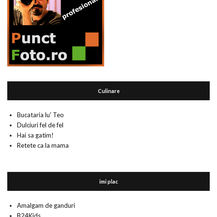
Culinare
Bucataria lu' Teo
Dulciuri fel de fel
Hai sa gatim!
Retete ca la mama
imi plac
Amalgam de ganduri
B24Kids