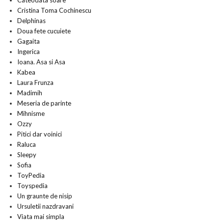
Cateodata soare
Cristina Toma Cochinescu
Delphinas
Doua fete cucuiete
Gagaita
Ingerica
Ioana. Asa si Asa
Kabea
Laura Frunza
Madimih
Meseria de parinte
Mihnisme
Ozzy
Pitici dar voinici
Raluca
Sleepy
Sofia
ToyPedia
Toyspedia
Un graunte de nisip
Ursuletii nazdravani
Viata mai simpla