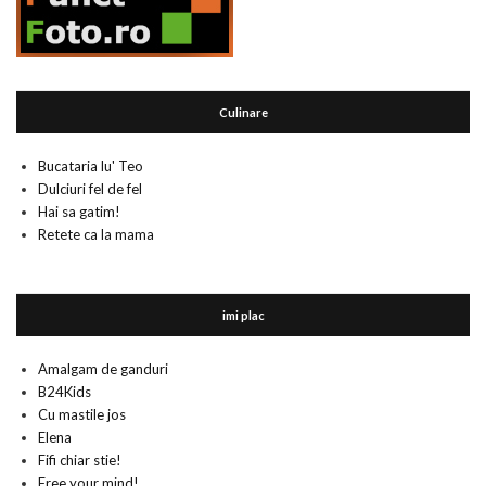
Culinare
Bucataria lu' Teo
Dulciuri fel de fel
Hai sa gatim!
Retete ca la mama
imi plac
Amalgam de ganduri
B24Kids
Cu mastile jos
Elena
Fifi chiar stie!
Free your mind!