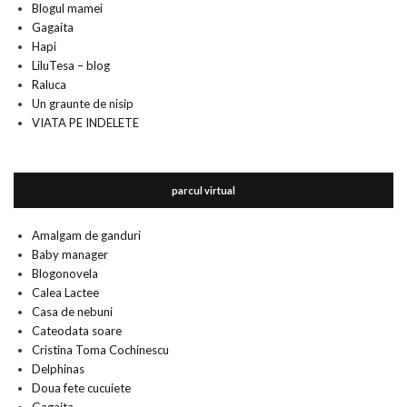
Blogul mamei
Gagaita
Hapi
LiluTesa – blog
Raluca
Un graunte de nisip
VIATA PE INDELETE
parcul virtual
Amalgam de ganduri
Baby manager
Blogonovela
Calea Lactee
Casa de nebuni
Cateodata soare
Cristina Toma Cochinescu
Delphinas
Doua fete cucuiete