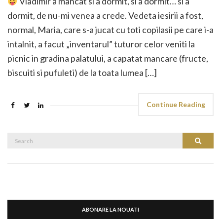
Vladimir a mancat si a dormit, si a dormit… si a
dormit, de nu-mi venea a crede. Vedeta iesirii a fost,
normal, Maria, care s-a jucat cu toti copilasii pe care i-a
intalnit, a facut „inventarul” tuturor celor veniti la
picnic in gradina palatului, a capatat mancare (fructe,
biscuiti si pufuleti) de la toata lumea […]
Continue Reading
Search
Search
for:
ABONARE LA NOUATI