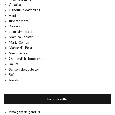
Gagaita
Ganduri in dezordine
Hapi
Iubeste viata
Karioka
Luxul simplitatii
Mamica Pediatru
Maria Coman
Martie din Post
Nina Costea
Our English Homeschool
Raluca
Scrisori de peste tot
Sofia
Vavaly
locuri de suflet
Amalgam de ganduri