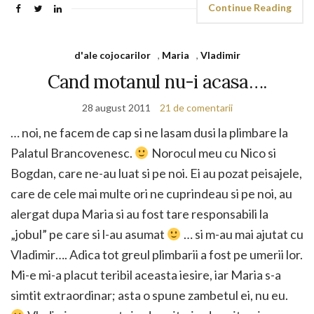
Continue Reading
d'ale cojocarilor
,
Maria
,
Vladimir
Cand motanul nu-i acasa….
28 august 2011
21 de comentarii
… noi, ne facem de cap si ne lasam dusi la plimbare la
Palatul Brancovenesc.
Norocul meu cu Nico si
Bogdan, care ne-au luat si pe noi. Ei au pozat peisajele,
care de cele mai multe ori ne cuprindeau si pe noi, au
alergat dupa Maria si au fost tare responsabili la
„jobul” pe care si l-au asumat
… si m-au mai ajutat cu
Vladimir…. Adica tot greul plimbarii a fost pe umerii lor.
Mi-e mi-a placut teribil aceasta iesire, iar Maria s-a
simtit extraordinar; asta o spune zambetul ei, nu eu.