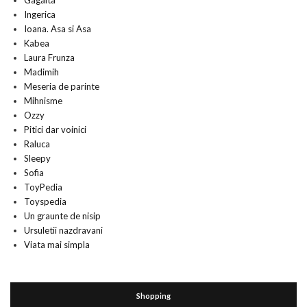
Gagaita
Ingerica
Ioana. Asa si Asa
Kabea
Laura Frunza
Madimih
Meseria de parinte
Mihnisme
Ozzy
Pitici dar voinici
Raluca
Sleepy
Sofia
ToyPedia
Toyspedia
Un graunte de nisip
Ursuletii nazdravani
Viata mai simpla
Shopping