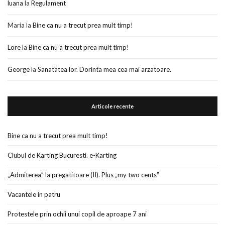
luana
la
Regulament
Maria
la
Bine ca nu a trecut prea mult timp!
Lore
la
Bine ca nu a trecut prea mult timp!
George
la
Sanatatea lor. Dorinta mea cea mai arzatoare.
Articole recente
Bine ca nu a trecut prea mult timp!
Clubul de Karting Bucuresti. e-Karting
„Admiterea” la pregatitoare (II). Plus „my two cents”
Vacantele in patru
Protestele prin ochii unui copil de aproape 7 ani