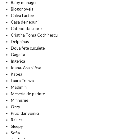
Baby manager
Blogonovela
Calea Lactee
Casa de nebuni
Cateodata soare
Cristina Toma Cochinescu
Delphinas
Doua fete cucuiete
Gagaita
Ingerica
Ioana. Asa si Asa
Kabea
Laura Frunza
Madimih
Meseria de parinte
Mihnisme
Ozzy
Pitici dar voinici
Raluca
Sleepy
Sofia