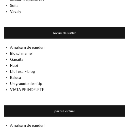
Sofia
Vavaly
locuri de suflet
Amalgam de ganduri
Blogul mamei
Gagaita
Hapi
LiluTesa – blog
Raluca
Un graunte de nisip
VIATA PE INDELETE
parcul virtual
Amalgam de ganduri