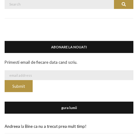
Search
Search
for:
ABONARE LA NOUATI
Primesti email de fiecare data cand scriu.
gura lumii
Andreea
la
Bine ca nu a trecut prea mult timp!