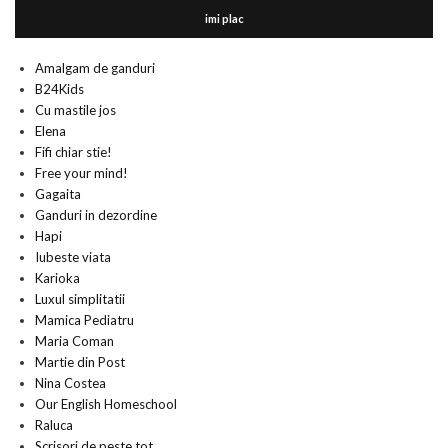
imi plac
Amalgam de ganduri
B24Kids
Cu mastile jos
Elena
Fifi chiar stie!
Free your mind!
Gagaita
Ganduri in dezordine
Hapi
Iubeste viata
Karioka
Luxul simplitatii
Mamica Pediatru
Maria Coman
Martie din Post
Nina Costea
Our English Homeschool
Raluca
Scrisori de peste tot