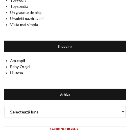
ToyPedia
Toyspedia
Un graunte de nisip
Ursuletii nazdravani
Viata mai simpla
Shopping
Am copil
Baby Orajel
Lilutesa
Arhiva
Arhiva