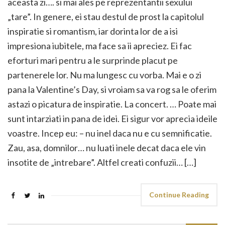
aceasta zi…. si mai ales pe reprezentantii sexului
„tare”. In genere, ei stau destul de prost la capitolul
inspiratie si romantism, iar dorinta lor de a isi
impresiona iubitele, ma face sa ii apreciez. Ei fac
eforturi mari pentru a le surprinde placut pe
partenerele lor. Nu ma lungesc cu vorba. Mai e o zi
pana la Valentine’s Day, si vroiam sa va rog sa le oferim
astazi o picatura de inspiratie. La concert. … Poate mai
sunt intarziati in pana de idei. Ei sigur vor aprecia ideile
voastre. Incep eu: – nu inel daca nu e cu semnificatie.
Zau, asa, domnilor… nu luati inele decat daca ele vin
insotite de „intrebare”. Altfel creati confuzii… […]
Continue Reading