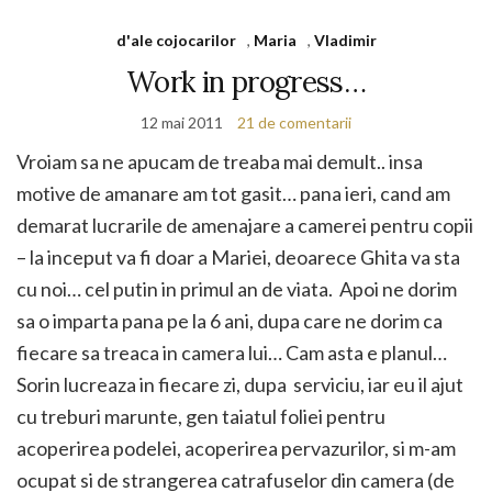
d'ale cojocarilor
,
Maria
,
Vladimir
Work in progress…
12 mai 2011
21 de comentarii
Vroiam sa ne apucam de treaba mai demult.. insa
motive de amanare am tot gasit… pana ieri, cand am
demarat lucrarile de amenajare a camerei pentru copii
– la inceput va fi doar a Mariei, deoarece Ghita va sta
cu noi… cel putin in primul an de viata. Apoi ne dorim
sa o imparta pana pe la 6 ani, dupa care ne dorim ca
fiecare sa treaca in camera lui… Cam asta e planul…
Sorin lucreaza in fiecare zi, dupa serviciu, iar eu il ajut
cu treburi marunte, gen taiatul foliei pentru
acoperirea podelei, acoperirea pervazurilor, si m-am
ocupat si de strangerea catrafuselor din camera (de