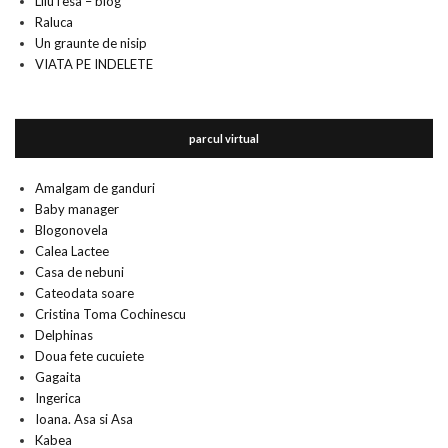
LiluTesa – blog
Raluca
Un graunte de nisip
VIATA PE INDELETE
parcul virtual
Amalgam de ganduri
Baby manager
Blogonovela
Calea Lactee
Casa de nebuni
Cateodata soare
Cristina Toma Cochinescu
Delphinas
Doua fete cucuiete
Gagaita
Ingerica
Ioana. Asa si Asa
Kabea