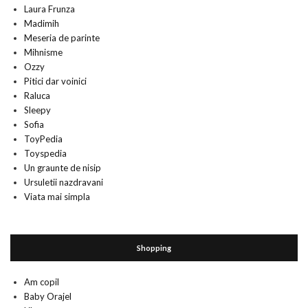
Laura Frunza
Madimih
Meseria de parinte
Mihnisme
Ozzy
Pitici dar voinici
Raluca
Sleepy
Sofia
ToyPedia
Toyspedia
Un graunte de nisip
Ursuletii nazdravani
Viata mai simpla
Shopping
Am copil
Baby Orajel