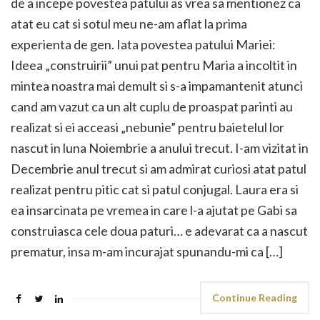
de a incepe povestea patului as vrea sa mentionez ca
atat eu cat si sotul meu ne-am aflat la prima
experienta de gen. Iata povestea patului Mariei:
Ideea „construirii” unui pat pentru Maria a incoltit in
mintea noastra mai demult si s-a impamantenit atunci
cand am vazut ca un alt cuplu de proaspat parinti au
realizat si ei acceasi „nebunie” pentru baietelul lor
nascut in luna Noiembrie a anului trecut. I-am vizitat in
Decembrie anul trecut si am admirat curiosi atat patul
realizat pentru pitic cat si patul conjugal. Laura era si
ea insarcinata pe vremea in care l-a ajutat pe Gabi sa
construiasca cele doua paturi… e adevarat ca a nascut
prematur, insa m-am incurajat spunandu-mi ca […]
Continue Reading