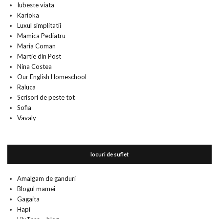
Iubeste viata
Karioka
Luxul simplitatii
Mamica Pediatru
Maria Coman
Martie din Post
Nina Costea
Our English Homeschool
Raluca
Scrisori de peste tot
Sofia
Vavaly
locuri de suflet
Amalgam de ganduri
Blogul mamei
Gagaita
Hapi