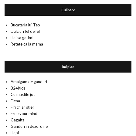
Culinare
Bucataria lu' Teo
Dulciuri fel de fel
Hai sa gatim!
Retete ca la mama
imi plac
Amalgam de ganduri
B24Kids
Cu mastile jos
Elena
Fifi chiar stie!
Free your mind!
Gagaita
Ganduri in dezordine
Hapi