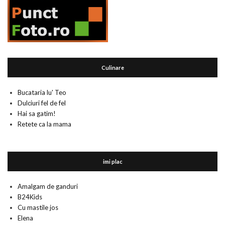
Culinare
Bucataria lu' Teo
Dulciuri fel de fel
Hai sa gatim!
Retete ca la mama
imi plac
Amalgam de ganduri
B24Kids
Cu mastile jos
Elena