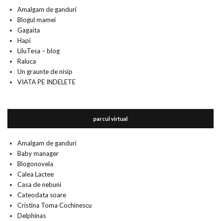
Amalgam de ganduri
Blogul mamei
Gagaita
Hapi
LiluTesa – blog
Raluca
Un graunte de nisip
VIATA PE INDELETE
parcul virtual
Amalgam de ganduri
Baby manager
Blogonovela
Calea Lactee
Casa de nebuni
Cateodata soare
Cristina Toma Cochinescu
Delphinas