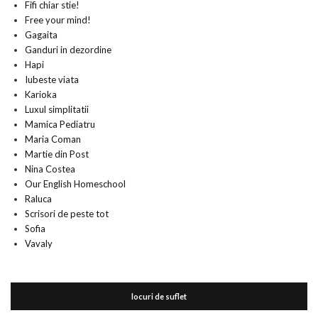
Fifi chiar stie!
Free your mind!
Gagaita
Ganduri in dezordine
Hapi
Iubeste viata
Karioka
Luxul simplitatii
Mamica Pediatru
Maria Coman
Martie din Post
Nina Costea
Our English Homeschool
Raluca
Scrisori de peste tot
Sofia
Vavaly
locuri de suflet