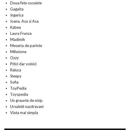
Doua fete cucuiete
Gagaita
Ingerica
Ioana. Asa si Asa
Kabea
Laura Frunza
Madimih
Meseria de parinte
Mihnisme
Ozzy
Pitici dar voinici
Raluca
Sleepy
Sofia
ToyPedia
Toyspedia
Un graunte de nisip
Ursuletii nazdravani
Viata mai simpla