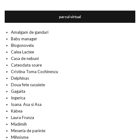
parcul virtual
Amalgam de ganduri
Baby manager
Blogonovela
Calea Lactee
Casa de nebuni
Cateodata soare
Cristina Toma Cochinescu
Delphinas
Doua fete cucuiete
Gagaita
Ingerica
Ioana. Asa si Asa
Kabea
Laura Frunza
Madimih
Meseria de parinte
Mihnisme