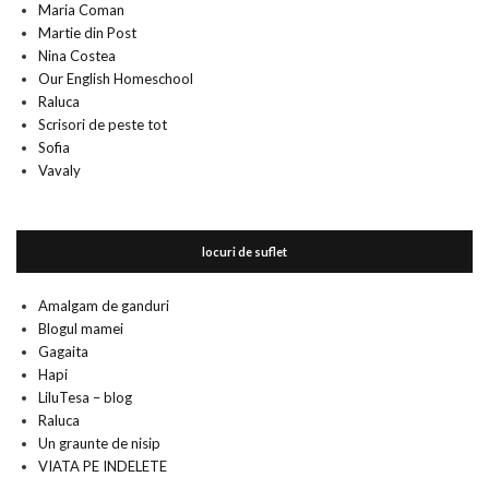
Maria Coman
Martie din Post
Nina Costea
Our English Homeschool
Raluca
Scrisori de peste tot
Sofia
Vavaly
locuri de suflet
Amalgam de ganduri
Blogul mamei
Gagaita
Hapi
LiluTesa – blog
Raluca
Un graunte de nisip
VIATA PE INDELETE