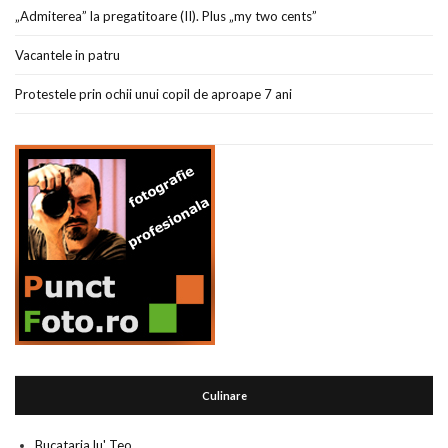
„Admiterea” la pregatitoare (II). Plus „my two cents”
Vacantele in patru
Protestele prin ochii unui copil de aproape 7 ani
Culinare
Bucataria lu' Teo