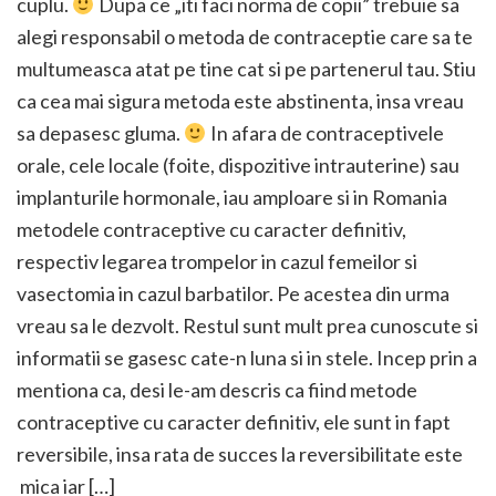
cuplu.
Dupa ce „iti faci norma de copii” trebuie sa
alegi responsabil o metoda de contraceptie care sa te
multumeasca atat pe tine cat si pe partenerul tau. Stiu
ca cea mai sigura metoda este abstinenta, insa vreau
sa depasesc gluma.
In afara de contraceptivele
orale, cele locale (foite, dispozitive intrauterine) sau
implanturile hormonale, iau amploare si in Romania
metodele contraceptive cu caracter definitiv,
respectiv legarea trompelor in cazul femeilor si
vasectomia in cazul barbatilor. Pe acestea din urma
vreau sa le dezvolt. Restul sunt mult prea cunoscute si
informatii se gasesc cate-n luna si in stele. Incep prin a
mentiona ca, desi le-am descris ca fiind metode
contraceptive cu caracter definitiv, ele sunt in fapt
reversibile, insa rata de succes la reversibilitate este
mica iar […]