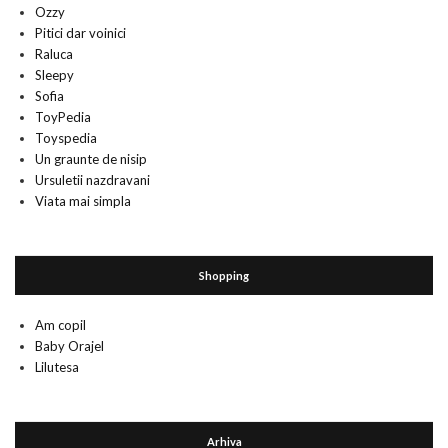
Ozzy
Pitici dar voinici
Raluca
Sleepy
Sofia
ToyPedia
Toyspedia
Un graunte de nisip
Ursuletii nazdravani
Viata mai simpla
Shopping
Am copil
Baby Orajel
Lilutesa
Arhiva