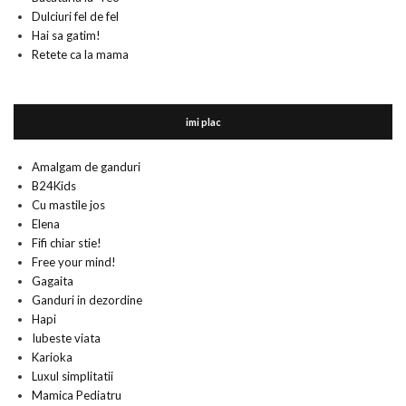
Dulciuri fel de fel
Hai sa gatim!
Retete ca la mama
imi plac
Amalgam de ganduri
B24Kids
Cu mastile jos
Elena
Fifi chiar stie!
Free your mind!
Gagaita
Ganduri in dezordine
Hapi
Iubeste viata
Karioka
Luxul simplitatii
Mamica Pediatru