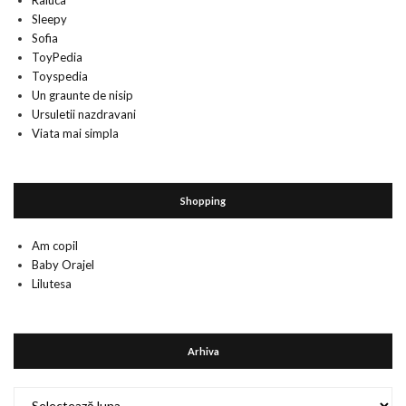
Raluca
Sleepy
Sofia
ToyPedia
Toyspedia
Un graunte de nisip
Ursuletii nazdravani
Viata mai simpla
Shopping
Am copil
Baby Orajel
Lilutesa
Arhiva
Arhiva