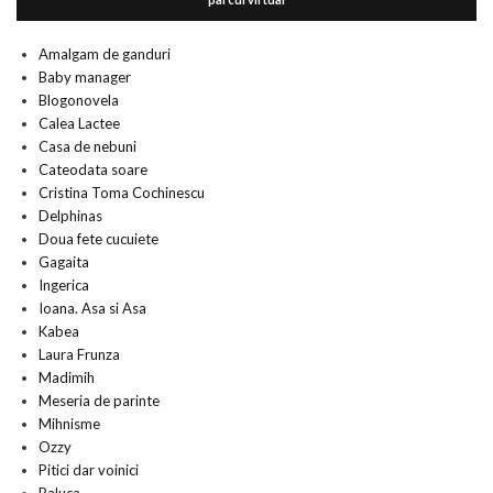
Amalgam de ganduri
Baby manager
Blogonovela
Calea Lactee
Casa de nebuni
Cateodata soare
Cristina Toma Cochinescu
Delphinas
Doua fete cucuiete
Gagaita
Ingerica
Ioana. Asa si Asa
Kabea
Laura Frunza
Madimih
Meseria de parinte
Mihnisme
Ozzy
Pitici dar voinici