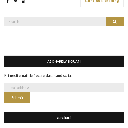
Continue Reading
Search
Search
for:
ABONARE LA NOUATI
Primesti email de fiecare data cand scriu.
gura lumii