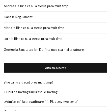
Andreea
la
Bine ca nu a trecut prea mult timp!
luana
la
Regulament
Maria
la
Bine ca nu a trecut prea mult timp!
Lore
la
Bine ca nu a trecut prea mult timp!
George
la
Sanatatea lor. Dorinta mea cea mai arzatoare.
Articole recente
Bine ca nu a trecut prea mult timp!
Clubul de Karting Bucuresti. e-Karting
„Admiterea” la pregatitoare (II). Plus „my two cents”