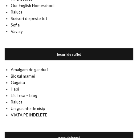
Our English Homeschool
Raluca
Scrisori de peste tot
Sofia
Vavaly
locuri de suflet
Amalgam de ganduri
Blogul mamei
Gagaita
Hapi
LiluTesa – blog
Raluca
Un graunte de nisip
VIATA PE INDELETE
parcul virtual