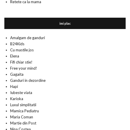
Retete ca la mama
imi plac
Amalgam de ganduri
B24Kids
Cu mastile jos
Elena
Fifi chiar stie!
Free your mind!
Gagaita
Ganduri in dezordine
Hapi
Iubeste viata
Karioka
Luxul simplitatii
Mamica Pediatru
Maria Coman
Martie din Post
Nina Costea