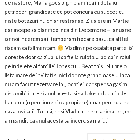
de nastere, Maria goes big – planifica in detaliu
petreceri grandioase ce pot concura cu succes cu
niste botezuri nu chiar restranse. Ziua ei e in Martie
dar incepe sa planifice inca din Decembrie – Ianuarie
iar noi incercm sa ii temperam fiecare pas… ca altfel
riscam sa falimentam.
Vladimir pe cealalta parte, isi
doreste doar ca ziua lui sa fie la rulota…. adica in raiul
pe indelete al familiei Ionescu… Beat this! Nu are o
lista mare de invitati si nici dorinte grandioase… Inca
nu am facut rezervare la „locatie” dar sper sa gasim
disponibilitate si anul acesta si sa folosim locatia de
back-up (o pensiune din apropiere) doar pentru a ne
caza invitatii. Totusi, desi Vladu nu cere animatori, m-
am gandit ca anul acesta sa incerc sa ma […]