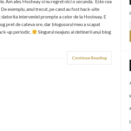
le. Am ales Hostway si nu regret nici o secunda. Este cea
De exemplu, anul trecut, pe cand au fost hack-uite
 datorita interveniei prompte a celor de la Hostway. E
blog pret de cateva ore, dar blogusorul meu a scapat
back-up periodic.
Singurul neajuns al detinerii unui blog
Continue Reading