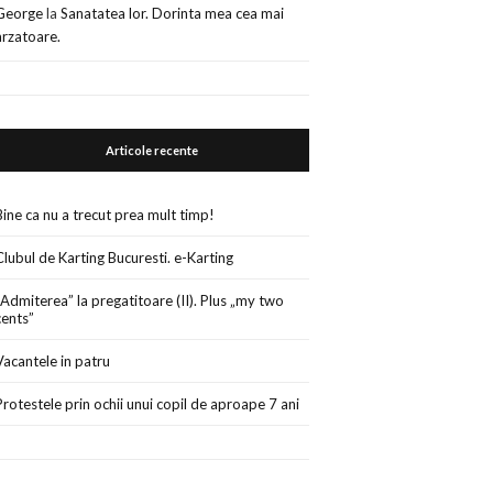
George
la
Sanatatea lor. Dorinta mea cea mai
arzatoare.
Articole recente
Bine ca nu a trecut prea mult timp!
Clubul de Karting Bucuresti. e-Karting
„Admiterea” la pregatitoare (II). Plus „my two
cents”
Vacantele in patru
Protestele prin ochii unui copil de aproape 7 ani