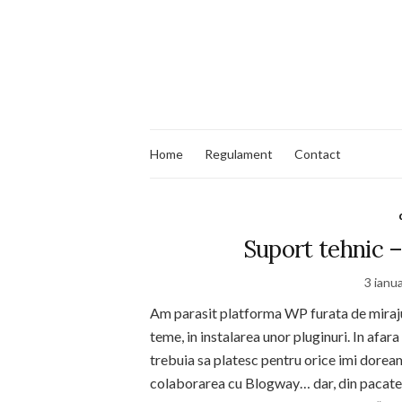
Home
Regulament
Contact
Suport tehnic 
3 ianu
Am parasit platforma WP furata de mirajul 
teme, in instalarea unor pluginuri. In afa
trebuia sa platesc pentru orice imi dorea
colaborarea cu Blogway… dar, din pacate,