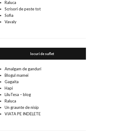
Raluca
Scrisori de peste tot
Sofia
Vavaly
locuri de suflet
Amalgam de ganduri
Blogul mamei
Gagaita
Hapi
LiluTesa – blog
Raluca
Un graunte de nisip
VIATA PE INDELETE