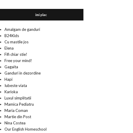
imi plac
Amalgam de ganduri
B24Kids
Cu mastile jos
Elena
Fifi chiar stie!
Free your mind!
Gagaita
Ganduri in dezordine
Hapi
Iubeste viata
Karioka
Luxul simplitatii
Mamica Pediatru
Maria Coman
Martie din Post
Nina Costea
Our English Homeschool