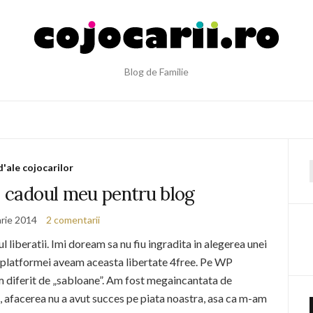
Blog de Familie
d'ale cojocarilor
f
– cadoul meu pentru blog
arie 2014
2 comentarii
liberatii. Imi doream sa nu fiu ingradita in alegerea unei
ra platformei aveam aceasta libertate 4free. Pe WP
m diferit de „sabloane”. Am fost megaincantata de
 afacerea nu a avut succes pe piata noastra, asa ca m-am