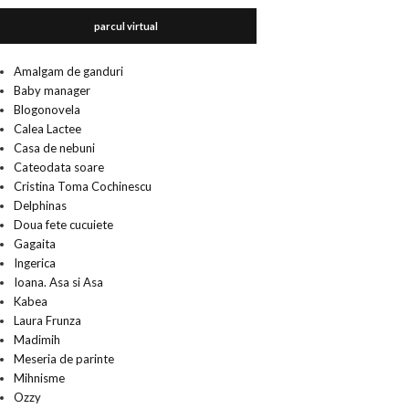
parcul virtual
Amalgam de ganduri
Baby manager
Blogonovela
Calea Lactee
Casa de nebuni
Cateodata soare
Cristina Toma Cochinescu
Delphinas
Doua fete cucuiete
Gagaita
Ingerica
Ioana. Asa si Asa
Kabea
Laura Frunza
Madimih
Meseria de parinte
Mihnisme
Ozzy