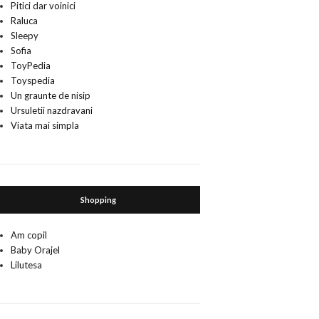
Pitici dar voinici
Raluca
Sleepy
Sofia
ToyPedia
Toyspedia
Un graunte de nisip
Ursuletii nazdravani
Viata mai simpla
Shopping
Am copil
Baby Orajel
Lilutesa