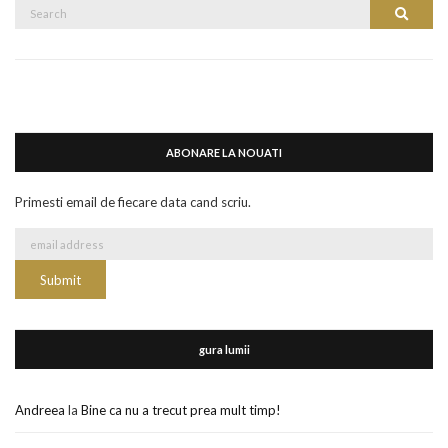
Search
Search
for:
ABONARE LA NOUATI
Primesti email de fiecare data cand scriu.
gura lumii
Andreea
la
Bine ca nu a trecut prea mult timp!