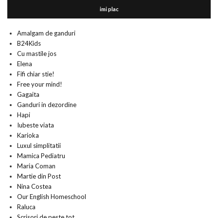
imi plac
Amalgam de ganduri
B24Kids
Cu mastile jos
Elena
Fifi chiar stie!
Free your mind!
Gagaita
Ganduri in dezordine
Hapi
Iubeste viata
Karioka
Luxul simplitatii
Mamica Pediatru
Maria Coman
Martie din Post
Nina Costea
Our English Homeschool
Raluca
Scrisori de peste tot