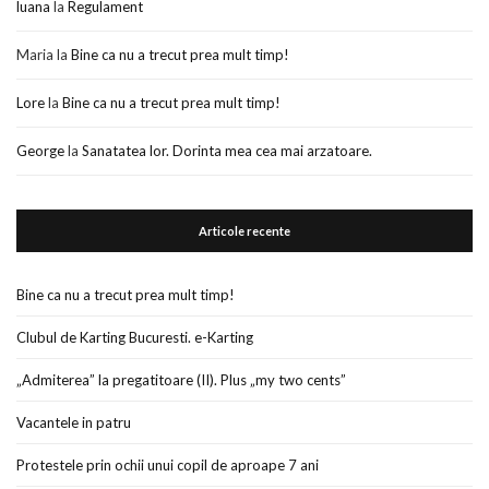
luana
la
Regulament
Maria
la
Bine ca nu a trecut prea mult timp!
Lore
la
Bine ca nu a trecut prea mult timp!
George
la
Sanatatea lor. Dorinta mea cea mai arzatoare.
Articole recente
Bine ca nu a trecut prea mult timp!
Clubul de Karting Bucuresti. e-Karting
„Admiterea” la pregatitoare (II). Plus „my two cents”
Vacantele in patru
Protestele prin ochii unui copil de aproape 7 ani