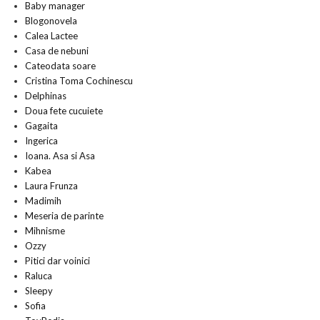
Baby manager
Blogonovela
Calea Lactee
Casa de nebuni
Cateodata soare
Cristina Toma Cochinescu
Delphinas
Doua fete cucuiete
Gagaita
Ingerica
Ioana. Asa si Asa
Kabea
Laura Frunza
Madimih
Meseria de parinte
Mihnisme
Ozzy
Pitici dar voinici
Raluca
Sleepy
Sofia