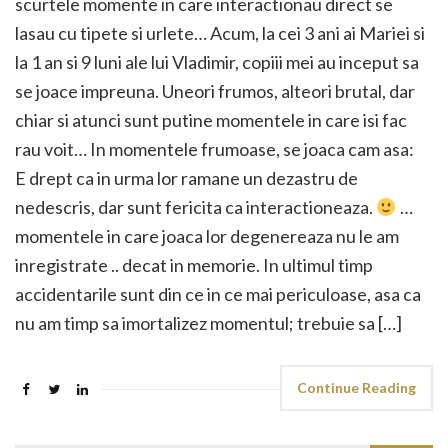
scurtele momente in care interactionau direct se
lasau cu tipete si urlete… Acum, la cei 3 ani ai Mariei si
la 1 an si 9 luni ale lui Vladimir, copiii mei au inceput sa
se joace impreuna. Uneori frumos, alteori brutal, dar
chiar si atunci sunt putine momentele in care isi fac
rau voit… In momentele frumoase, se joaca cam asa:
E drept ca in urma lor ramane un dezastru de
nedescris, dar sunt fericita ca interactioneaza.
…
momentele in care joaca lor degenereaza nu le am
inregistrate .. decat in memorie. In ultimul timp
accidentarile sunt din ce in ce mai periculoase, asa ca
nu am timp sa imortalizez momentul; trebuie sa […]
Continue Reading