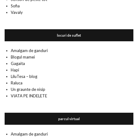
Sofia
Vavaly
locuri de suflet
Amalgam de ganduri
Blogul mamei
Gagaita
Hapi
LiluTesa – blog
Raluca
Un graunte de nisip
VIATA PE INDELETE
parcul virtual
Amalgam de ganduri