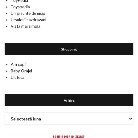
ToyPedia
Toyspedia
Un graunte de nisip
Ursuletii nazdravani
Viata mai simpla
Shopping
Am copil
Baby Orajel
Lilutesa
Arhiva
Arhiva