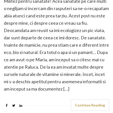
Militez pentru sanatate! Acea sanatate pe care multi
o neglijam si incercam din rasputeri sa ne-o recapatam
abia atunci cand este prea tarziu. Acest post nu este
despre mine, ci despre ceea ce vreau sa fiu.
Deocamdata am reusit sa imi ecologizez un pic viata,
dar sunt departe de ceea ce imi doresc. De sanatate.
Inainte de mamicie, nu prea stiam care e diferent intre
eco, bio si natural. Era totul o apa si un pamant… Dupa
ce am avut-o pe Maria, am inceput sa o citesc mai cu
atentie pe Raluca. De la ea am invatat multe despre
sursele naturale de vitamine si minerale. Incet, incet
mi s-a deschis apetitul pentru asemenea informatii si
am inceput sa ma documentez […]
Continue Reading