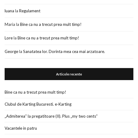
luana
la
Regulament
Maria
la
Bine ca nu a trecut prea mult timp!
Lore
la
Bine ca nu a trecut prea mult timp!
George
la
Sanatatea lor. Dorinta mea cea mai arzatoare.
Articole recente
Bine ca nu a trecut prea mult timp!
Clubul de Karting Bucuresti. e-Karting
„Admiterea” la pregatitoare (II). Plus „my two cents”
Vacantele in patru