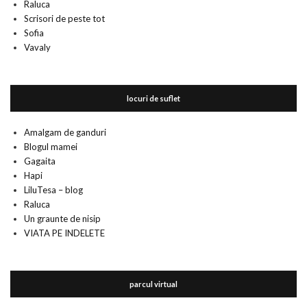
Raluca
Scrisori de peste tot
Sofia
Vavaly
locuri de suflet
Amalgam de ganduri
Blogul mamei
Gagaita
Hapi
LiluTesa – blog
Raluca
Un graunte de nisip
VIATA PE INDELETE
parcul virtual