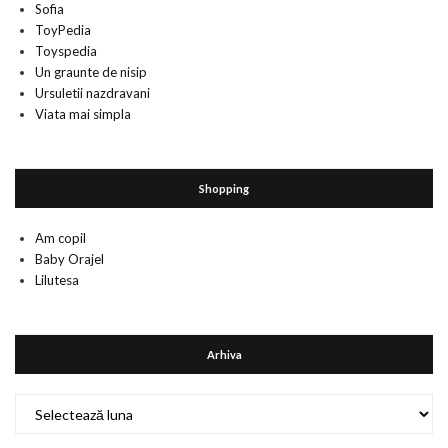
Sofia
ToyPedia
Toyspedia
Un graunte de nisip
Ursuletii nazdravani
Viata mai simpla
Shopping
Am copil
Baby Orajel
Lilutesa
Arhiva
Arhiva