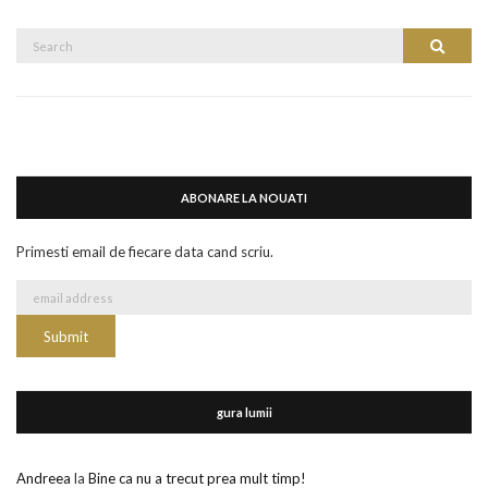
Search
Search
for:
ABONARE LA NOUATI
Primesti email de fiecare data cand scriu.
gura lumii
Andreea
la
Bine ca nu a trecut prea mult timp!