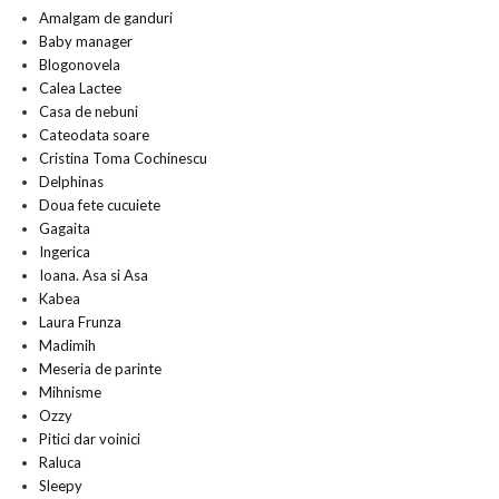
Amalgam de ganduri
Baby manager
Blogonovela
Calea Lactee
Casa de nebuni
Cateodata soare
Cristina Toma Cochinescu
Delphinas
Doua fete cucuiete
Gagaita
Ingerica
Ioana. Asa si Asa
Kabea
Laura Frunza
Madimih
Meseria de parinte
Mihnisme
Ozzy
Pitici dar voinici
Raluca
Sleepy