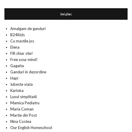
imi plac
Amalgam de ganduri
B24Kids
Cu mastile jos
Elena
Fifi chiar stie!
Free your mind!
Gagaita
Ganduri in dezordine
Hapi
Iubeste viata
Karioka
Luxul simplitatii
Mamica Pediatru
Maria Coman
Martie din Post
Nina Costea
Our English Homeschool