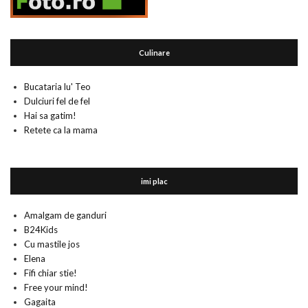
Culinare
Bucataria lu' Teo
Dulciuri fel de fel
Hai sa gatim!
Retete ca la mama
imi plac
Amalgam de ganduri
B24Kids
Cu mastile jos
Elena
Fifi chiar stie!
Free your mind!
Gagaita