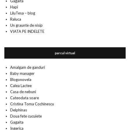
Gagaita
Hapi
LiluTesa – blog
Raluca
Un graunte de nisip
VIATA PE INDELETE
parcul virtual
Amalgam de ganduri
Baby manager
Blogonovela
Calea Lactee
Casa de nebuni
Cateodata soare
Cristina Toma Cochinescu
Delphinas
Doua fete cucuiete
Gagaita
Ingerica