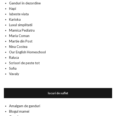
Ganduri in dezordine
Hapi
Iubeste viata
Karioka
Luxul simplitatii
Mamica Pediatru
Maria Coman
Martie din Post
Nina Costea
Our English Homeschool
Raluca
Scrisori de peste tot
Sofia
Vavaly
locuri de suflet
Amalgam de ganduri
Blogul mamei