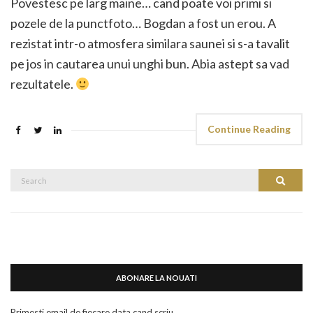
Povestesc pe larg maine… cand poate voi primi si
pozele de la punctfoto… Bogdan a fost un erou. A
rezistat intr-o atmosfera similara saunei si s-a tavalit
pe jos in cautarea unui unghi bun. Abia astept sa vad
rezultatele.
Continue Reading
Search
Search
for:
ABONARE LA NOUATI
Primesti email de fiecare data cand scriu.