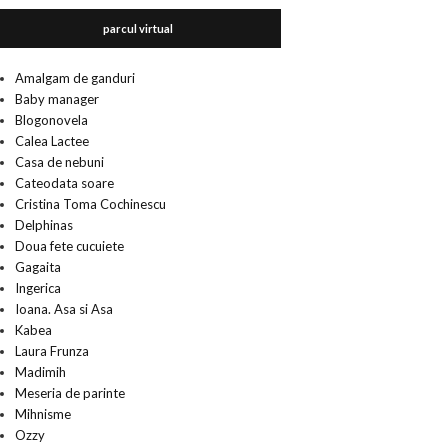
parcul virtual
Amalgam de ganduri
Baby manager
Blogonovela
Calea Lactee
Casa de nebuni
Cateodata soare
Cristina Toma Cochinescu
Delphinas
Doua fete cucuiete
Gagaita
Ingerica
Ioana. Asa si Asa
Kabea
Laura Frunza
Madimih
Meseria de parinte
Mihnisme
Ozzy