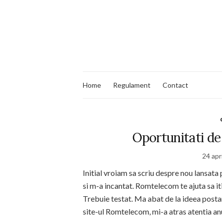
Home
Regulament
Contact
Oportunitati de
24 apr
Initial vroiam sa scriu despre nou lansata
si m-a incantat. Romtelecom te ajuta sa iti
Trebuie testat. Ma abat de la ideea postar
site-ul Romtelecom, mi-a atras atentia an