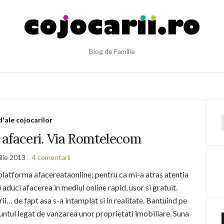
Blog de Familie
d'ale cojocarilor
f
 afaceri. Via Romtelecom
ilie 2013
4 comentarii
 platforma afacereataonline; pentru ca mi-a atras atentia
 aduci afacerea in mediul online rapid, usor si gratuit.
ii… de fapt asa s-a intamplat si in realitate. Bantuind pe
untul legat de vanzarea unor proprietati imobiliare. Suna