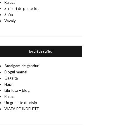
Raluca
Scrisori de peste tot
Sofia
Vavaly
locuri de suflet
Amalgam de ganduri
Blogul mamei
Gagaita
Hapi
LiluTesa – blog
Raluca
Un graunte de nisip
VIATA PE INDELETE