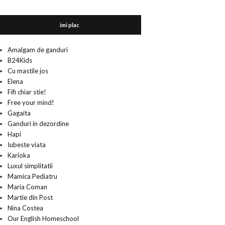
imi plac
Amalgam de ganduri
B24Kids
Cu mastile jos
Elena
Fifi chiar stie!
Free your mind!
Gagaita
Ganduri in dezordine
Hapi
Iubeste viata
Karioka
Luxul simplitatii
Mamica Pediatru
Maria Coman
Martie din Post
Nina Costea
Our English Homeschool