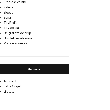
Pitici dar voinici
Raluca
Sleepy
Sofia
ToyPedia
Toyspedia
Un graunte de nisip
Ursuletii nazdravani
Viata mai simpla
Shopping
Am copil
Baby Orajel
Lilutesa