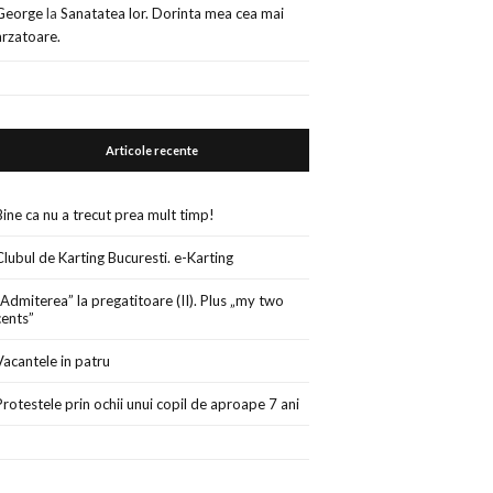
George
la
Sanatatea lor. Dorinta mea cea mai
arzatoare.
Articole recente
Bine ca nu a trecut prea mult timp!
Clubul de Karting Bucuresti. e-Karting
„Admiterea” la pregatitoare (II). Plus „my two
cents”
Vacantele in patru
Protestele prin ochii unui copil de aproape 7 ani