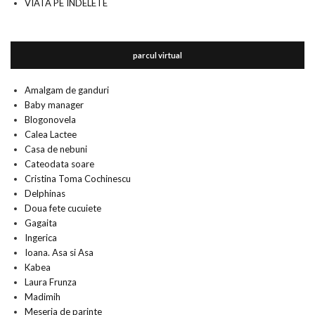
VIATA PE INDELETE
parcul virtual
Amalgam de ganduri
Baby manager
Blogonovela
Calea Lactee
Casa de nebuni
Cateodata soare
Cristina Toma Cochinescu
Delphinas
Doua fete cucuiete
Gagaita
Ingerica
Ioana. Asa si Asa
Kabea
Laura Frunza
Madimih
Meseria de parinte