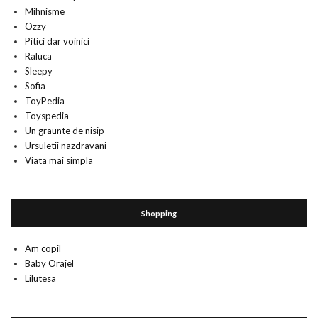
Mihnisme
Ozzy
Pitici dar voinici
Raluca
Sleepy
Sofia
ToyPedia
Toyspedia
Un graunte de nisip
Ursuletii nazdravani
Viata mai simpla
Shopping
Am copil
Baby Orajel
Lilutesa