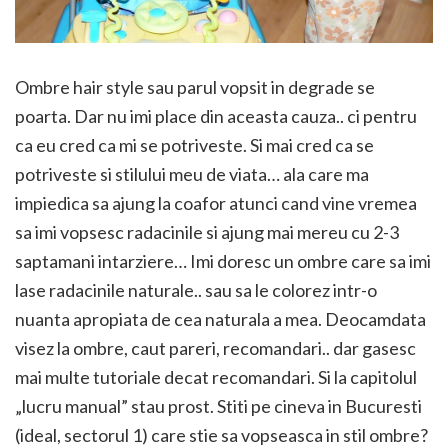
Ombre hair style sau parul vopsit in degrade se
poarta. Dar nu imi place din aceasta cauza.. ci pentru
ca eu cred ca mi se potriveste. Si mai cred ca se
potriveste si stilului meu de viata… ala care ma
impiedica sa ajung la coafor atunci cand vine vremea
sa imi vopsesc radacinile si ajung mai mereu cu 2-3
saptamani intarziere… Imi doresc un ombre care sa imi
lase radacinile naturale.. sau sa le colorez intr-o
nuanta apropiata de cea naturala a mea. Deocamdata
visez la ombre, caut pareri, recomandari.. dar gasesc
mai multe tutoriale decat recomandari. Si la capitolul
„lucru manual” stau prost. Stiti pe cineva in Bucuresti
(ideal, sectorul 1) care stie sa vopseasca in stil ombre?