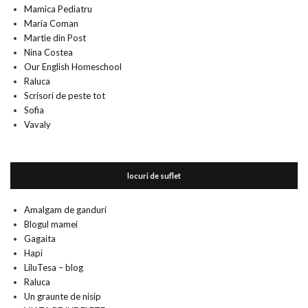
Mamica Pediatru
Maria Coman
Martie din Post
Nina Costea
Our English Homeschool
Raluca
Scrisori de peste tot
Sofia
Vavaly
locuri de suflet
Amalgam de ganduri
Blogul mamei
Gagaita
Hapi
LiluTesa – blog
Raluca
Un graunte de nisip