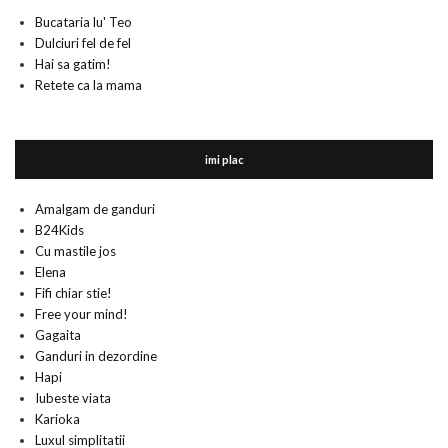
Bucataria lu' Teo
Dulciuri fel de fel
Hai sa gatim!
Retete ca la mama
imi plac
Amalgam de ganduri
B24Kids
Cu mastile jos
Elena
Fifi chiar stie!
Free your mind!
Gagaita
Ganduri in dezordine
Hapi
Iubeste viata
Karioka
Luxul simplitatii