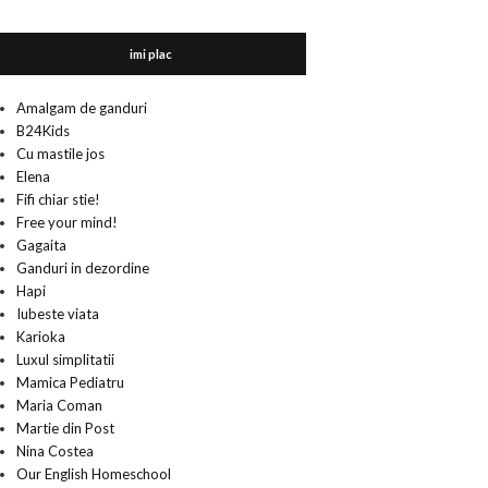
imi plac
Amalgam de ganduri
B24Kids
Cu mastile jos
Elena
Fifi chiar stie!
Free your mind!
Gagaita
Ganduri in dezordine
Hapi
Iubeste viata
Karioka
Luxul simplitatii
Mamica Pediatru
Maria Coman
Martie din Post
Nina Costea
Our English Homeschool