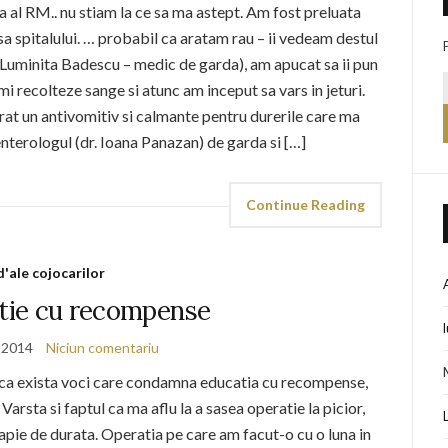
a al RM.. nu stiam la ce sa ma astept. Am fost preluata
a spitalului. … probabil ca aratam rau – ii vedeam destul
. Luminita Badescu – medic de garda), am apucat sa ii pun
imi recolteze sange si atunc am inceput sa vars in jeturi.
at un antivomitiv si calmante pentru durerile care ma
nterologul (dr. Ioana Panazan) de garda si […]
Continue Reading
d'ale cojocarilor
atie cu recompense
e 2014
Niciun comentariu
u ca exista voci care condamna educatia cu recompense,
Varsta si faptul ca ma aflu la a sasea operatie la picior,
apie de durata. Operatia pe care am facut-o cu o luna in