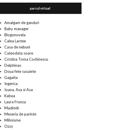
parcul virtual
Amalgam de ganduri
Baby manager
Blogonovela
Calea Lactee
Casa de nebuni
Cateodata soare
Cristina Toma Cochinescu
Delphinas
Doua fete cucuiete
Gagaita
Ingerica
Ioana. Asa si Asa
Kabea
Laura Frunza
Madimih
Meseria de parinte
Mihnisme
Ozzy