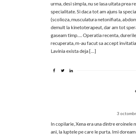
urma, desi simpla, nu se lasa uitata prea 
specialitate. Si daca tot am ajuns la speci
(scolioza, musculatura netonifiata, abdom
demult la kinetoterapeut, dar am tot spe
gaseam timp…. Operatia recenta, durerile 
recuperata, m-au facut sa accept invitati
Lavinia exista deja […]
3 octombr
In copilarie, Xena era una dintre eroinele 
ani, la luptele pe care le purta. Imi dorea