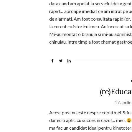
data cand am apelat la serviciul de urgent
rapid… aproape imediat ce am intrat pe us
de alarmati. Am fost consultata rapid (dr
la curent cu istoricul meu. Au incercat sa 
Mi-au montat o branula si mi-au administr
chinuiau. Intre timp a fost chemat gastroe
(re)Educ
17 aprili
Acest post nu este despre copiii mei. Sti
dar eu o aplic cu succes in cazul… meu.
ma fac un candidat ideal pentru kinetoter