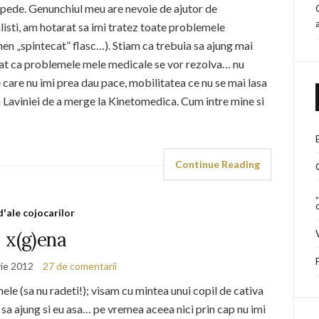
repede. Genunchiul meu are nevoie de ajutor de
alisti, am hotarat sa imi tratez toate problemele
en „spintecat” flasc…). Stiam ca trebuia sa ajung mai
rat ca problemele mele medicale se vor rezolva… nu
care nu imi prea dau pace, mobilitatea ce nu se mai lasa
a Laviniei de a merge la Kinetomedica. Cum intre mine si
Continue Reading
d'ale cojocarilor
x(g)ena
ie 2012
27 de comentarii
mele (sa nu radeti!); visam cu mintea unui copil de cativa
m sa ajung si eu asa… pe vremea aceea nici prin cap nu imi