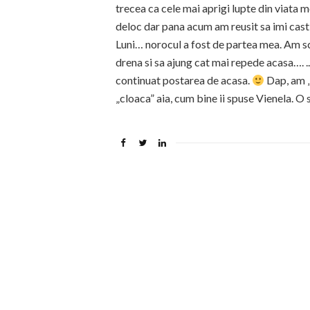
trecea ca cele mai aprigi lupte din viata 
deloc dar pana acum am reusit sa imi castig
Luni… norocul a fost de partea mea. Am s
drena si sa ajung cat mai repede acasa…. 
continuat postarea de acasa.
Dap, am „
„cloaca” aia, cum bine ii spuse Vienela. O 