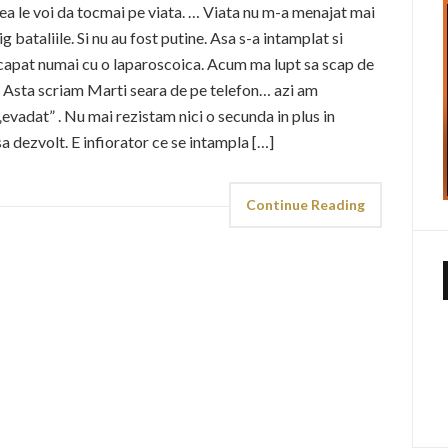
mea le voi da tocmai pe viata. … Viata nu m-a menajat mai
 bataliile. Si nu au fost putine. Asa s-a intamplat si
capat numai cu o laparoscoica. Acum ma lupt sa scap de
.. Asta scriam Marti seara de pe telefon… azi am
evadat” . Nu mai rezistam nici o secunda in plus in
sa dezvolt. E infiorator ce se intampla […]
Continue Reading