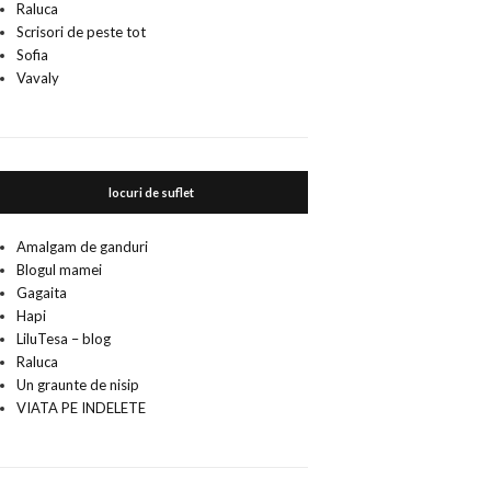
Raluca
Scrisori de peste tot
Sofia
Vavaly
locuri de suflet
Amalgam de ganduri
Blogul mamei
Gagaita
Hapi
LiluTesa – blog
Raluca
Un graunte de nisip
VIATA PE INDELETE