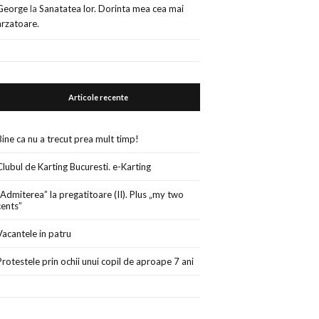
George
la
Sanatatea lor. Dorinta mea cea mai
arzatoare.
Articole recente
Bine ca nu a trecut prea mult timp!
Clubul de Karting Bucuresti. e-Karting
„Admiterea” la pregatitoare (II). Plus „my two
cents”
Vacantele in patru
Protestele prin ochii unui copil de aproape 7 ani