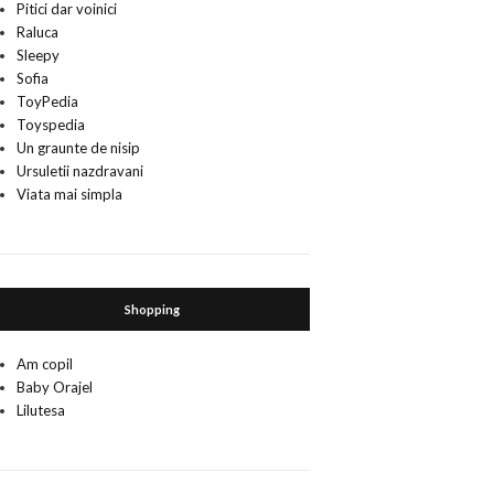
Pitici dar voinici
Raluca
Sleepy
Sofia
ToyPedia
Toyspedia
Un graunte de nisip
Ursuletii nazdravani
Viata mai simpla
Shopping
Am copil
Baby Orajel
Lilutesa