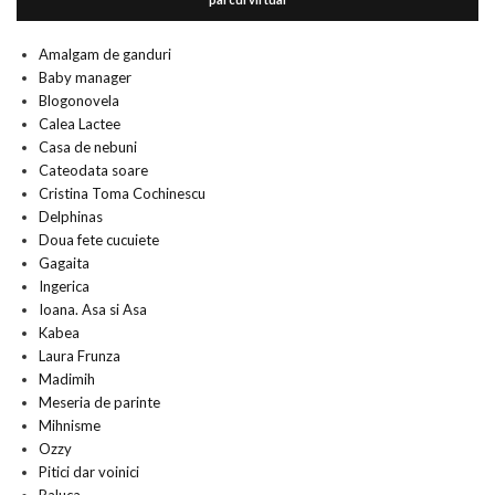
Amalgam de ganduri
Baby manager
Blogonovela
Calea Lactee
Casa de nebuni
Cateodata soare
Cristina Toma Cochinescu
Delphinas
Doua fete cucuiete
Gagaita
Ingerica
Ioana. Asa si Asa
Kabea
Laura Frunza
Madimih
Meseria de parinte
Mihnisme
Ozzy
Pitici dar voinici