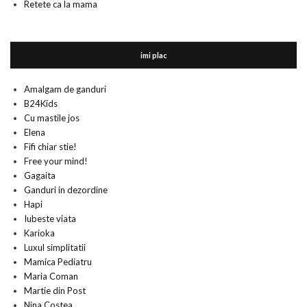
Retete ca la mama
imi plac
Amalgam de ganduri
B24Kids
Cu mastile jos
Elena
Fifi chiar stie!
Free your mind!
Gagaita
Ganduri in dezordine
Hapi
Iubeste viata
Karioka
Luxul simplitatii
Mamica Pediatru
Maria Coman
Martie din Post
Nina Costea