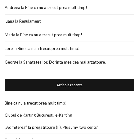
Andreea
la
Bine ca nu a trecut prea mult timp!
luana
la
Regulament
Maria
la
Bine ca nu a trecut prea mult timp!
Lore
la
Bine ca nu a trecut prea mult timp!
George
la
Sanatatea lor. Dorinta mea cea mai arzatoare.
Articole recente
Bine ca nu a trecut prea mult timp!
Clubul de Karting Bucuresti. e-Karting
„Admiterea” la pregatitoare (II). Plus „my two cents”