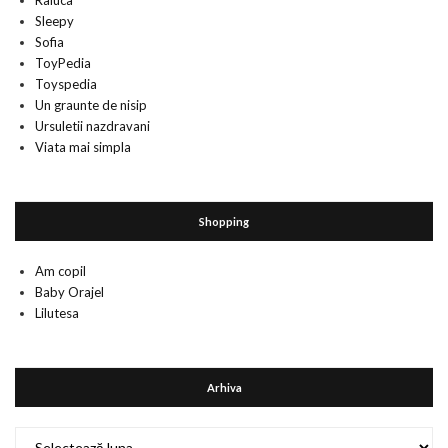
Raluca
Sleepy
Sofia
ToyPedia
Toyspedia
Un graunte de nisip
Ursuletii nazdravani
Viata mai simpla
Shopping
Am copil
Baby Orajel
Lilutesa
Arhiva
Arhiva