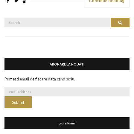
Continue Reading
Search
Search
for:
ABONARE LA NOUATI
Primesti email de fiecare data cand scriu.
gura lumii