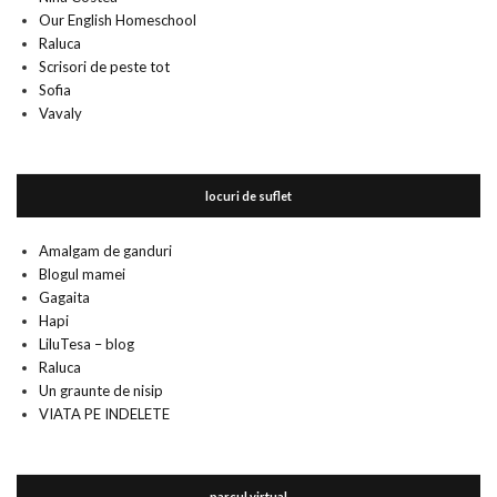
Our English Homeschool
Raluca
Scrisori de peste tot
Sofia
Vavaly
locuri de suflet
Amalgam de ganduri
Blogul mamei
Gagaita
Hapi
LiluTesa – blog
Raluca
Un graunte de nisip
VIATA PE INDELETE
parcul virtual