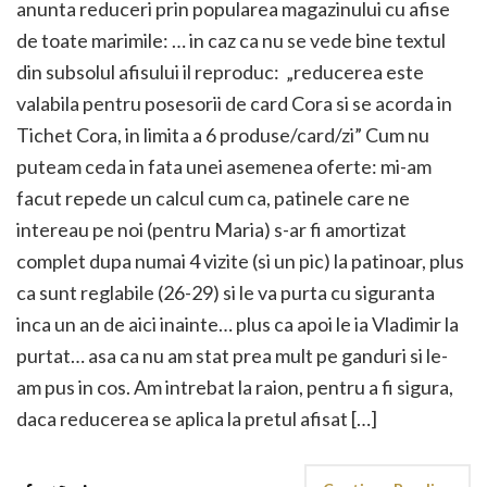
anunta reduceri prin popularea magazinului cu afise
de toate marimile: … in caz ca nu se vede bine textul
din subsolul afisului il reproduc: „reducerea este
valabila pentru posesorii de card Cora si se acorda in
Tichet Cora, in limita a 6 produse/card/zi” Cum nu
puteam ceda in fata unei asemenea oferte: mi-am
facut repede un calcul cum ca, patinele care ne
intereau pe noi (pentru Maria) s-ar fi amortizat
complet dupa numai 4 vizite (si un pic) la patinoar, plus
ca sunt reglabile (26-29) si le va purta cu siguranta
inca un an de aici inainte… plus ca apoi le ia Vladimir la
purtat… asa ca nu am stat prea mult pe ganduri si le-
am pus in cos. Am intrebat la raion, pentru a fi sigura,
daca reducerea se aplica la pretul afisat […]