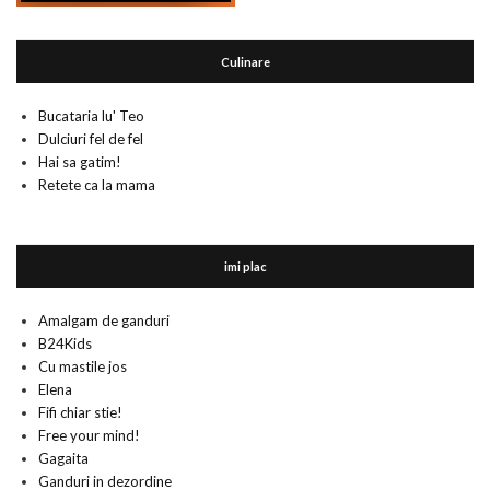
Culinare
Bucataria lu' Teo
Dulciuri fel de fel
Hai sa gatim!
Retete ca la mama
imi plac
Amalgam de ganduri
B24Kids
Cu mastile jos
Elena
Fifi chiar stie!
Free your mind!
Gagaita
Ganduri in dezordine