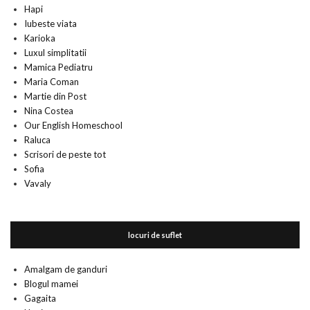
Hapi
Iubeste viata
Karioka
Luxul simplitatii
Mamica Pediatru
Maria Coman
Martie din Post
Nina Costea
Our English Homeschool
Raluca
Scrisori de peste tot
Sofia
Vavaly
locuri de suflet
Amalgam de ganduri
Blogul mamei
Gagaita