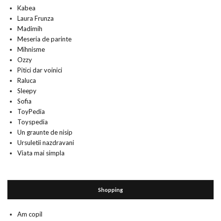
Kabea
Laura Frunza
Madimih
Meseria de parinte
Mihnisme
Ozzy
Pitici dar voinici
Raluca
Sleepy
Sofia
ToyPedia
Toyspedia
Un graunte de nisip
Ursuletii nazdravani
Viata mai simpla
Shopping
Am copil