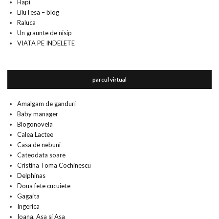
Hapi
LiluTesa – blog
Raluca
Un graunte de nisip
VIATA PE INDELETE
parcul virtual
Amalgam de ganduri
Baby manager
Blogonovela
Calea Lactee
Casa de nebuni
Cateodata soare
Cristina Toma Cochinescu
Delphinas
Doua fete cucuiete
Gagaita
Ingerica
Ioana. Asa si Asa