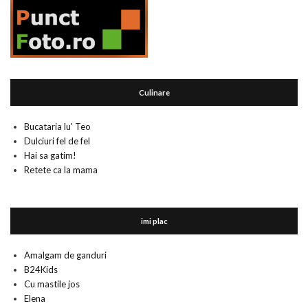
Culinare
Bucataria lu' Teo
Dulciuri fel de fel
Hai sa gatim!
Retete ca la mama
imi plac
Amalgam de ganduri
B24Kids
Cu mastile jos
Elena