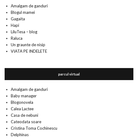
Amalgam de ganduri
Blogul mamei
Gagaita
Hapi
LiluTesa – blog
Raluca
Un graunte de nisip
VIATA PE INDELETE
parcul virtual
Amalgam de ganduri
Baby manager
Blogonovela
Calea Lactee
Casa de nebuni
Cateodata soare
Cristina Toma Cochinescu
Delphinas