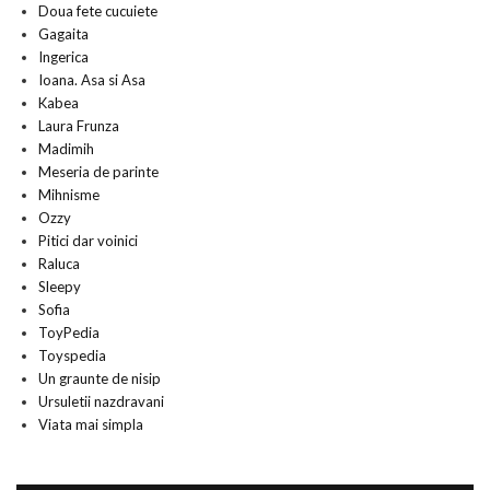
Doua fete cucuiete
Gagaita
Ingerica
Ioana. Asa si Asa
Kabea
Laura Frunza
Madimih
Meseria de parinte
Mihnisme
Ozzy
Pitici dar voinici
Raluca
Sleepy
Sofia
ToyPedia
Toyspedia
Un graunte de nisip
Ursuletii nazdravani
Viata mai simpla