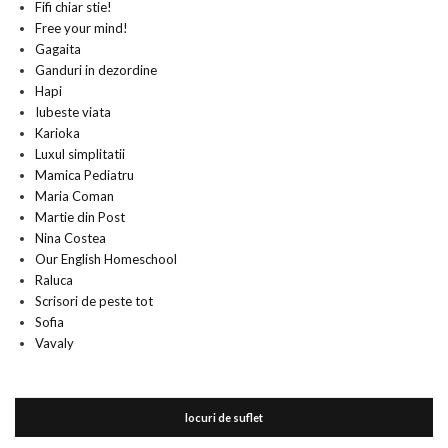
Fifi chiar stie!
Free your mind!
Gagaita
Ganduri in dezordine
Hapi
Iubeste viata
Karioka
Luxul simplitatii
Mamica Pediatru
Maria Coman
Martie din Post
Nina Costea
Our English Homeschool
Raluca
Scrisori de peste tot
Sofia
Vavaly
locuri de suflet