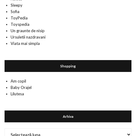
Sleepy
Sofia
ToyPedia
Toyspedia
Un graunte de nisip
Ursuletii nazdravani
Viata mai simpla
Shopping
Am copil
Baby Orajel
Lilutesa
Arhiva
Arhiva