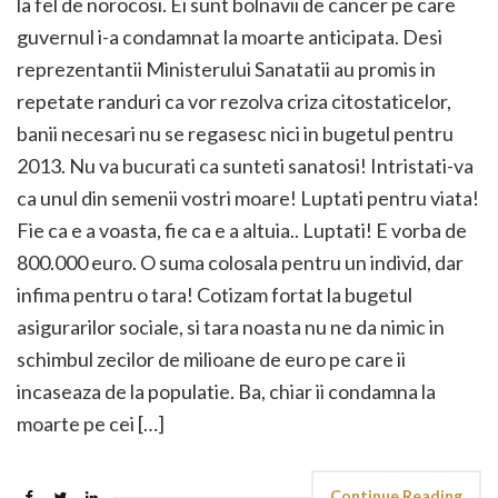
la fel de norocosi. Ei sunt bolnavii de cancer pe care
guvernul i-a condamnat la moarte anticipata. Desi
reprezentantii Ministerului Sanatatii au promis in
repetate randuri ca vor rezolva criza citostaticelor,
banii necesari nu se regasesc nici in bugetul pentru
2013. Nu va bucurati ca sunteti sanatosi! Intristati-va
ca unul din semenii vostri moare! Luptati pentru viata!
Fie ca e a voasta, fie ca e a altuia.. Luptati! E vorba de
800.000 euro. O suma colosala pentru un individ, dar
infima pentru o tara! Cotizam fortat la bugetul
asigurarilor sociale, si tara noasta nu ne da nimic in
schimbul zecilor de milioane de euro pe care ii
incaseaza de la populatie. Ba, chiar ii condamna la
moarte pe cei […]
Continue Reading