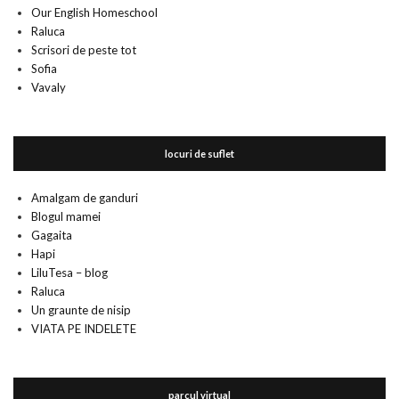
Our English Homeschool
Raluca
Scrisori de peste tot
Sofia
Vavaly
locuri de suflet
Amalgam de ganduri
Blogul mamei
Gagaita
Hapi
LiluTesa – blog
Raluca
Un graunte de nisip
VIATA PE INDELETE
parcul virtual