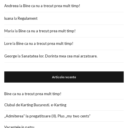
Andreea
la
Bine ca nu a trecut prea mult timp!
luana
la
Regulament
Maria
la
Bine ca nu a trecut prea mult timp!
Lore
la
Bine ca nu a trecut prea mult timp!
George
la
Sanatatea lor. Dorinta mea cea mai arzatoare.
Articole recente
Bine ca nu a trecut prea mult timp!
Clubul de Karting Bucuresti. e-Karting
„Admiterea” la pregatitoare (II). Plus „my two cents”
Vacantele in patru