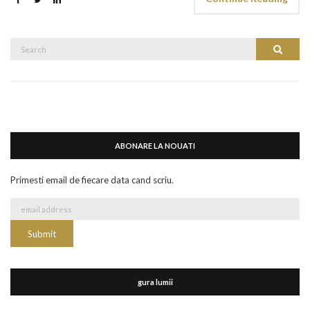
Search
Search
for:
ABONARE LA NOUATI
Primesti email de fiecare data cand scriu.
gura lumii