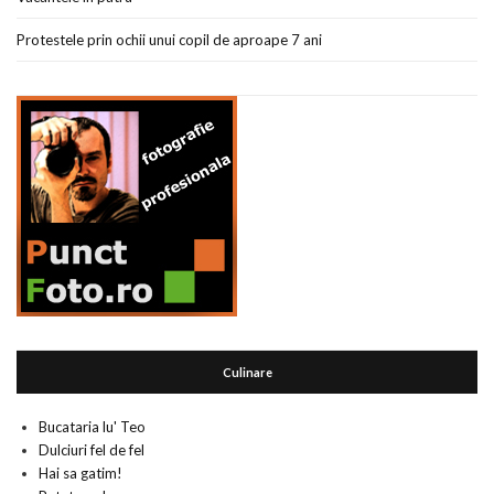
Protestele prin ochii unui copil de aproape 7 ani
Culinare
Bucataria lu' Teo
Dulciuri fel de fel
Hai sa gatim!