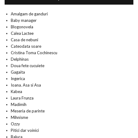
Amalgam de ganduri
Baby manager
Blogonovela
Calea Lactee
Casa de nebuni
Cateodata soare
Cristina Toma Cochinescu
Delphinas
Doua fete cucuiete
Gagaita
Ingerica
Ioana. Asa si Asa
Kabea
Laura Frunza
Madimih
Meseria de parinte
Mihnisme
Ozzy
Pitici dar voinici
Raluca