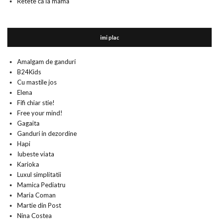
Retete ca la mama
imi plac
Amalgam de ganduri
B24Kids
Cu mastile jos
Elena
Fifi chiar stie!
Free your mind!
Gagaita
Ganduri in dezordine
Hapi
Iubeste viata
Karioka
Luxul simplitatii
Mamica Pediatru
Maria Coman
Martie din Post
Nina Costea