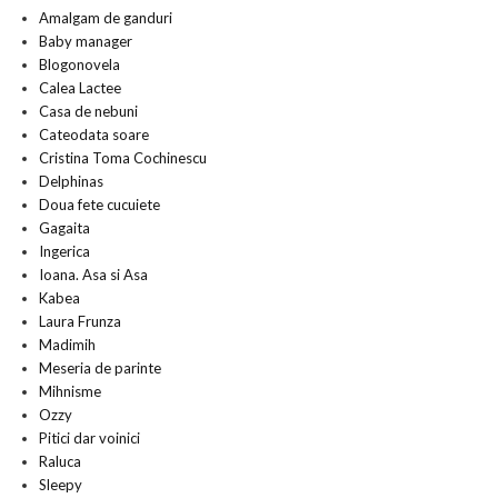
Amalgam de ganduri
Baby manager
Blogonovela
Calea Lactee
Casa de nebuni
Cateodata soare
Cristina Toma Cochinescu
Delphinas
Doua fete cucuiete
Gagaita
Ingerica
Ioana. Asa si Asa
Kabea
Laura Frunza
Madimih
Meseria de parinte
Mihnisme
Ozzy
Pitici dar voinici
Raluca
Sleepy