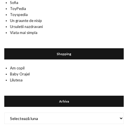
Sofia
ToyPedia
Toyspedia
Un graunte de nisip
Ursuletii nazdravani
Viata mai simpla
Shopping
Am copil
Baby Orajel
Lilutesa
Arhiva
Arhiva