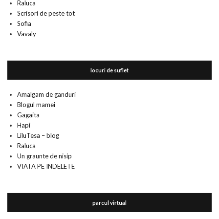
Raluca
Scrisori de peste tot
Sofia
Vavaly
locuri de suflet
Amalgam de ganduri
Blogul mamei
Gagaita
Hapi
LiluTesa – blog
Raluca
Un graunte de nisip
VIATA PE INDELETE
parcul virtual