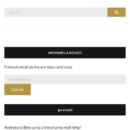
Search
Search
for:
ABONARE LA NOUATI
Primesti email de fiecare data cand scriu.
gura lumii
Andreea
la
Bine ca nu a trecut prea mult timp!