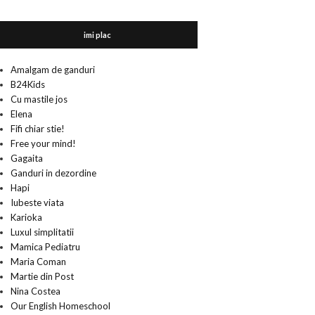
imi plac
Amalgam de ganduri
B24Kids
Cu mastile jos
Elena
Fifi chiar stie!
Free your mind!
Gagaita
Ganduri in dezordine
Hapi
Iubeste viata
Karioka
Luxul simplitatii
Mamica Pediatru
Maria Coman
Martie din Post
Nina Costea
Our English Homeschool