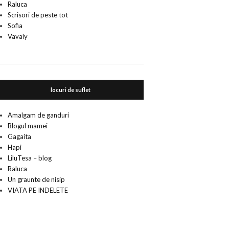
Raluca
Scrisori de peste tot
Sofia
Vavaly
locuri de suflet
Amalgam de ganduri
Blogul mamei
Gagaita
Hapi
LiluTesa – blog
Raluca
Un graunte de nisip
VIATA PE INDELETE