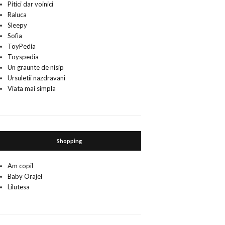
Pitici dar voinici
Raluca
Sleepy
Sofia
ToyPedia
Toyspedia
Un graunte de nisip
Ursuletii nazdravani
Viata mai simpla
Shopping
Am copil
Baby Orajel
Lilutesa