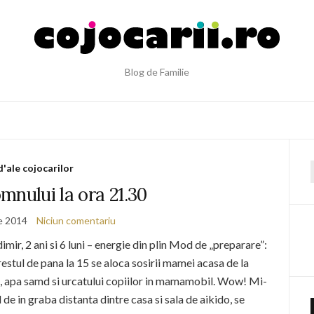
Blog de Familie
d'ale cojocarilor
f
mnului la ora 21.30
ie 2014
Niciun comentariu
dimir, 2 ani si 6 luni – energie din plin Mod de „preparare”:
 restul de pana la 15 se aloca sosirii mamei acasa de la
i, apa samd si urcatului copiilor in mamamobil. Wow! Mi-
de in graba distanta dintre casa si sala de aikido, se