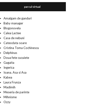
parcul virtual
Amalgam de ganduri
Baby manager
Blogonovela
Calea Lactee
Casa de nebuni
Cateodata soare
Cristina Toma Cochinescu
Delphinas
Doua fete cucuiete
Gagaita
Ingerica
Ioana. Asa si Asa
Kabea
Laura Frunza
Madimih
Meseria de parinte
Mihnisme
Ozzy