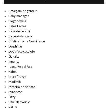
Amalgam de ganduri
Baby manager
Blogonovela
Calea Lactee
Casa de nebuni
Cateodata soare
Cristina Toma Cochinescu
Delphinas
Doua fete cucuiete
Gagaita
Ingerica
Ioana. Asa si Asa
Kabea
Laura Frunza
Madimih
Meseria de parinte
Mihnisme
Ozzy
Pitici dar voinici
Raluca