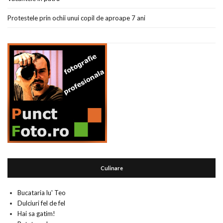
Protestele prin ochii unui copil de aproape 7 ani
Culinare
Bucataria lu' Teo
Dulciuri fel de fel
Hai sa gatim!