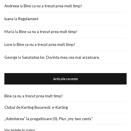
Andreea
la
Bine ca nu a trecut prea mult timp!
luana
la
Regulament
Maria
la
Bine ca nu a trecut prea mult timp!
Lore
la
Bine ca nu a trecut prea mult timp!
George
la
Sanatatea lor. Dorinta mea cea mai arzatoare.
Articole recente
Bine ca nu a trecut prea mult timp!
Clubul de Karting Bucuresti. e-Karting
„Admiterea” la pregatitoare (II). Plus „my two cents”
Vacantele in patru