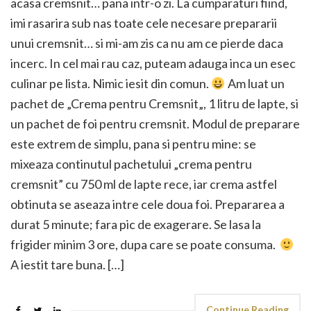
acasa cremsnit… pana intr-o zi. La cumparaturi fiind,
imi rasarira sub nas toate cele necesare prepararii
unui cremsnit… si mi-am zis ca nu am ce pierde daca
incerc. In cel mai rau caz, puteam adauga inca un esec
culinar pe lista. Nimic iesit din comun.
Am luat un
pachet de „Crema pentru Cremsnit„, 1 litru de lapte, si
un pachet de foi pentru cremsnit. Modul de preparare
este extrem de simplu, pana si pentru mine: se
mixeaza continutul pachetului „crema pentru
cremsnit” cu 750 ml de lapte rece, iar crema astfel
obtinuta se aseaza intre cele doua foi. Prepararea a
durat 5 minute; fara pic de exagerare. Se lasa la
frigider minim 3 ore, dupa care se poate consuma.
A iestit tare buna. […]
Continue Reading