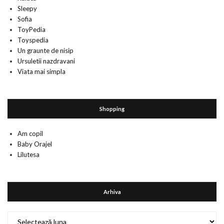
Sleepy
Sofia
ToyPedia
Toyspedia
Un graunte de nisip
Ursuletii nazdravani
Viata mai simpla
Shopping
Am copil
Baby Orajel
Lilutesa
Arhiva
Arhiva