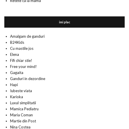
Retete ca la mama
imi plac
Amalgam de ganduri
B24Kids
Cu mastile jos
Elena
Fifi chiar stie!
Free your mind!
Gagaita
Ganduri in dezordine
Hapi
Iubeste viata
Karioka
Luxul simplitatii
Mamica Pediatru
Maria Coman
Martie din Post
Nina Costea