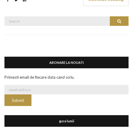
Search
Search
for:
ABONARE LA NOUATI
Primesti email de fiecare data cand scriu.
gura lumii