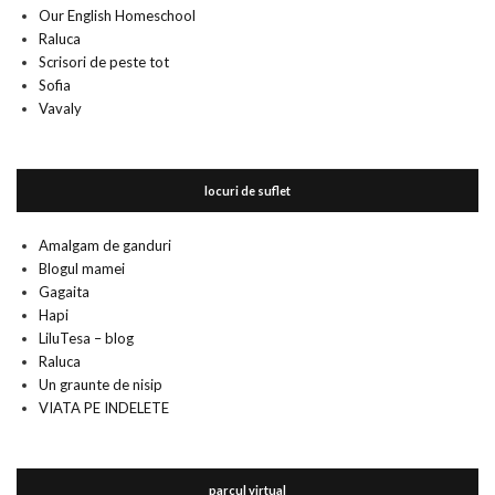
Our English Homeschool
Raluca
Scrisori de peste tot
Sofia
Vavaly
locuri de suflet
Amalgam de ganduri
Blogul mamei
Gagaita
Hapi
LiluTesa – blog
Raluca
Un graunte de nisip
VIATA PE INDELETE
parcul virtual