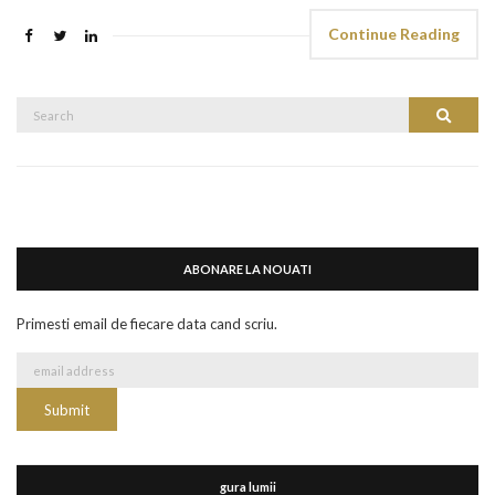
Continue Reading
Search
Search
for:
ABONARE LA NOUATI
Primesti email de fiecare data cand scriu.
gura lumii