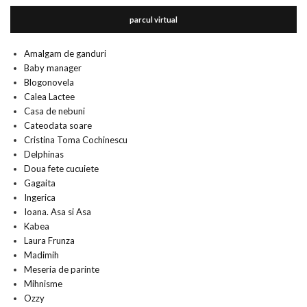
parcul virtual
Amalgam de ganduri
Baby manager
Blogonovela
Calea Lactee
Casa de nebuni
Cateodata soare
Cristina Toma Cochinescu
Delphinas
Doua fete cucuiete
Gagaita
Ingerica
Ioana. Asa si Asa
Kabea
Laura Frunza
Madimih
Meseria de parinte
Mihnisme
Ozzy