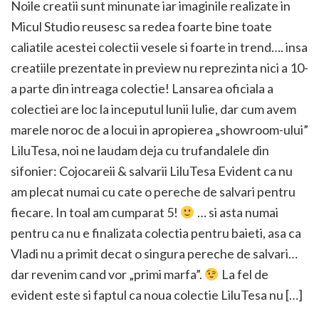
Noile creatii sunt minunate iar imaginile realizate in
Micul Studio reusesc sa redea foarte bine toate
caliatile acestei colectii vesele si foarte in trend…. insa
creatiile prezentate in preview nu reprezinta nici a 10-
a parte din intreaga colectie! Lansarea oficiala a
colectiei are loc la inceputul lunii Iulie, dar cum avem
marele noroc de a locui in apropierea „showroom-ului”
LiluTesa, noi ne laudam deja cu trufandalele din
sifonier: Cojocareii & salvarii LiluTesa Evident ca nu
am plecat numai cu cate o pereche de salvari pentru
fiecare. In toal am cumparat 5!
… si asta numai
pentru ca nu e finalizata colectia pentru baieti, asa ca
Vladi nu a primit decat o singura pereche de salvari…
dar revenim cand vor „primi marfa”.
La fel de
evident este si faptul ca noua colectie LiluTesa nu […]