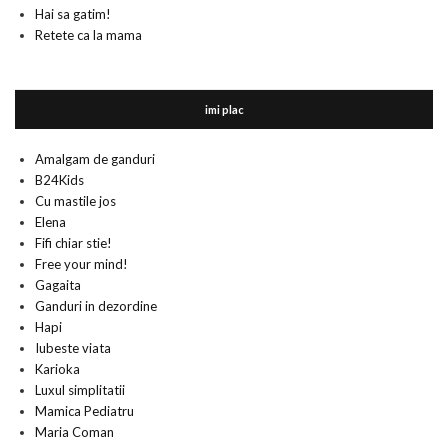
Hai sa gatim!
Retete ca la mama
imi plac
Amalgam de ganduri
B24Kids
Cu mastile jos
Elena
Fifi chiar stie!
Free your mind!
Gagaita
Ganduri in dezordine
Hapi
Iubeste viata
Karioka
Luxul simplitatii
Mamica Pediatru
Maria Coman