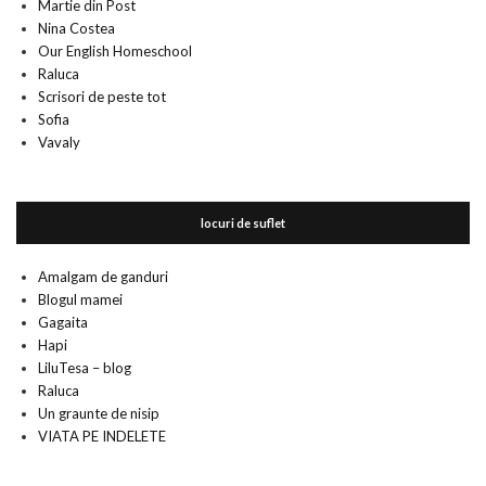
Martie din Post
Nina Costea
Our English Homeschool
Raluca
Scrisori de peste tot
Sofia
Vavaly
locuri de suflet
Amalgam de ganduri
Blogul mamei
Gagaita
Hapi
LiluTesa – blog
Raluca
Un graunte de nisip
VIATA PE INDELETE