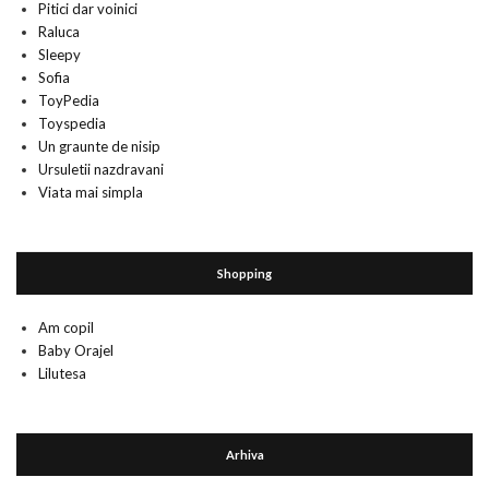
Pitici dar voinici
Raluca
Sleepy
Sofia
ToyPedia
Toyspedia
Un graunte de nisip
Ursuletii nazdravani
Viata mai simpla
Shopping
Am copil
Baby Orajel
Lilutesa
Arhiva