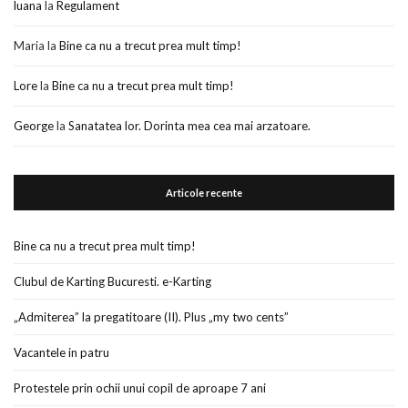
luana
la
Regulament
Maria
la
Bine ca nu a trecut prea mult timp!
Lore
la
Bine ca nu a trecut prea mult timp!
George
la
Sanatatea lor. Dorinta mea cea mai arzatoare.
Articole recente
Bine ca nu a trecut prea mult timp!
Clubul de Karting Bucuresti. e-Karting
„Admiterea” la pregatitoare (II). Plus „my two cents”
Vacantele in patru
Protestele prin ochii unui copil de aproape 7 ani