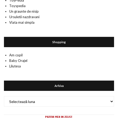
ToyPedia
Toyspedia
Un graunte de nisip
Ursuletii nazdravani
Viata mai simpla
Shopping
Am copil
Baby Orajel
Lilutesa
Arhiva
Arhiva