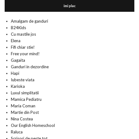
imi plac
Amalgam de ganduri
B24Kids
Cu mastile jos
Elena
Fifi chiar stie!
Free your mind!
Gagaita
Ganduri in dezordine
Hapi
Iubeste viata
Karioka
Luxul simplitatii
Mamica Pediatru
Maria Coman
Martie din Post
Nina Costea
Our English Homeschool
Raluca
Scrisori de peste tot