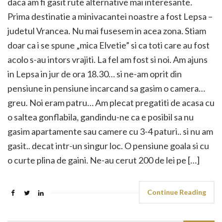
daca am fi gasit rute alternative mai interesante.
Prima destinatie a minivacantei noastre a fost Lepsa –
judetul Vrancea. Nu mai fusesem in acea zona. Stiam
doar ca i se spune „mica Elvetie” si ca toti care au fost
acolo s-au intors vrajiti. La fel am fost si noi. Am ajuns
in Lepsa in jur de ora 18.30… si ne-am oprit din
pensiune in pensiune incarcand sa gasim o camera…
greu. Noi eram patru… Am plecat pregatiti de acasa cu
o saltea gonflabila, gandindu-ne ca e posibil sa nu
gasim apartamente sau camere cu 3-4 paturi.. si nu am
gasit.. decat intr-un singur loc. O pensiune goala si cu
o curte plina de gaini. Ne-au cerut 200 de lei pe […]
Continue Reading