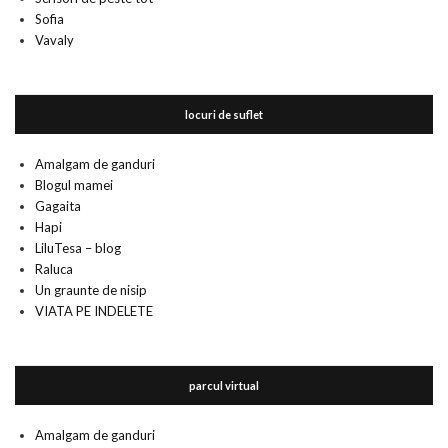
Sofia
Vavaly
locuri de suflet
Amalgam de ganduri
Blogul mamei
Gagaita
Hapi
LiluTesa – blog
Raluca
Un graunte de nisip
VIATA PE INDELETE
parcul virtual
Amalgam de ganduri