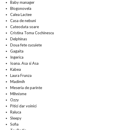
Baby manager
Blogonovela
Calea Lactee
Casa de nebuni
Cateodata soare
Cristina Toma Cochinescu
Delphinas
Doua fete cucuiete
Gagaita
Ingerica
Ioana. Asa si Asa
Kabea
Laura Frunza
Madimih
Meseria de parinte
Mihnisme
Ozzy
Pitici dar voinici
Raluca
Sleepy
Sofia