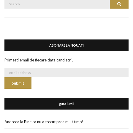
Search
Search
for:
ABONARE LA NOUATI
Primesti email de fiecare data cand scriu.
gura lumii
Andreea
la
Bine ca nu a trecut prea mult timp!