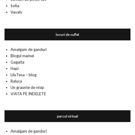
Sofia
Vavaly
locuri de suflet
Amalgam de ganduri
Blogul mamei
Gagaita
Hapi
LiluTesa – blog
Raluca
Un graunte de nisip
VIATA PE INDELETE
parcul virtual
Amalgam de ganduri