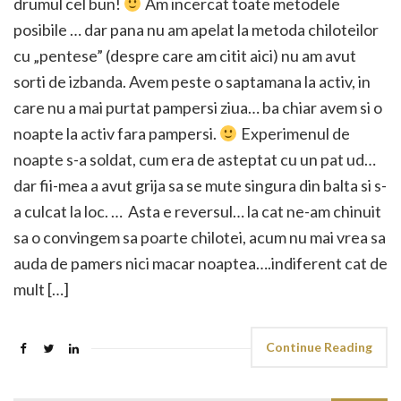
drumul cel bun!
Am incercat toate metodele
posibile … dar pana nu am apelat la metoda chiloteilor
cu „pentese” (despre care am citit aici) nu am avut
sorti de izbanda. Avem peste o saptamana la activ, in
care nu a mai purtat pampersi ziua… ba chiar avem si o
noapte la activ fara pampersi.
Experimenul de
noapte s-a soldat, cum era de asteptat cu un pat ud…
dar fii-mea a avut grija sa se mute singura din balta si s-
a culcat la loc. … Asta e reversul… la cat ne-am chinuit
sa o convingem sa poarte chilotei, acum nu mai vrea sa
auda de pamers nici macar noaptea….indiferent cat de
mult […]
Continue Reading