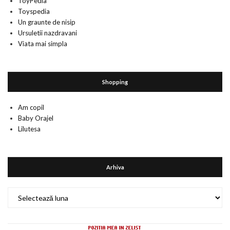
ToyPedia
Toyspedia
Un graunte de nisip
Ursuletii nazdravani
Viata mai simpla
Shopping
Am copil
Baby Orajel
Lilutesa
Arhiva
Arhiva