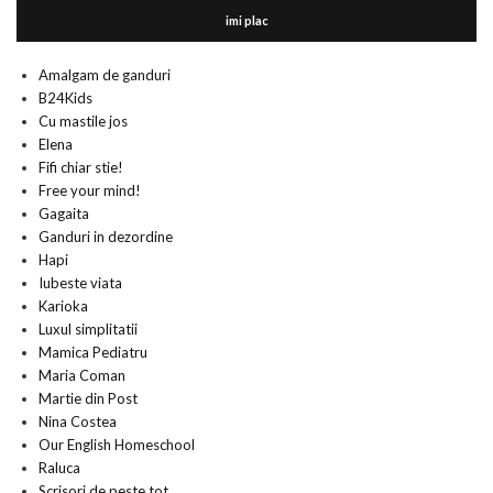
imi plac
Amalgam de ganduri
B24Kids
Cu mastile jos
Elena
Fifi chiar stie!
Free your mind!
Gagaita
Ganduri in dezordine
Hapi
Iubeste viata
Karioka
Luxul simplitatii
Mamica Pediatru
Maria Coman
Martie din Post
Nina Costea
Our English Homeschool
Raluca
Scrisori de peste tot