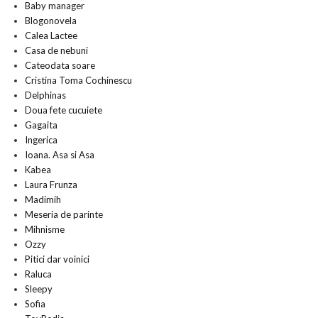
Baby manager
Blogonovela
Calea Lactee
Casa de nebuni
Cateodata soare
Cristina Toma Cochinescu
Delphinas
Doua fete cucuiete
Gagaita
Ingerica
Ioana. Asa si Asa
Kabea
Laura Frunza
Madimih
Meseria de parinte
Mihnisme
Ozzy
Pitici dar voinici
Raluca
Sleepy
Sofia