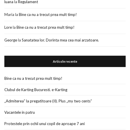
luana
la
Regulament
Maria
la
Bine ca nu a trecut prea mult timp!
Lore
la
Bine ca nu a trecut prea mult timp!
George
la
Sanatatea lor. Dorinta mea cea mai arzatoare.
Articole recente
Bine ca nu a trecut prea mult timp!
Clubul de Karting Bucuresti. e-Karting
„Admiterea” la pregatitoare (II). Plus „my two cents”
Vacantele in patru
Protestele prin ochii unui copil de aproape 7 ani