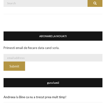
Search
Search
for:
ABONARE LA NOUATI
Primesti email de fiecare data cand scriu.
gura lumii
Andreea
la
Bine ca nu a trecut prea mult timp!