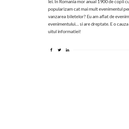
lei. In Romania mor anual 1900 de copii cu
popularizam cat mai mult evenimentul pent
vanzarea biletelor? Eu am aflat de evenimen
evenimentului… si are dreptate. E o cauza
uitul informatiei!