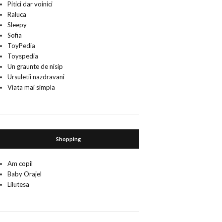
Pitici dar voinici
Raluca
Sleepy
Sofia
ToyPedia
Toyspedia
Un graunte de nisip
Ursuletii nazdravani
Viata mai simpla
Shopping
Am copil
Baby Orajel
Lilutesa