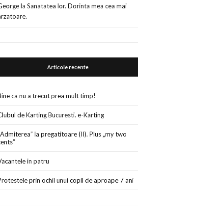
George
la
Sanatatea lor. Dorinta mea cea mai
arzatoare.
Articole recente
Bine ca nu a trecut prea mult timp!
Clubul de Karting Bucuresti. e-Karting
„Admiterea” la pregatitoare (II). Plus „my two
cents”
Vacantele in patru
Protestele prin ochii unui copil de aproape 7 ani