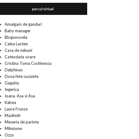
parcul virtual
Amalgam de ganduri
Baby manager
Blogonovela
Calea Lactee
Casa de nebuni
Cateodata soare
Cristina Toma Cochinescu
Delphinas
Doua fete cucuiete
Gagaita
Ingerica
Ioana. Asa si Asa
Kabea
Laura Frunza
Madimih
Meseria de parinte
Mihnisme
Ozzy