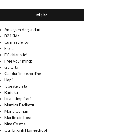
imi plac
Amalgam de ganduri
B24Kids
Cu mastile jos
Elena
Fifi chiar stie!
Free your mind!
Gagaita
Ganduri in dezordine
Hapi
Iubeste viata
Karioka
Luxul simplitatii
Mamica Pediatru
Maria Coman
Martie din Post
Nina Costea
Our English Homeschool