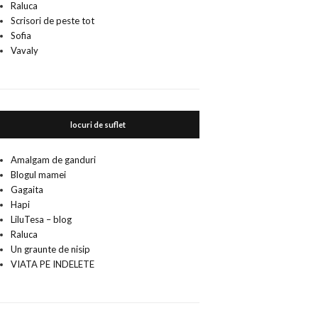
Raluca
Scrisori de peste tot
Sofia
Vavaly
locuri de suflet
Amalgam de ganduri
Blogul mamei
Gagaita
Hapi
LiluTesa – blog
Raluca
Un graunte de nisip
VIATA PE INDELETE