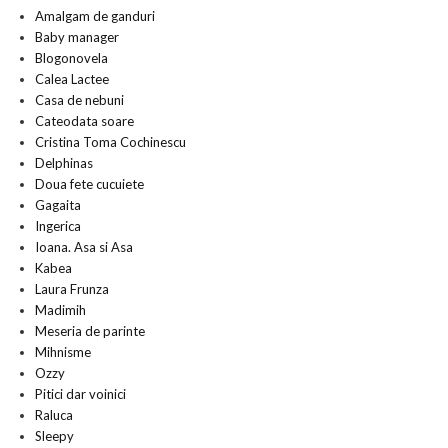
Amalgam de ganduri
Baby manager
Blogonovela
Calea Lactee
Casa de nebuni
Cateodata soare
Cristina Toma Cochinescu
Delphinas
Doua fete cucuiete
Gagaita
Ingerica
Ioana. Asa si Asa
Kabea
Laura Frunza
Madimih
Meseria de parinte
Mihnisme
Ozzy
Pitici dar voinici
Raluca
Sleepy