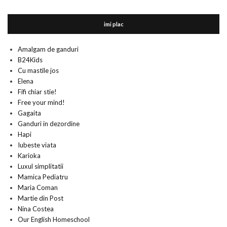
imi plac
Amalgam de ganduri
B24Kids
Cu mastile jos
Elena
Fifi chiar stie!
Free your mind!
Gagaita
Ganduri in dezordine
Hapi
Iubeste viata
Karioka
Luxul simplitatii
Mamica Pediatru
Maria Coman
Martie din Post
Nina Costea
Our English Homeschool