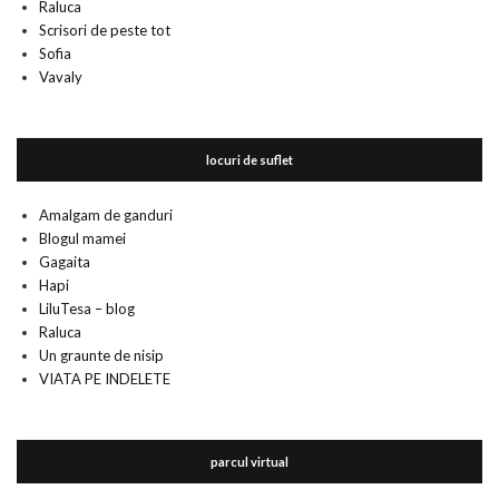
Raluca
Scrisori de peste tot
Sofia
Vavaly
locuri de suflet
Amalgam de ganduri
Blogul mamei
Gagaita
Hapi
LiluTesa – blog
Raluca
Un graunte de nisip
VIATA PE INDELETE
parcul virtual