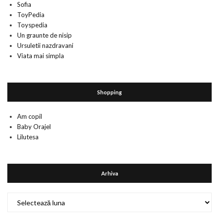
Sofia
ToyPedia
Toyspedia
Un graunte de nisip
Ursuletii nazdravani
Viata mai simpla
Shopping
Am copil
Baby Orajel
Lilutesa
Arhiva
Arhiva