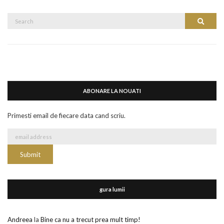
Search
Search
for:
ABONARE LA NOUATI
Primesti email de fiecare data cand scriu.
gura lumii
Andreea
la
Bine ca nu a trecut prea mult timp!