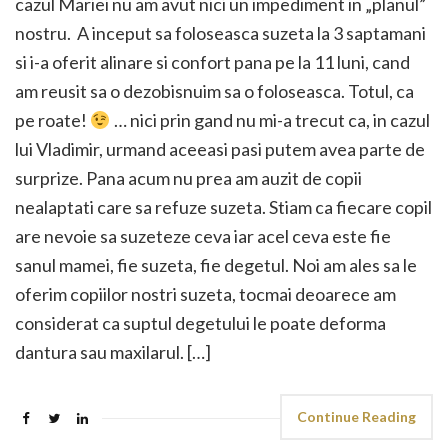
cazul Mariei nu am avut nici un impediment in „planul”
nostru. A inceput sa foloseasca suzeta la 3 saptamani
si i-a oferit alinare si confort pana pe la 11 luni, cand
am reusit sa o dezobisnuim sa o foloseasca. Totul, ca
pe roate!
… nici prin gand nu mi-a trecut ca, in cazul
lui Vladimir, urmand aceeasi pasi putem avea parte de
surprize. Pana acum nu prea am auzit de copii
nealaptati care sa refuze suzeta. Stiam ca fiecare copil
are nevoie sa suzeteze ceva iar acel ceva este fie
sanul mamei, fie suzeta, fie degetul. Noi am ales sa le
oferim copiilor nostri suzeta, tocmai deoarece am
considerat ca suptul degetului le poate deforma
dantura sau maxilarul. […]
Continue Reading