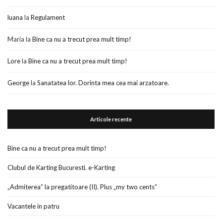
luana
la
Regulament
Maria
la
Bine ca nu a trecut prea mult timp!
Lore
la
Bine ca nu a trecut prea mult timp!
George
la
Sanatatea lor. Dorinta mea cea mai arzatoare.
Articole recente
Bine ca nu a trecut prea mult timp!
Clubul de Karting Bucuresti. e-Karting
„Admiterea” la pregatitoare (II). Plus „my two cents”
Vacantele in patru