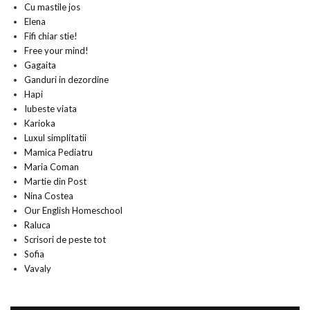
Cu mastile jos
Elena
Fifi chiar stie!
Free your mind!
Gagaita
Ganduri in dezordine
Hapi
Iubeste viata
Karioka
Luxul simplitatii
Mamica Pediatru
Maria Coman
Martie din Post
Nina Costea
Our English Homeschool
Raluca
Scrisori de peste tot
Sofia
Vavaly