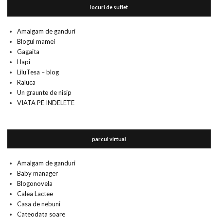
locuri de suflet
Amalgam de ganduri
Blogul mamei
Gagaita
Hapi
LiluTesa – blog
Raluca
Un graunte de nisip
VIATA PE INDELETE
parcul virtual
Amalgam de ganduri
Baby manager
Blogonovela
Calea Lactee
Casa de nebuni
Cateodata soare