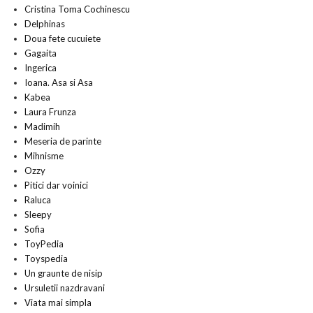
Cristina Toma Cochinescu
Delphinas
Doua fete cucuiete
Gagaita
Ingerica
Ioana. Asa si Asa
Kabea
Laura Frunza
Madimih
Meseria de parinte
Mihnisme
Ozzy
Pitici dar voinici
Raluca
Sleepy
Sofia
ToyPedia
Toyspedia
Un graunte de nisip
Ursuletii nazdravani
Viata mai simpla