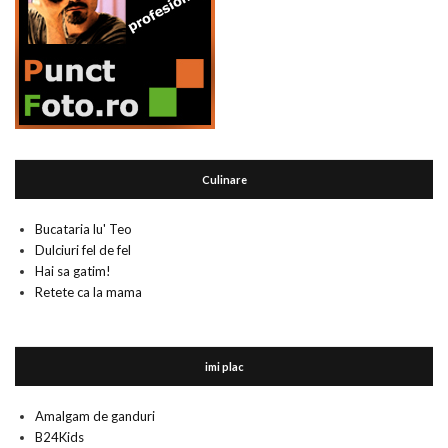
Culinare
Bucataria lu' Teo
Dulciuri fel de fel
Hai sa gatim!
Retete ca la mama
imi plac
Amalgam de ganduri
B24Kids