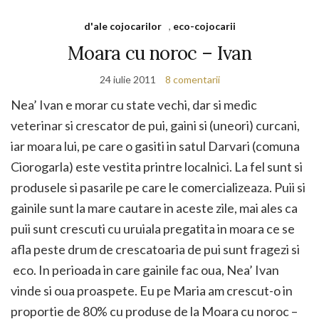
d'ale cojocarilor
,
eco-cojocarii
Moara cu noroc – Ivan
24 iulie 2011
8 comentarii
Nea’ Ivan e morar cu state vechi, dar si medic
veterinar si crescator de pui, gaini si (uneori) curcani,
iar moara lui, pe care o gasiti in satul Darvari (comuna
Ciorogarla) este vestita printre localnici. La fel sunt si
produsele si pasarile pe care le comercializeaza. Puii si
gainile sunt la mare cautare in aceste zile, mai ales ca
puii sunt crescuti cu uruiala pregatita in moara ce se
afla peste drum de crescatoaria de pui sunt fragezi si
eco. In perioada in care gainile fac oua, Nea’ Ivan
vinde si oua proaspete. Eu pe Maria am crescut-o in
proportie de 80% cu produse de la Moara cu noroc –