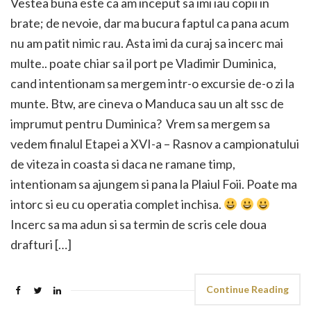
Vestea buna este ca am inceput sa imi iau copii in
brate; de nevoie, dar ma bucura faptul ca pana acum
nu am patit nimic rau. Asta imi da curaj sa incerc mai
multe.. poate chiar sa il port pe Vladimir Duminica,
cand intentionam sa mergem intr-o excursie de-o zi la
munte. Btw, are cineva o Manduca sau un alt ssc de
imprumut pentru Duminica? Vrem sa mergem sa
vedem finalul Etapei a XVI-a – Rasnov a campionatului
de viteza in coasta si daca ne ramane timp,
intentionam sa ajungem si pana la Plaiul Foii. Poate ma
intorc si eu cu operatia complet inchisa.
Incerc sa ma adun si sa termin de scris cele doua
drafturi […]
Continue Reading