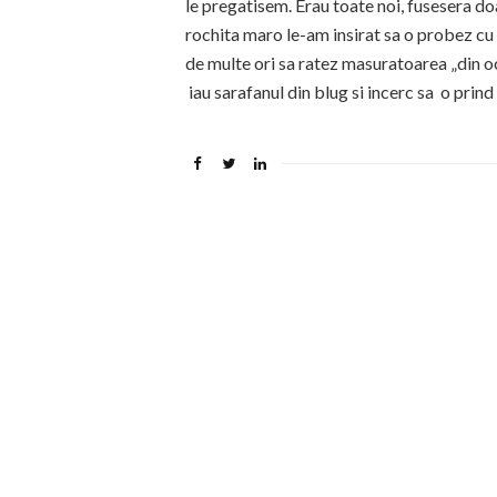
le pregatisem. Erau toate noi, fusesera do
rochita maro le-am insirat sa o probez cu 
de multe ori sa ratez masuratoarea „din och
iau sarafanul din blug si incerc sa o prind