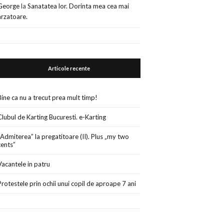
George
la
Sanatatea lor. Dorinta mea cea mai
arzatoare.
Articole recente
Bine ca nu a trecut prea mult timp!
Clubul de Karting Bucuresti. e-Karting
„Admiterea” la pregatitoare (II). Plus „my two
cents”
Vacantele in patru
Protestele prin ochii unui copil de aproape 7 ani