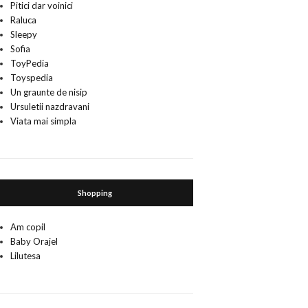
Pitici dar voinici
Raluca
Sleepy
Sofia
ToyPedia
Toyspedia
Un graunte de nisip
Ursuletii nazdravani
Viata mai simpla
Shopping
Am copil
Baby Orajel
Lilutesa