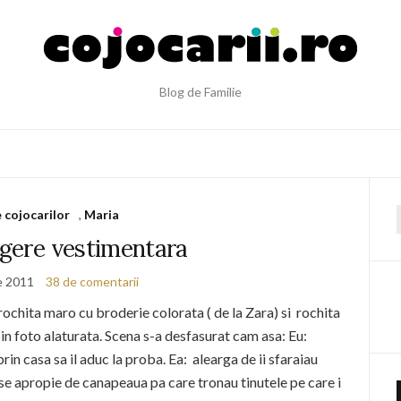
Blog de Familie
e cojocarilor
,
Maria
f
egere vestimentara
ie 2011
38 de comentarii
 rochita maro cu broderie colorata ( de la Zara) si rochita
in foto alaturata. Scena s-a desfasurat cam asa: Eu:
prin casa sa il aduc la proba. Ea: alearga de ii sfaraiau
a se apropie de canapeaua pa care tronau tinutele pe care i