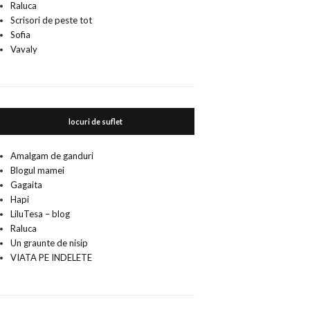
Raluca
Scrisori de peste tot
Sofia
Vavaly
locuri de suflet
Amalgam de ganduri
Blogul mamei
Gagaita
Hapi
LiluTesa – blog
Raluca
Un graunte de nisip
VIATA PE INDELETE