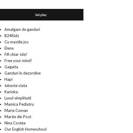
imi plac
Amalgam de ganduri
B24Kids
Cu mastile jos
Elena
Fifi chiar stie!
Free your mind!
Gagaita
Ganduri in dezordine
Hapi
Iubeste viata
Karioka
Luxul simplitatii
Mamica Pediatru
Maria Coman
Martie din Post
Nina Costea
Our English Homeschool