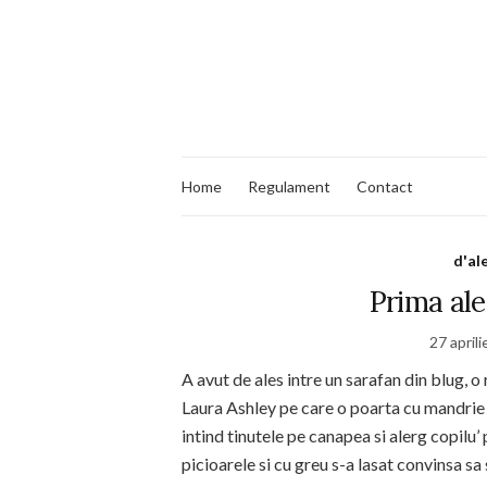
Home
Regulament
Contact
d'al
Prima al
27 april
A avut de ales intre un sarafan din blug, o
Laura Ashley pe care o poarta cu mandrie 
intind tinutele pe canapea si alerg copilu’ 
picioarele si cu greu s-a lasat convinsa s