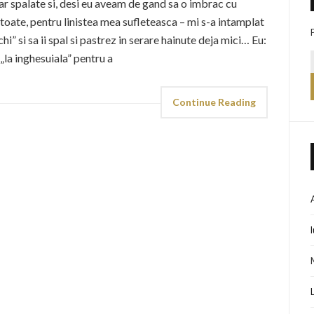
ar spalate si, desi eu aveam de gand sa o imbrac cu
toate, pentru linistea mea sufleteasca – mi s-a intamplat
i” si sa ii spal si pastrez in serare hainute deja mici… Eu:
 „la inghesuiala” pentru a
Continue Reading