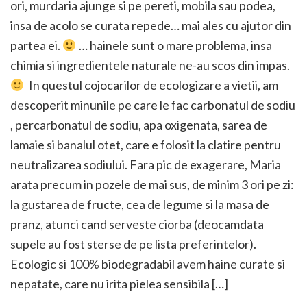
ori, murdaria ajunge si pe pereti, mobila sau podea,
insa de acolo se curata repede… mai ales cu ajutor din
partea ei.
… hainele sunt o mare problema, insa
chimia si ingredientele naturale ne-au scos din impas.
In questul cojocarilor de ecologizare a vietii, am
descoperit minunile pe care le fac carbonatul de sodiu
, percarbonatul de sodiu, apa oxigenata, sarea de
lamaie si banalul otet, care e folosit la clatire pentru
neutralizarea sodiului. Fara pic de exagerare, Maria
arata precum in pozele de mai sus, de minim 3 ori pe zi:
la gustarea de fructe, cea de legume si la masa de
pranz, atunci cand serveste ciorba (deocamdata
supele au fost sterse de pe lista preferintelor).
Ecologic si 100% biodegradabil avem haine curate si
nepatate, care nu irita pielea sensibila […]