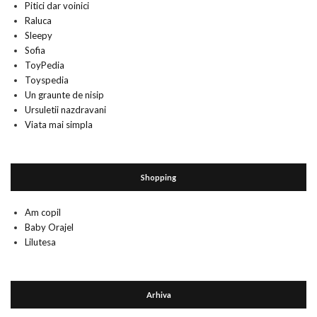
Pitici dar voinici
Raluca
Sleepy
Sofia
ToyPedia
Toyspedia
Un graunte de nisip
Ursuletii nazdravani
Viata mai simpla
Shopping
Am copil
Baby Orajel
Lilutesa
Arhiva