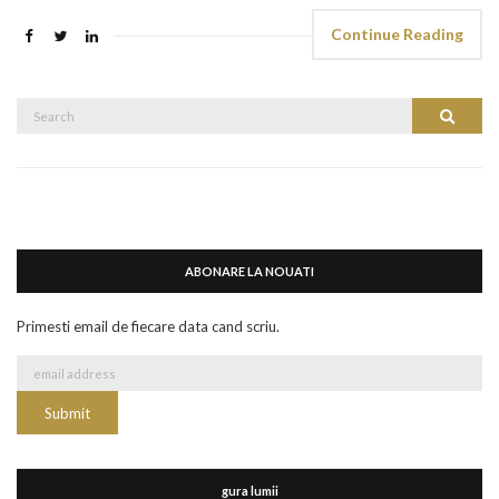
Continue Reading
Search
Search
for:
ABONARE LA NOUATI
Primesti email de fiecare data cand scriu.
gura lumii