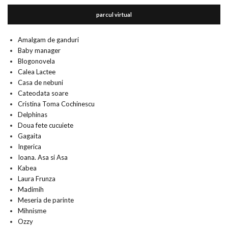
parcul virtual
Amalgam de ganduri
Baby manager
Blogonovela
Calea Lactee
Casa de nebuni
Cateodata soare
Cristina Toma Cochinescu
Delphinas
Doua fete cucuiete
Gagaita
Ingerica
Ioana. Asa si Asa
Kabea
Laura Frunza
Madimih
Meseria de parinte
Mihnisme
Ozzy