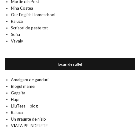
Martie din Post
Nina Costea
Our English Homeschool
Raluca
Scrisori de peste tot
Sofia
Vavaly
locuri de suflet
Amalgam de ganduri
Blogul mamei
Gagaita
Hapi
LiluTesa – blog
Raluca
Un graunte de nisip
VIATA PE INDELETE