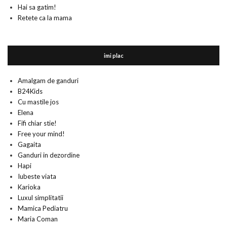
Hai sa gatim!
Retete ca la mama
imi plac
Amalgam de ganduri
B24Kids
Cu mastile jos
Elena
Fifi chiar stie!
Free your mind!
Gagaita
Ganduri in dezordine
Hapi
Iubeste viata
Karioka
Luxul simplitatii
Mamica Pediatru
Maria Coman