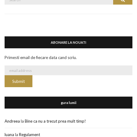
Search
for:
ABONARE LA NOUATI
Primesti email de fiecare data cand scriu.
gura lumii
Andreea
la
Bine ca nu a trecut prea mult timp!
luana
la
Regulament