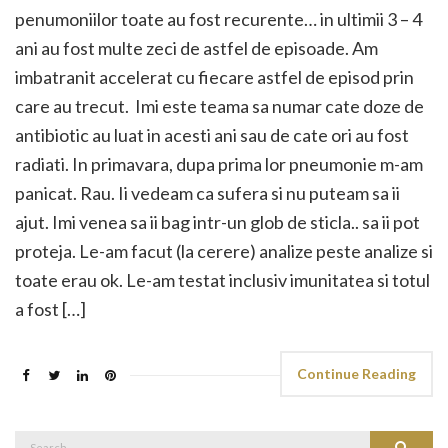
penumoniilor toate au fost recurente… in ultimii 3 – 4
ani au fost multe zeci de astfel de episoade. Am
imbatranit accelerat cu fiecare astfel de episod prin
care au trecut. Imi este teama sa numar cate doze de
antibiotic au luat in acesti ani sau de cate ori au fost
radiati. In primavara, dupa prima lor pneumonie m-am
panicat. Rau. Ii vedeam ca sufera si nu puteam sa ii
ajut. Imi venea sa ii bag intr-un glob de sticla.. sa ii pot
proteja. Le-am facut (la cerere) analize peste analize si
toate erau ok. Le-am testat inclusiv imunitatea si totul
a fost […]
Continue Reading
Search