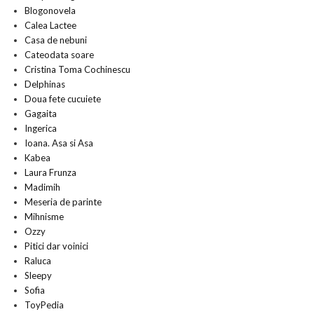
Blogonovela
Calea Lactee
Casa de nebuni
Cateodata soare
Cristina Toma Cochinescu
Delphinas
Doua fete cucuiete
Gagaita
Ingerica
Ioana. Asa si Asa
Kabea
Laura Frunza
Madimih
Meseria de parinte
Mihnisme
Ozzy
Pitici dar voinici
Raluca
Sleepy
Sofia
ToyPedia