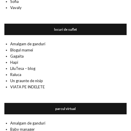
Sofia
Vavaly
locuri de suflet
Amalgam de ganduri
Blogul mamei
Gagaita
Hapi
LiluTesa – blog
Raluca
Un graunte de nisip
VIATA PE INDELETE
parcul virtual
Amalgam de ganduri
Baby manager