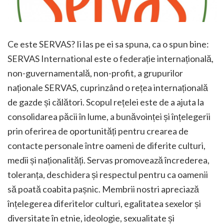
Ce este SERVAS? Ii las pe ei sa spuna, ca o spun bine:
SERVAS International este o federație internațională,
non-guvernamentală, non-profit, a grupurilor
naționale SERVAS, cuprinzând o rețea internațională
de gazde și călători. Scopul rețelei este de a ajuta la
consolidarea păcii în lume, a bunăvoinței și înțelegerii
prin oferirea de oportunități pentru crearea de
contacte personale între oameni de diferite culturi,
medii și naționalități. Servas promovează încrederea,
toleranța, deschidera și respectul pentru ca oamenii
să poată coabita pașnic. Membrii nostri apreciază
înțelegerea diferitelor culturi, egalitatea sexelor și
diversitate în etnie, ideologie, sexualitate și