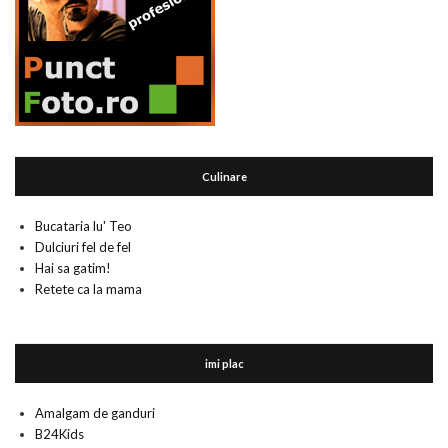
Culinare
Bucataria lu' Teo
Dulciuri fel de fel
Hai sa gatim!
Retete ca la mama
imi plac
Amalgam de ganduri
B24Kids