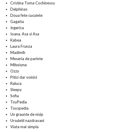
Cristina Toma Cochinescu
Delphinas
Doua fete cucuiete
Gagaita
Ingerica
Ioana. Asa si Asa
Kabea
Laura Frunza
Madimih
Meseria de parinte
Mihnisme
Ozzy
Pitici dar voinici
Raluca
Sleepy
Sofia
ToyPedia
Toyspedia
Un graunte de nisip
Ursuletii nazdravani
Viata mai simpla