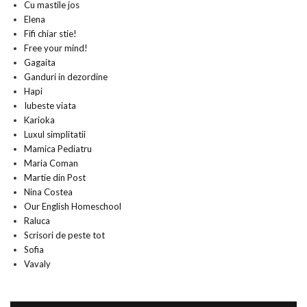
Cu mastile jos
Elena
Fifi chiar stie!
Free your mind!
Gagaita
Ganduri in dezordine
Hapi
Iubeste viata
Karioka
Luxul simplitatii
Mamica Pediatru
Maria Coman
Martie din Post
Nina Costea
Our English Homeschool
Raluca
Scrisori de peste tot
Sofia
Vavaly