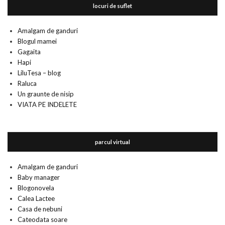
locuri de suflet
Amalgam de ganduri
Blogul mamei
Gagaita
Hapi
LiluTesa – blog
Raluca
Un graunte de nisip
VIATA PE INDELETE
parcul virtual
Amalgam de ganduri
Baby manager
Blogonovela
Calea Lactee
Casa de nebuni
Cateodata soare