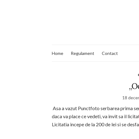
Home
Regulament
Contact
„O
18 dece
Asa a vazut Punctfoto serbarea prima ser
daca va place ce vedeti, va invit sa il lici
Licitatia incepe de la 200 de lei si se de