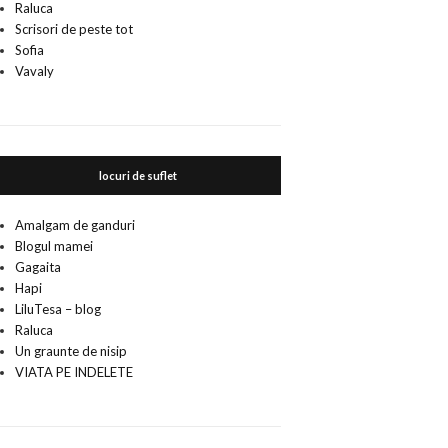
Raluca
Scrisori de peste tot
Sofia
Vavaly
locuri de suflet
Amalgam de ganduri
Blogul mamei
Gagaita
Hapi
LiluTesa – blog
Raluca
Un graunte de nisip
VIATA PE INDELETE