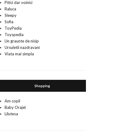
Pitici dar voinici
Raluca
Sleepy
Sofia
ToyPedia
Toyspedia
Un graunte de nisip
Ursuletii nazdravani
Viata mai simpla
Shopping
Am copil
Baby Orajel
Lilutesa