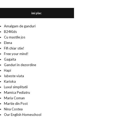
imi plac
Amalgam de ganduri
B24Kids
Cu mastile jos
Elena
Fifi chiar stie!
Free your mind!
Gagaita
Ganduri in dezordine
Hapi
Iubeste viata
Karioka
Luxul simplitatii
Mamica Pediatru
Maria Coman
Martie din Post
Nina Costea
Our English Homeschool