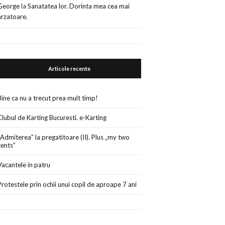
George
la
Sanatatea lor. Dorinta mea cea mai
arzatoare.
Articole recente
Bine ca nu a trecut prea mult timp!
Clubul de Karting Bucuresti. e-Karting
„Admiterea” la pregatitoare (II). Plus „my two
cents”
Vacantele in patru
Protestele prin ochii unui copil de aproape 7 ani