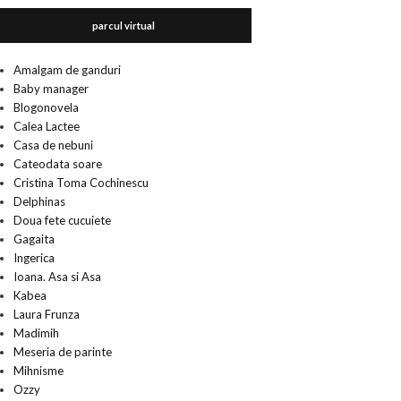
parcul virtual
Amalgam de ganduri
Baby manager
Blogonovela
Calea Lactee
Casa de nebuni
Cateodata soare
Cristina Toma Cochinescu
Delphinas
Doua fete cucuiete
Gagaita
Ingerica
Ioana. Asa si Asa
Kabea
Laura Frunza
Madimih
Meseria de parinte
Mihnisme
Ozzy