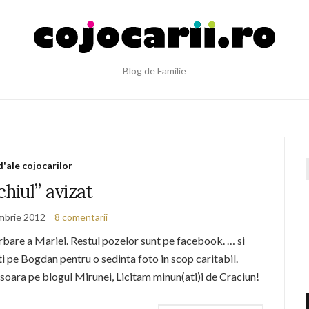
Blog de Familie
d'ale cojocarilor
f
chiul” avizat
mbrie 2012
8 comentarii
bare a Mariei. Restul pozelor sunt pe facebook. … si
tati pe Bogdan pentru o sedinta foto in scop caritabil.
sfasoara pe blogul Mirunei, Licitam minun(ati)i de Craciun!