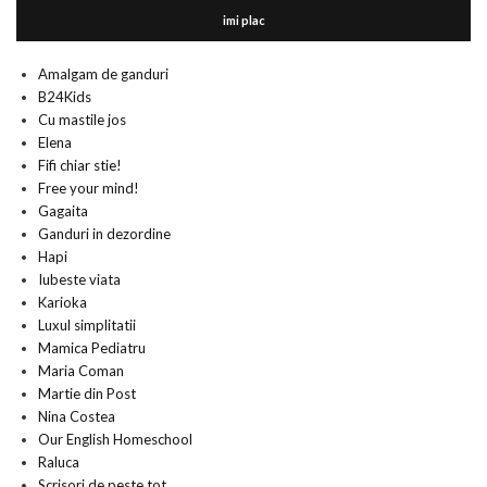
imi plac
Amalgam de ganduri
B24Kids
Cu mastile jos
Elena
Fifi chiar stie!
Free your mind!
Gagaita
Ganduri in dezordine
Hapi
Iubeste viata
Karioka
Luxul simplitatii
Mamica Pediatru
Maria Coman
Martie din Post
Nina Costea
Our English Homeschool
Raluca
Scrisori de peste tot