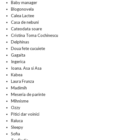
Baby manager
Blogonovela
Calea Lactee
Casa de nebuni
Cateodata soare
Cristina Toma Cochinescu
Delphinas
Doua fete cucuiete
Gagaita
Ingerica
Ioana. Asa si Asa
Kabea
Laura Frunza
Madimih
Meseria de parinte
Mihnisme
Ozzy
Pitici dar voinici
Raluca
Sleepy
Sofia