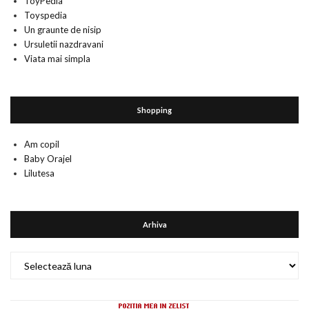
ToyPedia
Toyspedia
Un graunte de nisip
Ursuletii nazdravani
Viata mai simpla
Shopping
Am copil
Baby Orajel
Lilutesa
Arhiva
Arhiva