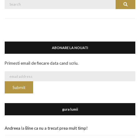
Search
Search
for:
ABONARE LA NOUATI
Primesti email de fiecare data cand scriu.
gura lumii
Andreea
la
Bine ca nu a trecut prea mult timp!