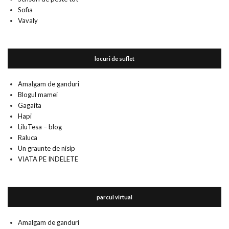
Sofia
Vavaly
locuri de suflet
Amalgam de ganduri
Blogul mamei
Gagaita
Hapi
LiluTesa – blog
Raluca
Un graunte de nisip
VIATA PE INDELETE
parcul virtual
Amalgam de ganduri