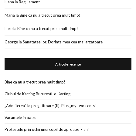
luana
la
Regulament
Maria
la
Bine ca nu a trecut prea mult timp!
Lore
la
Bine ca nu a trecut prea mult timp!
George
la
Sanatatea lor. Dorinta mea cea mai arzatoare.
Articole recente
Bine ca nu a trecut prea mult timp!
Clubul de Karting Bucuresti. e-Karting
„Admiterea” la pregatitoare (II). Plus „my two cents”
Vacantele in patru
Protestele prin ochii unui copil de aproape 7 ani