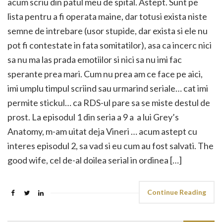
acum scriu din patul meu de spital. Astept. Sunt pe
lista pentru a fi operata maine, dar totusi exista niste
semne de intrebare (usor stupide, dar exista si ele nu
pot fi contestate in fata somitatilor), asa ca incerc nici
sa nu ma las prada emotiilor si nici sa nu imi fac
sperante prea mari. Cum nu prea am ce face pe aici,
imi umplu timpul scriind sau urmarind seriale… cat imi
permite stickul… ca RDS-ul pare sa se miste destul de
prost. La episodul 1 din seria a 9 a a lui Grey’s
Anatomy, m-am uitat deja Vineri … acum astept cu
interes episodul 2, sa vad si eu cum au fost salvati. The
good wife, cel de-al doilea serial in ordinea […]
Continue Reading