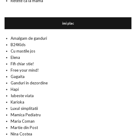
Retete ca la mama
imi plac
Amalgam de ganduri
B24Kids
Cu mastile jos
Elena
Fifi chiar stie!
Free your mind!
Gagaita
Ganduri in dezordine
Hapi
Iubeste viata
Karioka
Luxul simplitatii
Mamica Pediatru
Maria Coman
Martie din Post
Nina Costea