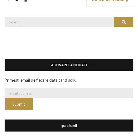
Search
Search
for:
ABONARE LA NOUATI
Primesti email de fiecare data cand scriu.
gura lumii