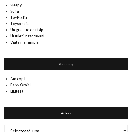
Sleepy
Sofia
ToyPedia
Toyspedia
Un graunte de nisip
Ursuletii nazdravani
Viata mai simpla
Shopping
Am copil
Baby Orajel
Lilutesa
Arhiva
Arhiva