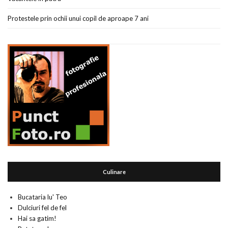
Protestele prin ochii unui copil de aproape 7 ani
Culinare
Bucataria lu' Teo
Dulciuri fel de fel
Hai sa gatim!