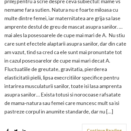
prilej pentru a scrie despre ceva subiectul: mame vs
nemame fara sutien. Natura nu e foarte miloasa cu
multe dintre femei, iar maternitatea are grija sa lase
amprente destul de greu de mascat asupra sanilor. …
mai ales la posesoarele de cupe mai mari de A. Nu stiu
care sunt efectele alaptarii asupra sanilor, dar din cate
am vazut, tind sa cred ca ele sunt mai pronuntate tot
in cazul posesoarelor de cupe mai mari decat A.
Fluctuatiile de greutate, gravitatia, pierderea
elasticitatii pielii, lipsa execrcitiilor specifice pentru
intarirea musculaturii sanilor, toate isi lasa amprenta
asupra sanilor… Exista totusi si norocoase rafsatate
de mama-natura sau femei care muncesc mult sa isi
pastreze corpul in anumite standarde, dar nu […]
Continue Reading