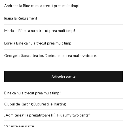
Andreea
la
Bine ca nu a trecut prea mult timp!
luana
la
Regulament
Maria
la
Bine ca nu a trecut prea mult timp!
Lore
la
Bine ca nu a trecut prea mult timp!
George
la
Sanatatea lor. Dorinta mea cea mai arzatoare.
Articole recente
Bine ca nu a trecut prea mult timp!
Clubul de Karting Bucuresti. e-Karting
„Admiterea” la pregatitoare (II). Plus „my two cents”
Vacantele in patru