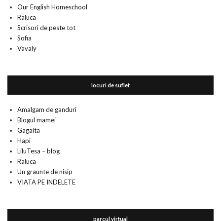
Our English Homeschool
Raluca
Scrisori de peste tot
Sofia
Vavaly
locuri de suflet
Amalgam de ganduri
Blogul mamei
Gagaita
Hapi
LiluTesa – blog
Raluca
Un graunte de nisip
VIATA PE INDELETE
parcul virtual