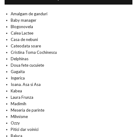
Amalgam de ganduri
Baby manager
Blogonovela
Calea Lactee
Casa de nebuni
Cateodata soare
Cristina Toma Cochinescu
Delphinas
Doua fete cucuiete
Gagaita
Ingerica
Ioana. Asa si Asa
Kabea
Laura Frunza
Madimih
Meseria de parinte
Mihnisme
Ozzy
Pitici dar voinici
Raluca