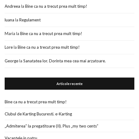
Andreea
la
Bine ca nu a trecut prea mult timp!
luana
la
Regulament
Maria
la
Bine ca nu a trecut prea mult timp!
Lore
la
Bine ca nu a trecut prea mult timp!
George
la
Sanatatea lor. Dorinta mea cea mai arzatoare.
Articole recente
Bine ca nu a trecut prea mult timp!
Clubul de Karting Bucuresti. e-Karting
„Admiterea” la pregatitoare (II). Plus „my two cents”
Vacantele in patru