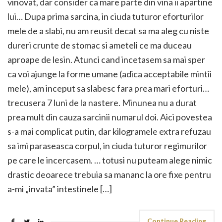
vinovat, dar consider ca mare parte din vina ii apartine
lui… Dupa prima sarcina, in ciuda tuturor eforturilor
mele de a slabi, nu am reusit decat sa ma aleg cu niste
dureri crunte de stomac si ameteli ce ma duceau
aproape de lesin. Atunci cand incetasem sa mai sper
ca voi ajunge la forme umane (adica acceptabile mintii
mele), am inceput sa slabesc fara prea mari eforturi…
trecusera 7 luni de la nastere. Minunea nu a durat
prea mult din cauza sarcinii numarul doi. Aici povestea
s-a mai complicat putin, dar kilogramele extra refuzau
sa imi paraseasca corpul, in ciuda tuturor regimurilor
pe care le incercasem. … totusi nu puteam alege nimic
drastic deoarece trebuia sa mananc la ore fixe pentru
a-mi „invata” intestinele […]
Continue Reading