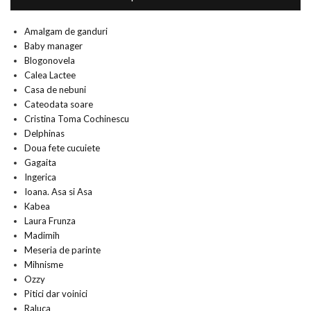
Amalgam de ganduri
Baby manager
Blogonovela
Calea Lactee
Casa de nebuni
Cateodata soare
Cristina Toma Cochinescu
Delphinas
Doua fete cucuiete
Gagaita
Ingerica
Ioana. Asa si Asa
Kabea
Laura Frunza
Madimih
Meseria de parinte
Mihnisme
Ozzy
Pitici dar voinici
Raluca