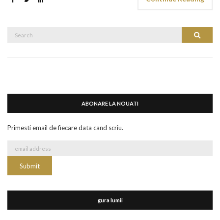
Search
Search
for:
ABONARE LA NOUATI
Primesti email de fiecare data cand scriu.
gura lumii