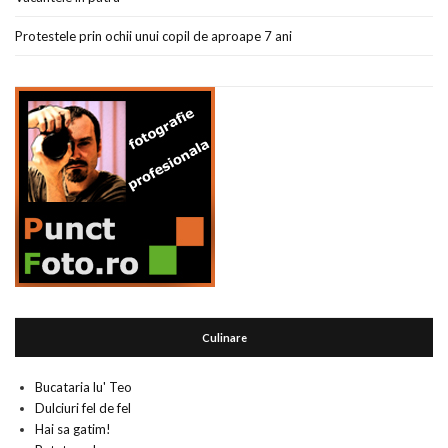
Protestele prin ochii unui copil de aproape 7 ani
Culinare
Bucataria lu' Teo
Dulciuri fel de fel
Hai sa gatim!