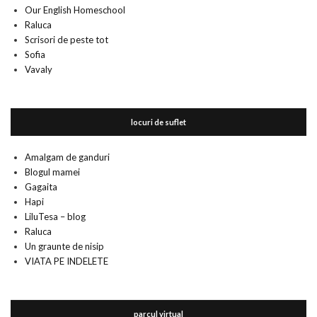
Our English Homeschool
Raluca
Scrisori de peste tot
Sofia
Vavaly
locuri de suflet
Amalgam de ganduri
Blogul mamei
Gagaita
Hapi
LiluTesa – blog
Raluca
Un graunte de nisip
VIATA PE INDELETE
parcul virtual