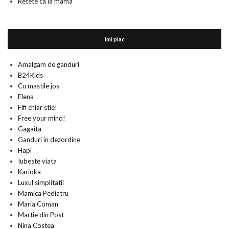
Retete ca la mama
imi plac
Amalgam de ganduri
B24Kids
Cu mastile jos
Elena
Fifi chiar stie!
Free your mind!
Gagaita
Ganduri in dezordine
Hapi
Iubeste viata
Karioka
Luxul simplitatii
Mamica Pediatru
Maria Coman
Martie din Post
Nina Costea