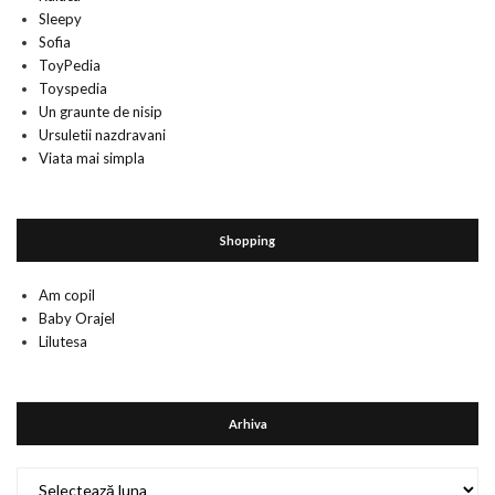
Sleepy
Sofia
ToyPedia
Toyspedia
Un graunte de nisip
Ursuletii nazdravani
Viata mai simpla
Shopping
Am copil
Baby Orajel
Lilutesa
Arhiva
Arhiva