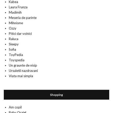
Kabea
Laura Frunza
Madimih
Meseria de parinte
Mihnisme
Ozzy
Pitici dar voinici
Raluca
Sleepy
Sofia
ToyPedia
Toyspedia
Un graunte de nisip
Ursuletii nazdravani
Viata mai simpla
Shopping
Am copil
Baby Orajel