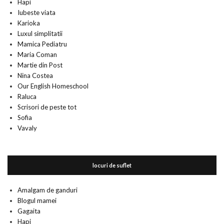
Hapi
Iubeste viata
Karioka
Luxul simplitatii
Mamica Pediatru
Maria Coman
Martie din Post
Nina Costea
Our English Homeschool
Raluca
Scrisori de peste tot
Sofia
Vavaly
locuri de suflet
Amalgam de ganduri
Blogul mamei
Gagaita
Hapi