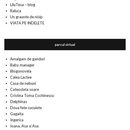
LiluTesa – blog
Raluca
Un graunte de nisip
VIATA PE INDELETE
parcul virtual
Amalgam de ganduri
Baby manager
Blogonovela
Calea Lactee
Casa de nebuni
Cateodata soare
Cristina Toma Cochinescu
Delphinas
Doua fete cucuiete
Gagaita
Ingerica
Ioana. Asa si Asa