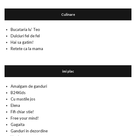
Culinare
Bucataria lu' Teo
Dulciuri fel de fel
Hai sa gatim!
Retete ca la mama
imi plac
Amalgam de ganduri
B24Kids
Cu mastile jos
Elena
Fifi chiar stie!
Free your mind!
Gagaita
Ganduri in dezordine