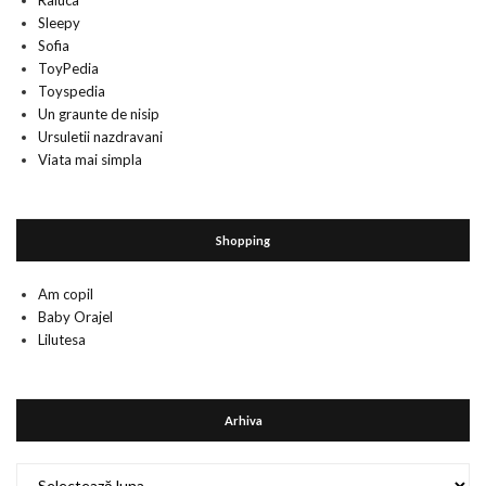
Raluca
Sleepy
Sofia
ToyPedia
Toyspedia
Un graunte de nisip
Ursuletii nazdravani
Viata mai simpla
Shopping
Am copil
Baby Orajel
Lilutesa
Arhiva
Arhiva