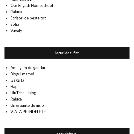
Our English Homeschool
Raluca
Scrisori de peste tot
Sofia
Vavaly
locuri de suflet
Amalgam de ganduri
Blogul mamei
Gagaita
Hapi
LiluTesa – blog
Raluca
Un graunte de nisip
VIATA PE INDELETE
parcul virtual