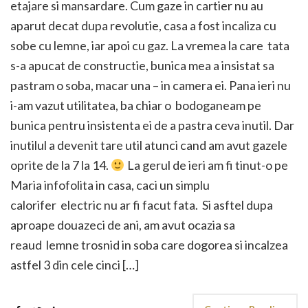
etajare si mansardare. Cum gaze in cartier nu au
aparut decat dupa revolutie, casa a fost incaliza cu
sobe cu lemne, iar apoi cu gaz. La vremea la care tata
s-a apucat de constructie, bunica mea a insistat sa
pastram o soba, macar una – in camera ei. Pana ieri nu
i-am vazut utilitatea, ba chiar o bodoganeam pe
bunica pentru insistenta ei de a pastra ceva inutil. Dar
inutilul a devenit tare util atunci cand am avut gazele
oprite de la 7 la 14.
La gerul de ieri am fi tinut-o pe
Maria infofolita in casa, caci un simplu
calorifer electric nu ar fi facut fata. Si asftel dupa
aproape douazeci de ani, am avut ocazia sa
reaud lemne trosnid in soba care dogorea si incalzea
astfel 3 din cele cinci […]