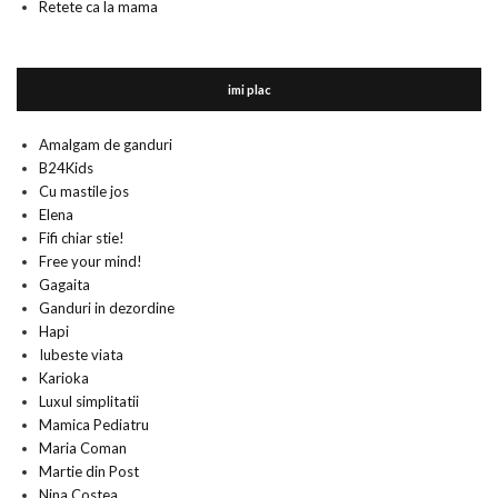
Retete ca la mama
imi plac
Amalgam de ganduri
B24Kids
Cu mastile jos
Elena
Fifi chiar stie!
Free your mind!
Gagaita
Ganduri in dezordine
Hapi
Iubeste viata
Karioka
Luxul simplitatii
Mamica Pediatru
Maria Coman
Martie din Post
Nina Costea