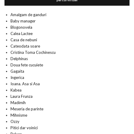
Amalgam de ganduri
Baby manager
Blogonovela
Calea Lactee
Casa de nebuni
Cateodata soare
Cristina Toma Cochinescu
Delphinas
Doua fete cucuiete
Gagaita
Ingerica
Ioana. Asa si Asa
Kabea
Laura Frunza
Madimih
Meseria de parinte
Mihnisme
Ozzy
Pitici dar voinici