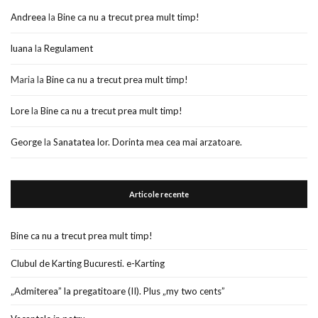
Andreea
la
Bine ca nu a trecut prea mult timp!
luana
la
Regulament
Maria
la
Bine ca nu a trecut prea mult timp!
Lore
la
Bine ca nu a trecut prea mult timp!
George
la
Sanatatea lor. Dorinta mea cea mai arzatoare.
Articole recente
Bine ca nu a trecut prea mult timp!
Clubul de Karting Bucuresti. e-Karting
„Admiterea” la pregatitoare (II). Plus „my two cents”