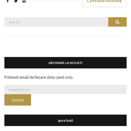
Continue Reading
Search
Search
for:
ABONARE LA NOUATI
Primesti email de fiecare data cand scriu.
gura lumii