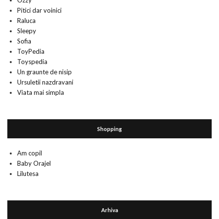
Ozzy
Pitici dar voinici
Raluca
Sleepy
Sofia
ToyPedia
Toyspedia
Un graunte de nisip
Ursuletii nazdravani
Viata mai simpla
Shopping
Am copil
Baby Orajel
Lilutesa
Arhiva