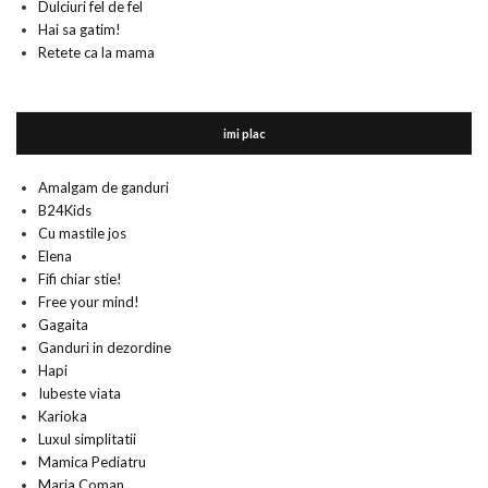
Dulciuri fel de fel
Hai sa gatim!
Retete ca la mama
imi plac
Amalgam de ganduri
B24Kids
Cu mastile jos
Elena
Fifi chiar stie!
Free your mind!
Gagaita
Ganduri in dezordine
Hapi
Iubeste viata
Karioka
Luxul simplitatii
Mamica Pediatru
Maria Coman