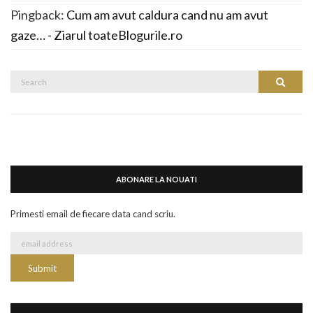
Pingback:
Cum am avut caldura cand nu am avut
gaze… - Ziarul toateBlogurile.ro
Search
Search
for:
ABONARE LA NOUATI
Primesti email de fiecare data cand scriu.