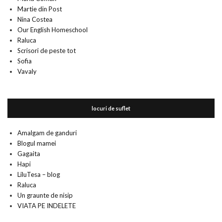
Martie din Post
Nina Costea
Our English Homeschool
Raluca
Scrisori de peste tot
Sofia
Vavaly
locuri de suflet
Amalgam de ganduri
Blogul mamei
Gagaita
Hapi
LiluTesa – blog
Raluca
Un graunte de nisip
VIATA PE INDELETE