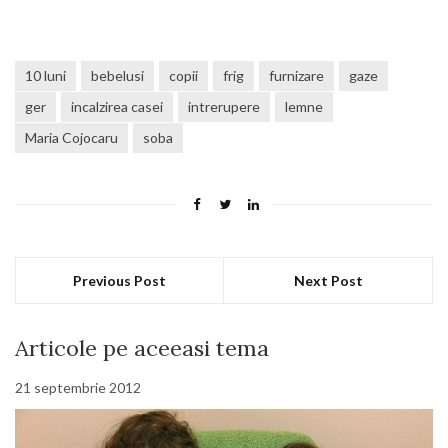
10 luni
bebelusi
copii
frig
furnizare
gaze
ger
incalzirea casei
intrerupere
lemne
Maria Cojocaru
soba
Previous Post
Next Post
Articole pe aceeasi tema
21 septembrie 2012