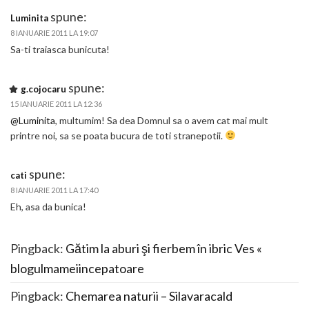
spune:
Luminita
8 IANUARIE 2011 LA 19:07
Sa-ti traiasca bunicuta!
spune:
g.cojocaru
15 IANUARIE 2011 LA 12:36
@Luminita
, multumim! Sa dea Domnul sa o avem cat mai mult
printre noi, sa se poata bucura de toti stranepotii.
spune:
cati
8 IANUARIE 2011 LA 17:40
Eh, asa da bunica!
Pingback:
Gătim la aburi şi fierbem în ibric Ves «
blogulmameiincepatoare
Pingback:
Chemarea naturii – Silavaracald