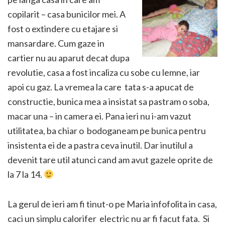
copilarit – casa bunicilor mei. A
fost o extindere cu etajare si
mansardare. Cum gaze in
cartier nu au aparut decat dupa
revolutie, casa a fost incaliza cu sobe cu lemne, iar
apoi cu gaz. La vremea la care tata s-a apucat de
constructie, bunica mea a insistat sa pastram o soba,
macar una – in camera ei. Pana ieri nu i-am vazut
utilitatea, ba chiar o bodoganeam pe bunica pentru
insistenta ei de a pastra ceva inutil. Dar inutilul a
devenit tare util atunci cand am avut gazele oprite de
la 7 la 14.
La gerul de ieri am fi tinut-o pe Maria infofolita in casa,
caci un simplu calorifer electric nu ar fi facut fata. Si