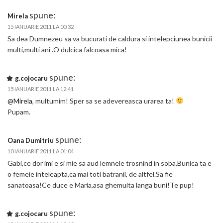
spune:
Mirela
15 IANUARIE 2011 LA 00:32
Sa dea Dumnezeu sa va bucurati de caldura si intelepciunea bunicii
multi,multi ani .O dulcica falcoasa mica!
spune:
g.cojocaru
15 IANUARIE 2011 LA 12:41
@Mirela
, multumim! Sper sa se adevereasca urarea ta!
Pupam.
spune:
Oana Dumitriu
10 IANUARIE 2011 LA 01:04
Gabi,ce dor imi e si mie sa aud lemnele trosnind in soba.Bunica ta e
o femeie inteleapta,ca mai toti batranii, de altfel.Sa fie
sanatoasa!Ce duce e Maria,asa ghemuita langa buni!Te pup!
spune:
g.cojocaru