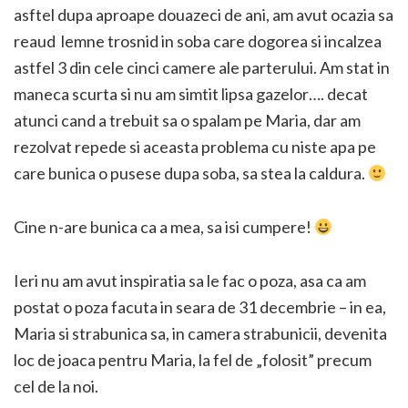
asftel dupa aproape douazeci de ani, am avut ocazia sa
reaud lemne trosnid in soba care dogorea si incalzea
astfel 3 din cele cinci camere ale parterului. Am stat in
maneca scurta si nu am simtit lipsa gazelor…. decat
atunci cand a trebuit sa o spalam pe Maria, dar am
rezolvat repede si aceasta problema cu niste apa pe
care bunica o pusese dupa soba, sa stea la caldura.
Cine n-are bunica ca a mea, sa isi cumpere!
Ieri nu am avut inspiratia sa le fac o poza, asa ca am
postat o poza facuta in seara de 31 decembrie – in ea,
Maria si strabunica sa, in camera strabunicii, devenita
loc de joaca pentru Maria, la fel de „folosit” precum
cel de la noi.