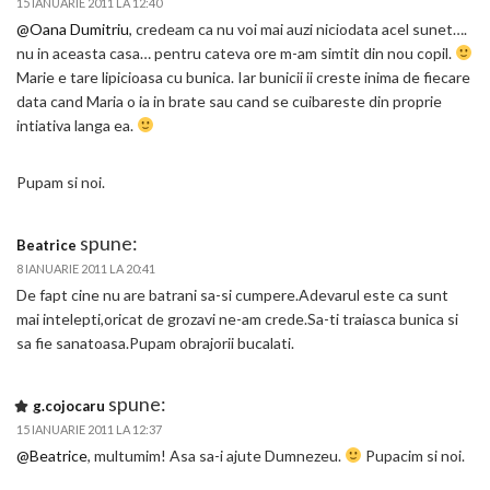
15 IANUARIE 2011 LA 12:40
@Oana Dumitriu
, credeam ca nu voi mai auzi niciodata acel sunet….
nu in aceasta casa… pentru cateva ore m-am simtit din nou copil.
Marie e tare lipicioasa cu bunica. Iar bunicii ii creste inima de fiecare
data cand Maria o ia in brate sau cand se cuibareste din proprie
intiativa langa ea.
Pupam si noi.
spune:
Beatrice
8 IANUARIE 2011 LA 20:41
De fapt cine nu are batrani sa-si cumpere.Adevarul este ca sunt
mai intelepti,oricat de grozavi ne-am crede.Sa-ti traiasca bunica si
sa fie sanatoasa.Pupam obrajorii bucalati.
spune:
g.cojocaru
15 IANUARIE 2011 LA 12:37
@Beatrice
, multumim! Asa sa-i ajute Dumnezeu.
Pupacim si noi.