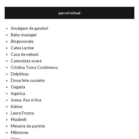
parcul virtual
Amalgam de ganduri
Baby manager
Blogonovela
Calea Lactee
Casa de nebuni
Cateodata soare
Cristina Toma Cochinescu
Delphinas
Doua fete cucuiete
Gagaita
Ingerica
Ioana. Asa si Asa
Kabea
Laura Frunza
Madimih
Meseria de parinte
Mihnisme