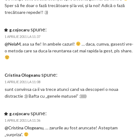
Sper să fie doar o fază trecătoare și la voi, și la noi! Adică o fază
trecătoare repede!! :))
spune:
g.cojocaru
1 APRILIE 2011 LA 11:37
@NelaM
, asa sa fie! In ambele cazuri!
… daca, cumva, gasesti vre-
o metoda care sa duca la reuntarea cat mai rapida la gest, pls share.
spune:
Cristina Ologeanu
1 APRILIE 2011 LA 11:08
sunt convinsa ca ii va trece atunci cand va descoperi o noua
distractie :)) Bafta cu „genele matusei” :)))))
spune:
g.cojocaru
1 APRILIE 2011 LA 11:36
@Cristina Ologeanu
, … zarurile au fost aruncate! Asteptam
„surpriza”.