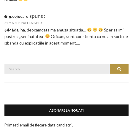
spune:
g.cojocaru
31 MARTIE 2011 LA 23:10
@Mădălina
, deocamdata ma amuza situatia…
Sper sa imi
pastrez „seninatatea”
Oricum, sunt constienta ca nu am sorti de
izbanda cu explicatiile in acest moment….
Search
Search
for:
ABONARE LA NOUATI
Primesti email de fiecare data cand scriu.