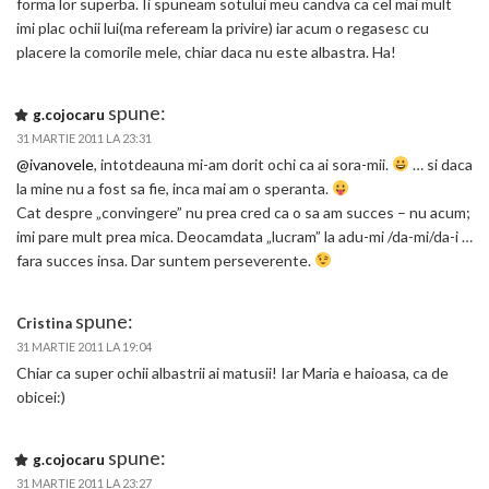
forma lor superba. Ii spuneam sotului meu candva ca cel mai mult
imi plac ochii lui(ma refeream la privire) iar acum o regasesc cu
placere la comorile mele, chiar daca nu este albastra. Ha!
spune:
g.cojocaru
31 MARTIE 2011 LA 23:31
@ivanovele
, intotdeauna mi-am dorit ochi ca ai sora-mii.
… si daca
la mine nu a fost sa fie, inca mai am o speranta.
Cat despre „convingere” nu prea cred ca o sa am succes – nu acum;
imi pare mult prea mica. Deocamdata „lucram” la adu-mi /da-mi/da-i …
fara succes insa. Dar suntem perseverente.
spune:
Cristina
31 MARTIE 2011 LA 19:04
Chiar ca super ochii albastrii ai matusii! Iar Maria e haioasa, ca de
obicei:)
spune:
g.cojocaru
31 MARTIE 2011 LA 23:27