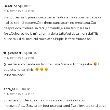
spune:
Beatrice
31 MARTIE 2011 LA 21:34
S-ar putea sa fii prea increzatoare,fiindca a mea acum parca baga
mai cu spor si placere.Ce-i drept,pana acum nu prea baga.Cat
despre ochi,trebuie sa faci „comanda”,eu am facut si asa a
fost.Culoarea de la mine,forma de la tati.Vezi daca n-ai stiut?!E
dulce rau si cu nasucul ciocolatos.Pupici la fete frumoase.
spune:
g.cojocaru
31 MARTIE 2011 LA 23:34
@Beatrice
, comanda am facut eu si la Maria si tot degeaba.
E
egoista, nu da nimic.
Pupacim back.
spune:
adra_bell
31 MARTIE 2011 LA 21:15
Eu as lasa-o! Decat sa ma chinui si sa o chinui sa-i scot
mucozitatile…. Zau, ca am fost usurata cand Eva a invatat sa-si bage