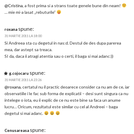
@Cristina
, a fost prima si a strans toate genele bune din neam!
… mie mi-a lasat „rebuturile”
spune:
roxana
31 MARTIE 2011 LA 18:00
Si Andreea sta cu degetul in nas:d. Destul de des dupa parerea
mea, dar astept sa treaca.
SI da, daca ii atragi atentia sau o certi, il baga si mai adanc:))
spune:
g.cojocaru
31 MARTIE 2011 LA 23:26
@roxana
, certatul nu il practic deoarece consider ca nu am de ce, iar
observatiile i le fac sub forma de explicatii – desi sunt singura ca nu
intelege o iota, eu ii explic de ce nu este bine sa faca un anume
lucru… Oricum, rezultatul este similar cu cel al Andreei – baga
degetul si mai adanc.
spune:
Cenusareasa