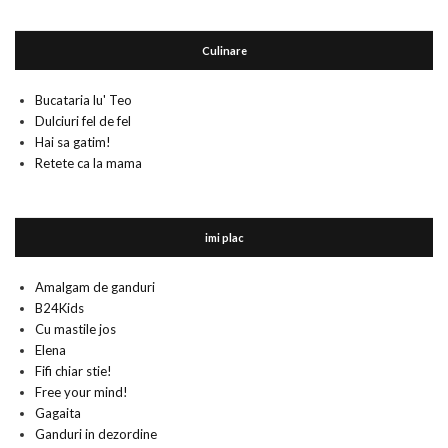
Culinare
Bucataria lu' Teo
Dulciuri fel de fel
Hai sa gatim!
Retete ca la mama
imi plac
Amalgam de ganduri
B24Kids
Cu mastile jos
Elena
Fifi chiar stie!
Free your mind!
Gagaita
Ganduri in dezordine