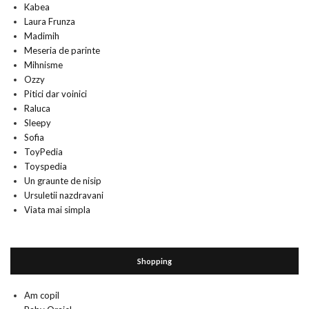
Kabea
Laura Frunza
Madimih
Meseria de parinte
Mihnisme
Ozzy
Pitici dar voinici
Raluca
Sleepy
Sofia
ToyPedia
Toyspedia
Un graunte de nisip
Ursuletii nazdravani
Viata mai simpla
Shopping
Am copil