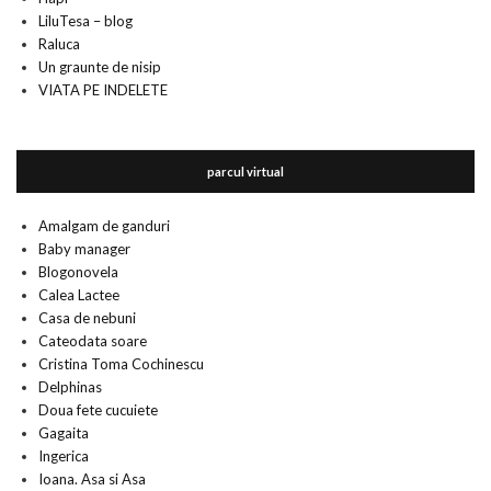
LiluTesa – blog
Raluca
Un graunte de nisip
VIATA PE INDELETE
parcul virtual
Amalgam de ganduri
Baby manager
Blogonovela
Calea Lactee
Casa de nebuni
Cateodata soare
Cristina Toma Cochinescu
Delphinas
Doua fete cucuiete
Gagaita
Ingerica
Ioana. Asa si Asa