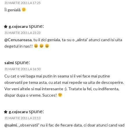
31 MARTIE 2011 LA 17:25
Îi genială
spune:
g.cojocaru
31 MARTIE 2011 LA 23:23
@Cenusareasa
, tu ii zici geniala, ta-su o „alinta”
atunci cand isi uita
degetul in nas!!
spune:
salmi
31 MARTIE 2011 LA 16:50
Cu cat o vei baga mai putin in seama si ii vei face mai putine
observatii pe tema asta, cu atat mai repede va uita de descoperire.
Vor veni altele si mai interesante :). Tratate la fel, cu indiferenta,
dispar dupa o vreme. Succes!
spune:
g.cojocaru
31 MARTIE 2011 LA 23:13
@salmi
, „observatii” nu ii fac de fiecare data, ci doar atunci cand vad