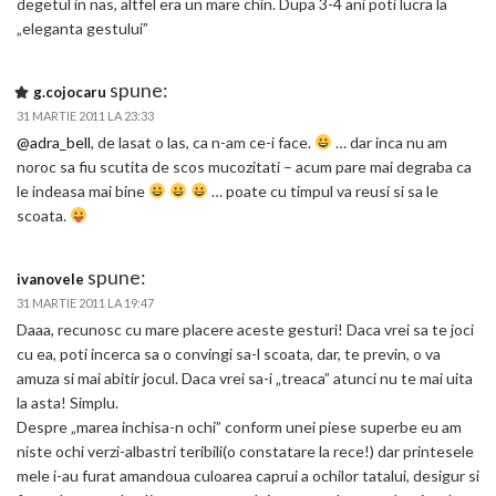
degetul in nas, altfel era un mare chin. Dupa 3-4 ani poti lucra la
„eleganta gestului”
spune:
g.cojocaru
31 MARTIE 2011 LA 23:33
@adra_bell
, de lasat o las, ca n-am ce-i face.
… dar inca nu am
noroc sa fiu scutita de scos mucozitati – acum pare mai degraba ca
le indeasa mai bine
… poate cu timpul va reusi si sa le
scoata.
spune:
ivanovele
31 MARTIE 2011 LA 19:47
Daaa, recunosc cu mare placere aceste gesturi! Daca vrei sa te joci
cu ea, poti incerca sa o convingi sa-l scoata, dar, te previn, o va
amuza si mai abitir jocul. Daca vrei sa-i „treaca” atunci nu te mai uita
la asta! Simplu.
Despre „marea inchisa-n ochi” conform unei piese superbe eu am
niste ochi verzi-albastri teribili(o constatare la rece!) dar printesele
mele i-au furat amandoua culoarea caprui a ochilor tatalui, desigur si