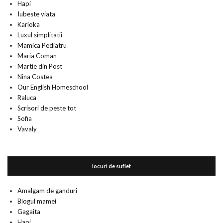
Hapi
Iubeste viata
Karioka
Luxul simplitatii
Mamica Pediatru
Maria Coman
Martie din Post
Nina Costea
Our English Homeschool
Raluca
Scrisori de peste tot
Sofia
Vavaly
locuri de suflet
Amalgam de ganduri
Blogul mamei
Gagaita
Hapi