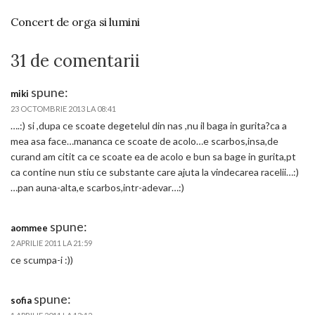
Concert de orga si lumini
31 de comentarii
spune:
miki
23 OCTOMBRIE 2013 LA 08:41
….:) si ,dupa ce scoate degetelul din nas ,nu il baga in gurita?ca a
mea asa face…mananca ce scoate de acolo…e scarbos,insa,de
curand am citit ca ce scoate ea de acolo e bun sa bage in gurita,pt
ca contine nun stiu ce substante care ajuta la vindecarea racelii…:)
…pan auna-alta,e scarbos,intr-adevar…:)
spune:
aommee
2 APRILIE 2011 LA 21:59
ce scumpa-i :))
spune:
sofia