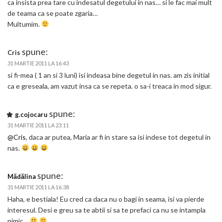
ca insista prea tare cu indesatul degetului in nas… si le fac mai mult
de teama ca se poate zgaria…
Multumim.
spune:
Cris
31 MARTIE 2011 LA 16:43
si fi-mea ( 1 an si 3 luni) isi indeasa bine degetul in nas. am zis initial
ca e greseala, am vazut insa ca se repeta. o sa-i treaca in mod sigur.
spune:
g.cojocaru
31 MARTIE 2011 LA 23:11
@Cris
, daca ar putea, Maria ar fi in stare sa isi indese tot degetul in
nas.
spune:
Mădălina
31 MARTIE 2011 LA 16:38
Haha, e bestiala! Eu cred ca daca nu o bagi in seama, isi va pierde
interesul. Desi e greu sa te abtii si sa te prefaci ca nu se intampla
nimic…