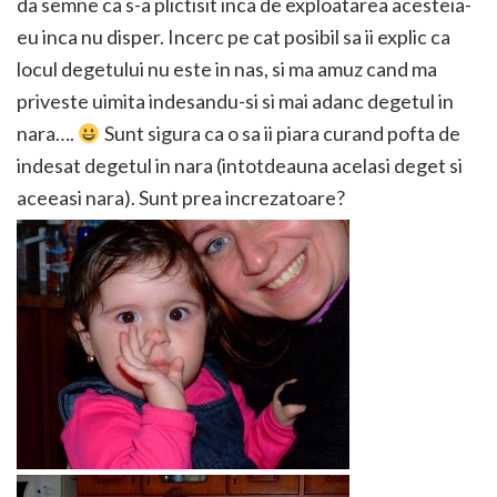
da semne ca s-a plictisit inca de exploatarea acesteia-
eu inca nu disper. Incerc pe cat posibil sa ii explic ca
locul degetului nu este in nas, si ma amuz cand ma
priveste uimita indesandu-si si mai adanc degetul in
nara….
Sunt sigura ca o sa ii piara curand pofta de
indesat degetul in nara (intotdeauna acelasi deget si
aceeasi nara). Sunt prea increzatoare?