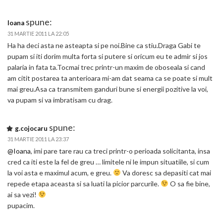
spune:
Ioana
31 MARTIE 2011 LA 22:05
Ha ha deci asta ne asteapta si pe noi.Bine ca stiu.Draga Gabi te
pupam si iti dorim multa forta si putere si oricum eu te admir si jos
palaria in fata ta.Tocmai trec printr-un maxim de oboseala si cand
am citit postarea ta anterioara mi-am dat seama ca se poate si mult
mai greu.Asa ca transmitem ganduri bune si energii pozitive la voi,
va pupam si va imbratisam cu drag.
spune:
g.cojocaru
31 MARTIE 2011 LA 23:37
@Ioana
, imi pare tare rau ca treci printr-o perioada solicitanta, insa
cred ca iti este la fel de greu … limitele ni le impun situatiile, si cum
la voi asta e maximul acum, e greu.
Va doresc sa depasiti cat mai
repede etapa aceasta si sa luati la picior parcurile.
O sa fie bine,
ai sa vezi!
pupacim.