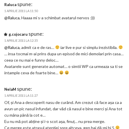
spune:
Raluca
1 APRILIE 2011 LA 11:50
@Raluca
, Haaaa mi s-a schimbat avatarul nervos :)))
spune:
g.cojocaru
1 APRILIE 2011 LA 12:35
@Raluca
, admit ca e de ras…
iar live e pur si simplu irezistibila.
… insa tocmai m-ai prins dupa un episod de mici demolari prin casa…
ceea ce nu mai e funny deloc…
Avatarele sunt generate automat… o simtii WP ca urmeaza sa ti se
intample ceva de foarte bine…
spune:
NelaM
1 APRILIE 2011 LA 11:27
Of, și Ana a descoperit nasu de curând. Am crezut că face așa ca a
avun un pic nasul înfundat, dar văd că nasul e bine merci și Ana tot
cu mâna până la cot e…
Eu nu mă pot abține și i-o scot așa, finuț… nu prea merge.
Ce merge este atrasul atenției spre altceva, gen hai dă-mi hi 5