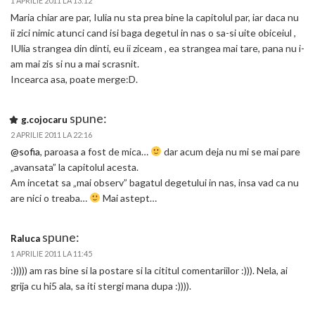
1 APRILIE 2011 LA 13:12
Maria chiar are par, Iulia nu sta prea bine la capitolul par, iar daca nu
ii zici nimic atunci cand isi baga degetul in nas o sa-si uite obiceiul ,
IUlia strangea din dinti, eu ii ziceam , ea strangea mai tare, pana nu i-
am mai zis si nu a mai scrasnit.
Incearca asa, poate merge:D.
spune:
g.cojocaru
2 APRILIE 2011 LA 22:16
@sofia
, paroasa a fost de mica…
dar acum deja nu mi se mai pare
„avansata” la capitolul acesta.
Am incetat sa „mai observ” bagatul degetului in nas, insa vad ca nu
are nici o treaba…
Mai astept…
spune:
Raluca
1 APRILIE 2011 LA 11:45
:))))) am ras bine si la postare si la cititul comentariilor :))). Nela, ai
grija cu hi5 ala, sa iti stergi mana dupa :)))).