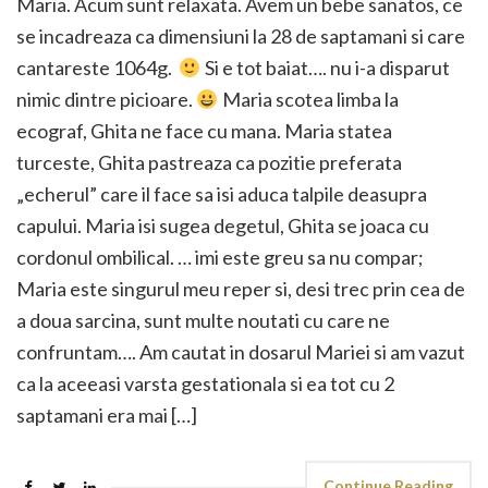
Maria. Acum sunt relaxata. Avem un bebe sanatos, ce
se incadreaza ca dimensiuni la 28 de saptamani si care
cantareste 1064g.
Si e tot baiat…. nu i-a disparut
nimic dintre picioare.
Maria scotea limba la
ecograf, Ghita ne face cu mana. Maria statea
turceste, Ghita pastreaza ca pozitie preferata
„echerul” care il face sa isi aduca talpile deasupra
capului. Maria isi sugea degetul, Ghita se joaca cu
cordonul ombilical. … imi este greu sa nu compar;
Maria este singurul meu reper si, desi trec prin cea de
a doua sarcina, sunt multe noutati cu care ne
confruntam…. Am cautat in dosarul Mariei si am vazut
ca la aceeasi varsta gestationala si ea tot cu 2
saptamani era mai […]
Continue Reading