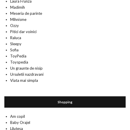
Laura Frunza
Madimih
Meseria de parinte
Mihnisme
Ozzy
Pitici dar voinici
Raluca
Sleepy
Sofia
ToyPedia
Toyspedia
Un graunte de nisip
Ursuletii nazdravani
Viata mai simpla
Shopping
Am copil
Baby Orajel
Lilutesa