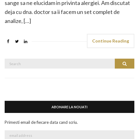
sange sa ne elucidam in privinta alergiei. Am discutat
deja cu dna. doctor sa ii facem un set complet de
analize, […]
Continue Reading
Search
Search
for:
ABONARE LA NOUATI
Primesti email de fiecare data cand scriu.