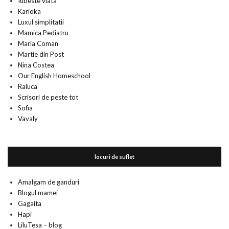
Iubeste viata
Karioka
Luxul simplitatii
Mamica Pediatru
Maria Coman
Martie din Post
Nina Costea
Our English Homeschool
Raluca
Scrisori de peste tot
Sofia
Vavaly
locuri de suflet
Amalgam de ganduri
Blogul mamei
Gagaita
Hapi
LiluTesa – blog