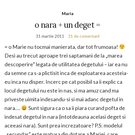
Maria
o nara + un deget =
31 martie 2011
31 de comentarii
= o Marie nu tocmai manierata, dar tot frumoasa!
Desi au trecut aproape trei saptamani de la „marea
descoperire” legata de utilitatea degetului – iar ea nu
da semne ca s-a plictisit inca de exploatarea acesteia-
eu inca nu disper. Incerc pe cat posibil sa ii explic ca
locul degetului nu este in nas, si ma amuz cand ma
priveste uimita indesandu-si si mai adanc degetul in
nara….
Sunt sigura ca o sa ii piara curand pofta de
indesat degetul in nara (intotdeauna acelasi deget si
aceeasi nara). Sunt prea increzatoare? P.S: modelul
„secundar” este matusa din dotare a Mariei, care,