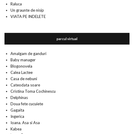
Raluca
Un graunte de nisip
VIATA PE INDELETE
parcul virtual
Amalgam de ganduri
Baby manager
Blogonovela
Calea Lactee
Casa de nebuni
Cateodata soare
Cristina Toma Cochinescu
Delphinas
Doua fete cucuiete
Gagaita
Ingerica
Ioana. Asa si Asa
Kabea