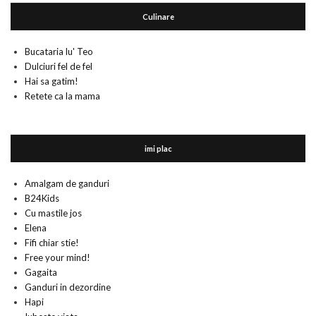
Culinare
Bucataria lu' Teo
Dulciuri fel de fel
Hai sa gatim!
Retete ca la mama
imi plac
Amalgam de ganduri
B24Kids
Cu mastile jos
Elena
Fifi chiar stie!
Free your mind!
Gagaita
Ganduri in dezordine
Hapi