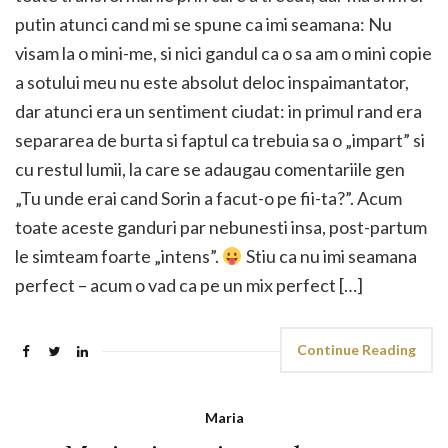
putin atunci cand mi se spune ca imi seamana: Nu
visam la o mini-me, si nici gandul ca o sa am o mini copie
a sotului meu nu este absolut deloc inspaimantator,
dar atunci era un sentiment ciudat: in primul rand era
separarea de burta si faptul ca trebuia sa o „impart” si
cu restul lumii, la care se adaugau comentariile gen
„Tu unde erai cand Sorin a facut-o pe fii-ta?”. Acum
toate aceste ganduri par nebunesti insa, post-partum
le simteam foarte „intens”.
Stiu ca nu imi seamana
perfect – acum o vad ca pe un mix perfect […]
Continue Reading
Maria