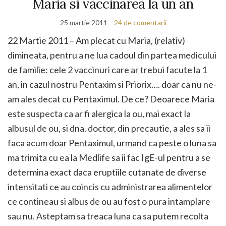
Maria si vaccinarea la un an
25 martie 2011
24 de comentarii
22 Martie 2011 – Am plecat cu Maria, (relativ)
dimineata, pentru a ne lua cadoul din partea medicului
de familie: cele 2 vaccinuri care ar trebui facute la 1
an, in cazul nostru Pentaxim si Priorix…. doar ca nu ne-
am ales decat cu Pentaximul. De ce? Deoarece Maria
este suspecta ca ar fi alergica la ou, mai exact la
albusul de ou, si dna. doctor, din precautie, a ales sa ii
faca acum doar Pentaximul, urmand ca peste o luna sa
ma trimita cu ea la Medlife sa ii fac IgE-ul pentru a se
determina exact daca eruptiile cutanate de diverse
intensitati ce au coincis cu administrarea alimentelor
ce contineau si albus de ou au fost o pura intamplare
sau nu. Asteptam sa treaca luna ca sa putem recolta