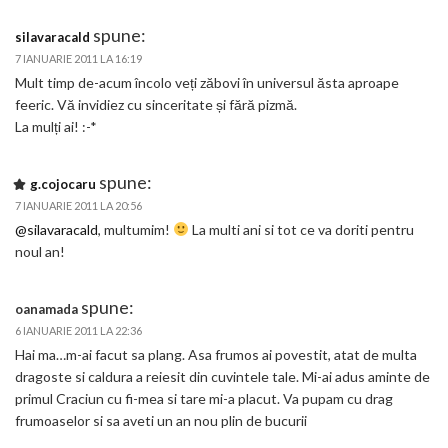
spune:
silavaracald
7 IANUARIE 2011 LA 16:19
Mult timp de-acum încolo veți zăbovi în universul ăsta aproape
feeric. Vă invidiez cu sinceritate și fără pizmă.
La mulți ai! :-*
spune:
g.cojocaru
7 IANUARIE 2011 LA 20:56
@silavaracald
, multumim!
La multi ani si tot ce va doriti pentru
noul an!
spune:
oanamada
6 IANUARIE 2011 LA 22:36
Hai ma…m-ai facut sa plang. Asa frumos ai povestit, atat de multa
dragoste si caldura a reiesit din cuvintele tale. Mi-ai adus aminte de
primul Craciun cu fi-mea si tare mi-a placut. Va pupam cu drag
frumoaselor si sa aveti un an nou plin de bucurii