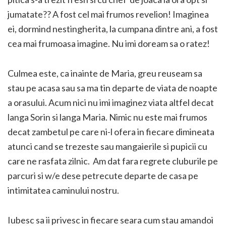
jumatate?? A fost cel mai frumos revelion! Imaginea
ei, dormind nestingherita, la cumpana dintre ani, a fost
cea mai frumoasa imagine. Nu imi doream sa o ratez!
Culmea este, ca inainte de Maria, greu reuseam sa
stau pe acasa sau sa ma tin departe de viata de noapte
a orasului. Acum nici nu imi imaginez viata altfel decat
langa Sorin si langa Maria. Nimic nu este mai frumos
decat zambetul pe care ni-l ofera in fiecare dimineata
atunci cand se trezeste sau mangaierile si pupicii cu
care ne rasfata zilnic. Am dat fara regrete cluburile pe
parcuri si w/e dese petrecute departe de casa pe
intimitatea caminului nostru.
Iubesc sa ii privesc in fiecare seara cum stau amandoi