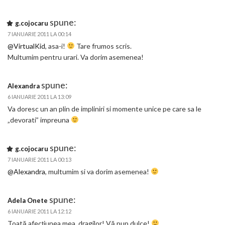
spune:
g.cojocaru
7 IANUARIE 2011 LA 00:14
@VirtualKid
, asa-i!
Tare frumos scris.
Multumim pentru urari. Va dorim asemenea!
spune:
Alexandra
6 IANUARIE 2011 LA 13:09
Va doresc un an plin de impliniri si momente unice pe care sa le
„devorati” impreuna
spune:
g.cojocaru
7 IANUARIE 2011 LA 00:13
@Alexandra
, multumim si va dorim asemenea!
spune:
Adela Onete
6 IANUARIE 2011 LA 12:12
Toată afecţiunea mea, dragilor! Vă pup dulce!