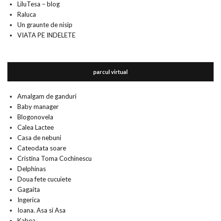
LiluTesa – blog
Raluca
Un graunte de nisip
VIATA PE INDELETE
parcul virtual
Amalgam de ganduri
Baby manager
Blogonovela
Calea Lactee
Casa de nebuni
Cateodata soare
Cristina Toma Cochinescu
Delphinas
Doua fete cucuiete
Gagaita
Ingerica
Ioana. Asa si Asa
Kabea