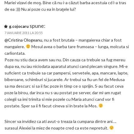
Mariei vizavi de moş. Bine că nu i-a căzut barba acestuia cd l-a tras
de ea :))) Nu ai poze cu ea în braţele lui?
spune:
g.cojocaru
7 IANUARIE 2011 LA 20:55
@Cristina Ologeanu
, nu a fost brutala – mangaierea chiar a fost
mangaiere.
Mosul avea o barba tare frumoasa – lunga, molcuta si
carliontata.
Poze nu stiu daca avem sau nu. Din cauza ca trebuie sa fug mereu
dupa ea, nu iau niciodata aparatul atunci cand plecam singure. Mi-e
suficient ca trebuie sa car pampersi, servetele, apa, mancare, lapte,
biberoane, schimburi si jucarele. Ar trebui sa fiu un fel de Medusa
sa ma descurc si sa ii fac poze in timp ce o sprijin. S-au facut ceva
poze la birou, dar inca nu s-au postat pe server, dar mi-am rugat
colegii sa imi trimita si mie pozele cu Maria atunci cand vor fi
postate. Sper sa ii fi facut cineva si in brate la Mos.
Sincer va invidiez ca ati avut-o treaza la cumpana dintre ani….
surasul Alexiei la miez de noapte cred ca este nepretuit.