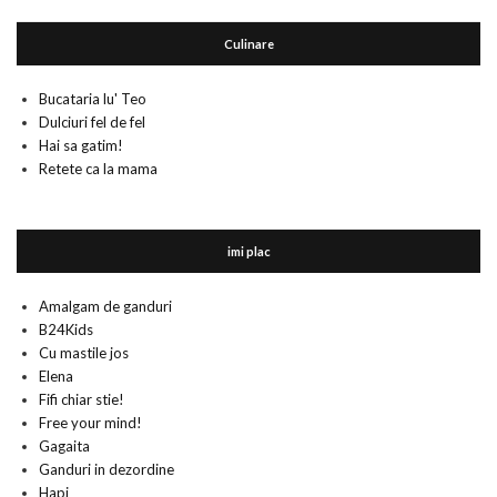
Culinare
Bucataria lu' Teo
Dulciuri fel de fel
Hai sa gatim!
Retete ca la mama
imi plac
Amalgam de ganduri
B24Kids
Cu mastile jos
Elena
Fifi chiar stie!
Free your mind!
Gagaita
Ganduri in dezordine
Hapi