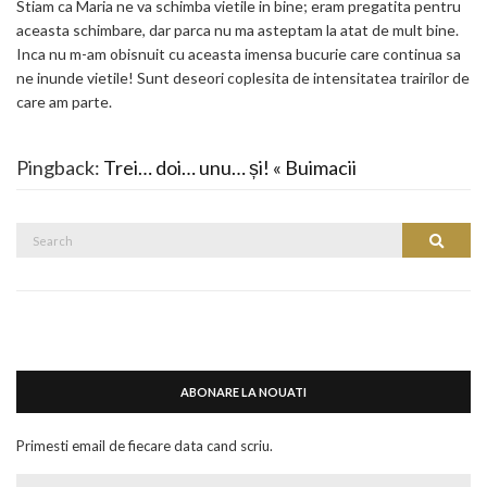
Stiam ca Maria ne va schimba vietile in bine; eram pregatita pentru
aceasta schimbare, dar parca nu ma asteptam la atat de mult bine.
Inca nu m-am obisnuit cu aceasta imensa bucurie care continua sa
ne inunde vietile! Sunt deseori coplesita de intensitatea trairilor de
care am parte.
Pingback:
Trei… doi… unu… și! « Buimacii
Search
Search
for:
ABONARE LA NOUATI
Primesti email de fiecare data cand scriu.