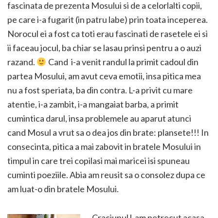
fascinata de prezenta Mosului si de a celorlalti copii,
pe care i-a fugarit (in patru labe) prin toata inceperea.
Norocul ei a fost ca toti erau fascinati de rasetele ei si
ii faceau jocul, ba chiar se lasau prinsi pentru a o auzi
razand.
Cand i-a venit randul la primit cadoul din
partea Mosului, am avut ceva emotii, insa pitica mea
nu a fost speriata, ba
din contra. L-a privit cu mare
atentie, i-a zambit, i-a mangaiat barba, a primit
cumintica darul, insa problemele au aparut atunci
cand Mosul a vrut sa o dea jos din brate: plansete!!! In
consecinta, pitica a mai zabovit in bratele Mosului in
timpul in care trei copilasi mai maricei isi spuneau
cuminti poeziile. Abia am reusit sa o consolez dupa ce
am luat-o din bratele Mosului.
Craciunul l-am petrecut acasa,