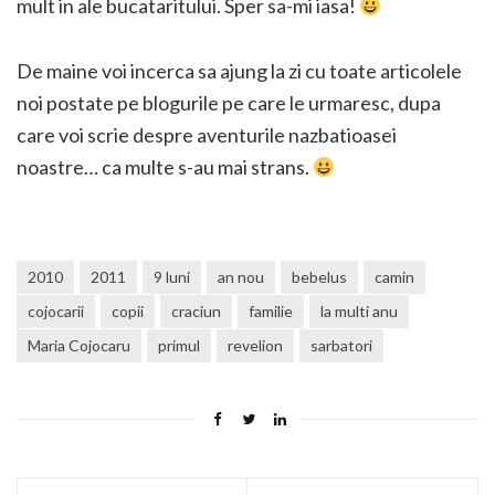
mult in ale bucataritului. Sper sa-mi iasa!
De maine voi incerca sa ajung la zi cu toate articolele
noi postate pe blogurile pe care le urmaresc, dupa
care voi scrie despre aventurile nazbatioasei
noastre… ca multe s-au mai strans.
2010
2011
9 luni
an nou
bebelus
camin
cojocarii
copii
craciun
familie
la multi anu
Maria Cojocaru
primul
revelion
sarbatori