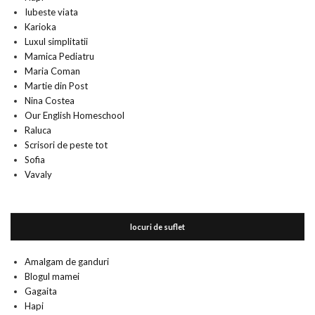
Iubeste viata
Karioka
Luxul simplitatii
Mamica Pediatru
Maria Coman
Martie din Post
Nina Costea
Our English Homeschool
Raluca
Scrisori de peste tot
Sofia
Vavaly
locuri de suflet
Amalgam de ganduri
Blogul mamei
Gagaita
Hapi