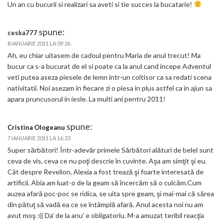
Un an cu bucurii si realizari sa aveti si tie succes la bucatarie!
spune:
ceska777
8 IANUARIE 2011 LA 09:26
Ah, eu chiar uitasem de cadoul pentru Maria de anul trecut! Ma
bucur ca s-a bucurat de el si poate ca la anul cand incepe Adventul
veti putea aseza piesele de lemn intr-un coltisor ca sa redati scena
nativitatii. Noi asezam in fiecare zi o piesa in plus astfel ca in ajun sa
apara pruncusorul in iesle. La multi ani pentru 2011!
spune:
Cristina Ologeanu
7 IANUARIE 2011 LA 16:33
Super sărbători! Într-adevăr primele Sărbători alături de belel sunt
ceva de vis, ceva ce nu poţi descrie în cuvinte. Aşa am simţit şi eu.
Cât despre Revelion, Alexia a fost trează şi foarte interesată de
artificii. Abia am luat-o de la geam să încercăm să o culcăm.Cum
auzea afară poc-poc se ridica, se uita spre geam, şi mai-mai că sărea
din pătuţ să vadă ea ce se întâmplă afară. Anul acesta noi nu am
avut moş :(( Da’ de la anu’ e obligatoriu. M-a amuzat teribil reacţia