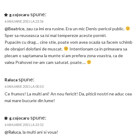
spune:
g.cojocaru
6 IANUARIE 2011 LA 23:56
@Beatrice
, zau ca imi era rusine. Era un mic Denis-pericol public.
Sper sa reuseasca sa isi mai tempereze aceste porniri.
Pupacim cu drag… cine stie, poate vom avea ocazia sa facem schimb
de obrajori dolofani de muscat.
Intentionam ca in primavara sa
plecam o saptamana la munte si am prefera zona voastra, ca de
valea Prahovei ne-am cam saturat. poate….
spune:
Raluca
6 IANUARIE 2011 LA 00:10
Ce frumos! La multi ani! An nou fericit! Da, piticii nostri ne aduc cea
mai mare bucurie din lume!
spune:
g.cojocaru
6 IANUARIE 2011 LA 23:52
@Raluca
, la multi ani si voua!