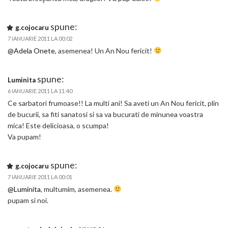
spune:
g.cojocaru
7 IANUARIE 2011 LA 00:02
@Adela Onete
, asemenea! Un An Nou fericit!
spune:
Luminita
6 IANUARIE 2011 LA 11:40
Ce sarbatori frumoase!! La multi ani! Sa aveti un An Nou fericit, plin
de bucurii, sa fiti sanatosi si sa va bucurati de minunea voastra
mica! Este delicioasa, o scumpa!
Va pupam!
spune:
g.cojocaru
7 IANUARIE 2011 LA 00:01
@Luminita
, multumim, asemenea.
pupam si noi.