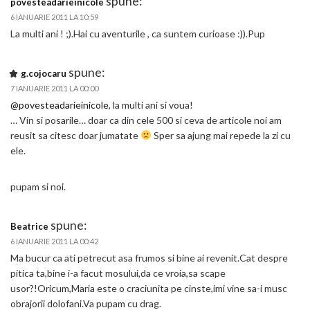
spune:
povesteadarieinicole
6 IANUARIE 2011 LA 10:59
La multi ani ! ;).Hai cu aventurile , ca suntem curioase :)).Pup
spune:
g.cojocaru
7 IANUARIE 2011 LA 00:00
@povesteadarieinicole
, la multi ani si voua!
… Vin si posarile… doar ca din cele 500 si ceva de articole noi am
reusit sa citesc doar jumatate
Sper sa ajung mai repede la zi cu
ele.
pupam si noi.
spune:
Beatrice
6 IANUARIE 2011 LA 00:42
Ma bucur ca ati petrecut asa frumos si bine ai revenit.Cat despre
pitica ta,bine i-a facut mosului,da ce vroia,sa scape
usor?!Oricum,Maria este o craciunita pe cinste,imi vine sa-i musc
obrajorii dolofani.Va pupam cu drag.