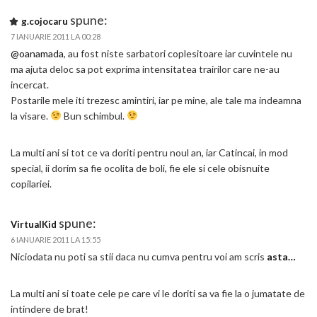
spune:
g.cojocaru
7 IANUARIE 2011 LA 00:28
@oanamada
, au fost niste sarbatori coplesitoare iar cuvintele nu
ma ajuta deloc sa pot exprima intensitatea trairilor care ne-au
incercat.
Postarile mele iti trezesc amintiri, iar pe mine, ale tale ma indeamna
la visare.
Bun schimbul.
La multi ani si tot ce va doriti pentru noul an, iar Catincai, in mod
special, ii dorim sa fie ocolita de boli, fie ele si cele obisnuite
copilariei.
spune:
VirtualKid
6 IANUARIE 2011 LA 15:55
Niciodata nu poti sa stii daca nu cumva pentru voi am scris
asta…
La multi ani si toate cele pe care vi le doriti sa va fie la o jumatate de
intindere de brat!