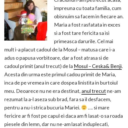
impreuna cu toata familia, cum
obisnuim sa facem in fiecare an.
Maria a fost rasfatata in exces
si a fost tare fericita sa isi
primeasca darurile. Cel mai
mult i-a placut cadoul de la Mosul – matusa care i-a
adus o papusa vorbitoare, dar a fost atrasa si de
cadoul primit (anul trecut) de la
Mosul – Ceska& Benji
.
Acesta din urma este primul cadou primit de Maria,
inca de pe vremea in care dospea linistita in burtoiul
meu. Deoarece nu ne era destinat,
anul trecut
ne-am
rezumat la a-l aseza sub brad, fara sa il desfacem,
pentru a nu-i strica bucuria Mariei.
…. si mare
fericire ar fi fost pe capul ei daca am fi lasat-o sa roada
piesele din lemn, dar nu ne-am lasat induplecati,