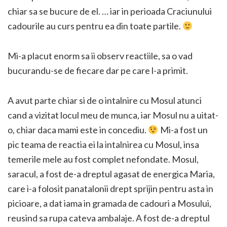
chiar sa se bucure de el. … iar in perioada Craciunului
cadourile au curs pentru ea din toate partile.
Mi-a placut enorm sa ii observ reactiile, sa o vad
bucurandu-se de fiecare dar pe care l-a primit.
A avut parte chiar si de o intalnire cu Mosul atunci
cand a vizitat locul meu de munca, iar Mosul nu a uitat-
o, chiar daca mami este in concediu.
Mi-a fost un
pic teama de reactia ei la intalnirea cu Mosul, insa
temerile mele au fost complet nefondate. Mosul,
saracul, a fost de-a dreptul agasat de energica Maria,
care i-a folosit panatalonii drept sprijin pentru asta in
picioare, a dat iama in gramada de cadouri a Mosului,
reusind sa rupa cateva ambalaje. A fost de-a dreptul