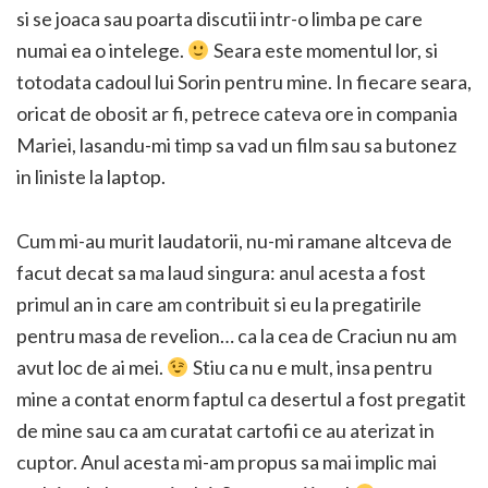
si se joaca sau poarta discutii intr-o limba pe care
numai ea o intelege.
Seara este momentul lor, si
totodata cadoul lui Sorin pentru mine. In fiecare seara,
oricat de obosit ar fi, petrece cateva ore in compania
Mariei, lasandu-mi timp sa vad un film sau sa butonez
in liniste la laptop.
Cum mi-au murit laudatorii, nu-mi ramane altceva de
facut decat sa ma laud singura: anul acesta a fost
primul an in care am contribuit si eu la pregatirile
pentru masa de revelion… ca la cea de Craciun nu am
avut loc de ai mei.
Stiu ca nu e mult, insa pentru
mine a contat enorm faptul ca desertul a fost pregatit
de mine sau ca am curatat cartofii ce au aterizat in
cuptor. Anul acesta mi-am propus sa mai implic mai