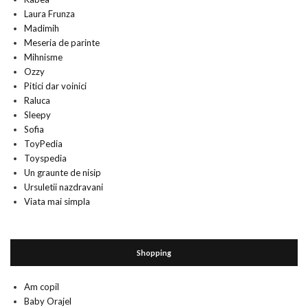
Laura Frunza
Madimih
Meseria de parinte
Mihnisme
Ozzy
Pitici dar voinici
Raluca
Sleepy
Sofia
ToyPedia
Toyspedia
Un graunte de nisip
Ursuletii nazdravani
Viata mai simpla
Shopping
Am copil
Baby Orajel