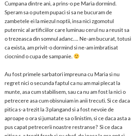
Cumpana dintre ani, a prins-o pe Maria dormind.
Speram sa o putem pupaci si sa ne bucuram de
zambetele ei la miezul noptii, insa nici zgomotul
puternic al artificiilor care luminau cerul nu a reusit sa
o trezeasca din somnul adanc…. Ne-am bucurat, totusi
ca exista, am privit-o dormind si ne-am imbratisat
ciocnind o cupa de sampanie.
Au fost primele sarbatori impreuna cu Maria si nu
regret nici o secunda faptul ca nu am mai plecat la
munte, asa cum stabilisem, sau ca nu am fost la nici o
petrecere asa cum obisnuiam in anii trecuti. Si ce daca
pitica s-a trezit la 3 plangand si a fost nevoie de
aproape o ora si jumatate sa o linistim, si ce daca asta a
pus capat petrecerii noastre restranse? Si ce daca
pitica s-a trezit fresh si cu chef de joaca la ora opt si