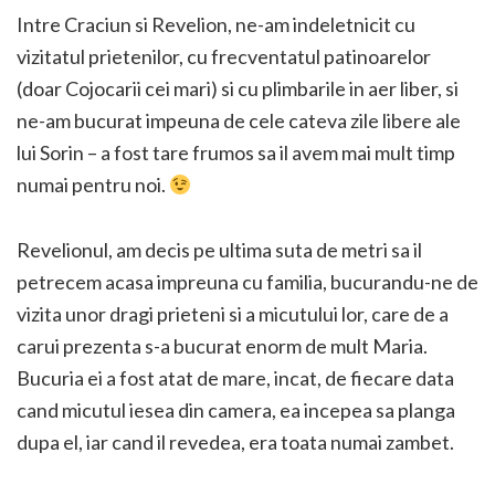
Intre Craciun si Revelion, ne-am indeletnicit cu
vizitatul prietenilor, cu frecventatul patinoarelor
(doar Cojocarii cei mari) si cu plimbarile in aer liber, si
ne-am bucurat impeuna de cele cateva zile libere ale
lui Sorin – a fost tare frumos sa il avem mai mult timp
numai pentru noi.
Revelionul, am decis pe ultima suta de metri sa il
petrecem acasa impreuna cu familia, bucurandu-ne de
vizita unor dragi prieteni si a micutului lor, care de a
carui prezenta s-a bucurat enorm de mult Maria.
Bucuria ei a fost atat de mare, incat, de fiecare data
cand micutul iesea din camera, ea incepea sa planga
dupa el, iar cand il revedea, era toata numai zambet.