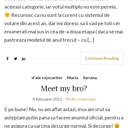
aceeasi categorie, iar votul multiplu nu este permis.
Recunosc ca nu sunt la curent cu sistemul de
votare din acest an, dar imi doresc sa ii vad pe toti cei
enumerati mai sus in cea de-a doua etapa ( daca se mai
pastreaza modelul de anul trecut – cu […]
Continue Reading
d'ale cojocarilor
,
Maria
,
Sarcina
Meet my bro?
4 februarie 2011
90 de comentarii
E pe bune! Nu, nu am aflat astazi, insa am vrut sa
asteptam putin pana sa facem anuntul oficial, pentru a
ne asigura ca sarcina decurge normal. Si decurge!