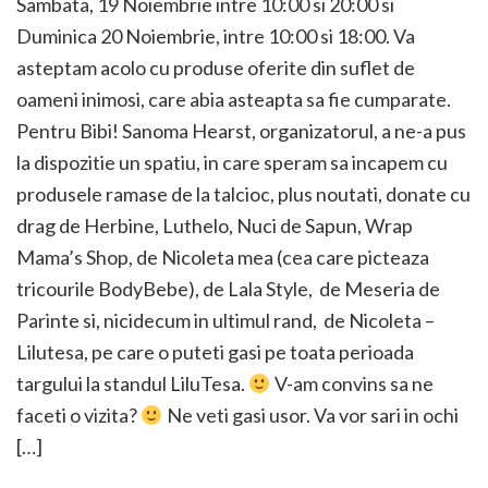
Sambata, 19 Noiembrie intre 10:00 si 20:00 si
Duminica 20 Noiembrie, intre 10:00 si 18:00. Va
asteptam acolo cu produse oferite din suflet de
oameni inimosi, care abia asteapta sa fie cumparate.
Pentru Bibi! Sanoma Hearst, organizatorul, a ne-a pus
la dispozitie un spatiu, in care speram sa incapem cu
produsele ramase de la talcioc, plus noutati, donate cu
drag de Herbine, Luthelo, Nuci de Sapun, Wrap
Mama’s Shop, de Nicoleta mea (cea care picteaza
tricourile BodyBebe), de Lala Style, de Meseria de
Parinte si, nicidecum in ultimul rand, de Nicoleta –
Lilutesa, pe care o puteti gasi pe toata perioada
targului la standul LiluTesa.
V-am convins sa ne
faceti o vizita?
Ne veti gasi usor. Va vor sari in ochi
[…]