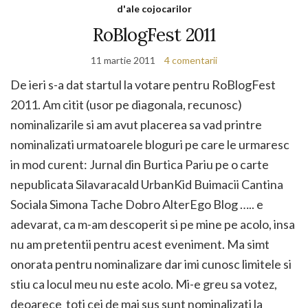
d'ale cojocarilor
RoBlogFest 2011
11 martie 2011
4 comentarii
De ieri s-a dat startul la votare pentru RoBlogFest
2011. Am citit (usor pe diagonala, recunosc)
nominalizarile si am avut placerea sa vad printre
nominalizati urmatoarele bloguri pe care le urmaresc
in mod curent: Jurnal din Burtica Pariu pe o carte
nepublicata Silavaracald UrbanKid Buimacii Cantina
Sociala Simona Tache Dobro AlterEgo Blog ….. e
adevarat, ca m-am descoperit si pe mine pe acolo, insa
nu am pretentii pentru acest eveniment. Ma simt
onorata pentru nominalizare dar imi cunosc limitele si
stiu ca locul meu nu este acolo. Mi-e greu sa votez,
deoarece toti cei de mai sus sunt nominalizati la