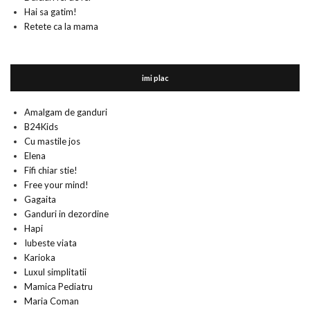
Hai sa gatim!
Retete ca la mama
imi plac
Amalgam de ganduri
B24Kids
Cu mastile jos
Elena
Fifi chiar stie!
Free your mind!
Gagaita
Ganduri in dezordine
Hapi
Iubeste viata
Karioka
Luxul simplitatii
Mamica Pediatru
Maria Coman