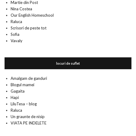
Martie din Post
Nina Costea
Our English Homeschool
Raluca
Scrisori de peste tot
Sofia
Vavaly
locuri de suflet
Amalgam de ganduri
Blogul mamei
Gagaita
Hapi
LiluTesa – blog
Raluca
Un graunte de nisip
VIATA PE INDELETE