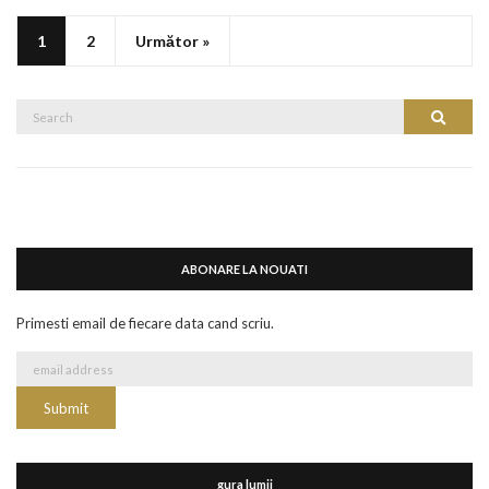
1
2
Următor »
Search
Search
for:
ABONARE LA NOUATI
Primesti email de fiecare data cand scriu.
gura lumii