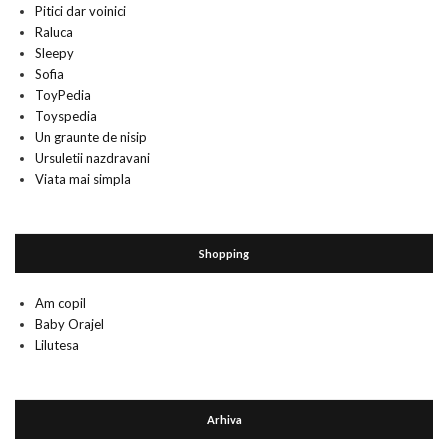
Pitici dar voinici
Raluca
Sleepy
Sofia
ToyPedia
Toyspedia
Un graunte de nisip
Ursuletii nazdravani
Viata mai simpla
Shopping
Am copil
Baby Orajel
Lilutesa
Arhiva