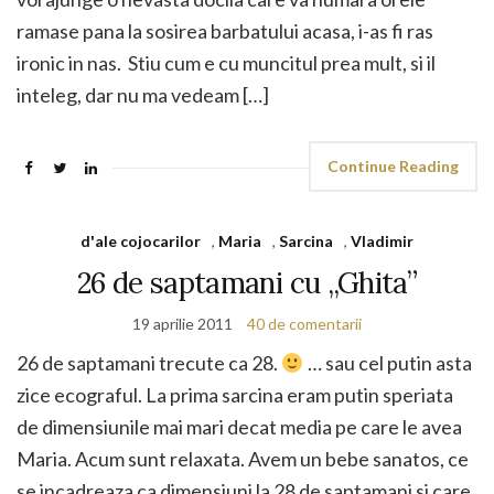
ramase pana la sosirea barbatului acasa, i-as fi ras
ironic in nas. Stiu cum e cu muncitul prea mult, si il
inteleg, dar nu ma vedeam […]
Continue Reading
d'ale cojocarilor
,
Maria
,
Sarcina
,
Vladimir
26 de saptamani cu „Ghita”
19 aprilie 2011
40 de comentarii
26 de saptamani trecute ca 28.
… sau cel putin asta
zice ecograful. La prima sarcina eram putin speriata
de dimensiunile mai mari decat media pe care le avea
Maria. Acum sunt relaxata. Avem un bebe sanatos, ce
se incadreaza ca dimensiuni la 28 de saptamani si care