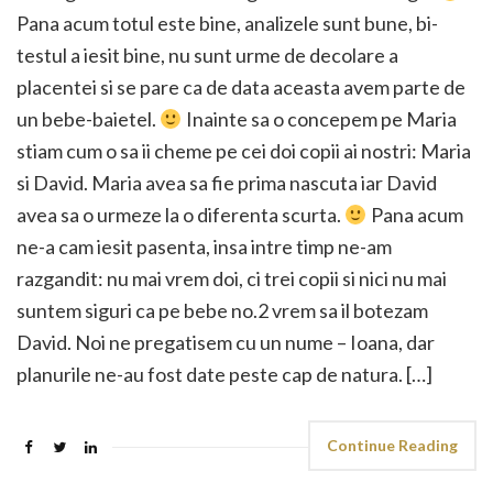
Pana acum totul este bine, analizele sunt bune, bi-
testul a iesit bine, nu sunt urme de decolare a
placentei si se pare ca de data aceasta avem parte de
un bebe-baietel.
Inainte sa o concepem pe Maria
stiam cum o sa ii cheme pe cei doi copii ai nostri: Maria
si David. Maria avea sa fie prima nascuta iar David
avea sa o urmeze la o diferenta scurta.
Pana acum
ne-a cam iesit pasenta, insa intre timp ne-am
razgandit: nu mai vrem doi, ci trei copii si nici nu mai
suntem siguri ca pe bebe no.2 vrem sa il botezam
David. Noi ne pregatisem cu un nume – Ioana, dar
planurile ne-au fost date peste cap de natura. […]
Continue Reading