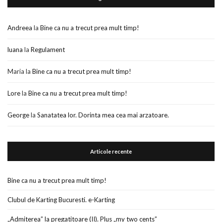
Andreea
la
Bine ca nu a trecut prea mult timp!
luana
la
Regulament
Maria
la
Bine ca nu a trecut prea mult timp!
Lore
la
Bine ca nu a trecut prea mult timp!
George
la
Sanatatea lor. Dorinta mea cea mai arzatoare.
Articole recente
Bine ca nu a trecut prea mult timp!
Clubul de Karting Bucuresti. e-Karting
„Admiterea” la pregatitoare (II). Plus „my two cents”