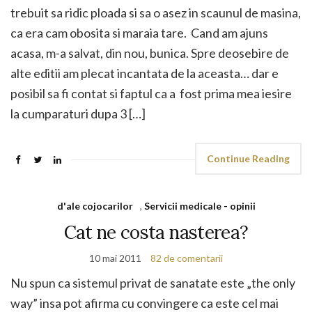
trebuit sa ridic ploada si sa o asez in scaunul de masina,
ca era cam obosita si maraia tare. Cand am ajuns
acasa, m-a salvat, din nou, bunica. Spre deosebire de
alte editii am plecat incantata de la aceasta… dar e
posibil sa fi contat si faptul ca a fost prima mea iesire
la cumparaturi dupa 3 […]
Continue Reading
d'ale cojocarilor
,
Servicii medicale - opinii
Cat ne costa nasterea?
10 mai 2011
82 de comentarii
Nu spun ca sistemul privat de sanatate este „the only
way” insa pot afirma cu convingere ca este cel mai