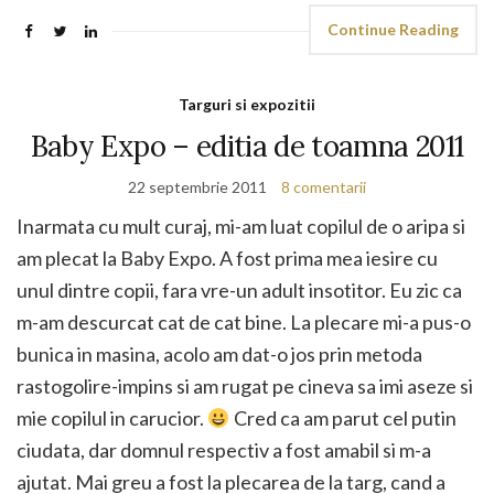
Continue Reading
Targuri si expozitii
Baby Expo – editia de toamna 2011
22 septembrie 2011
8 comentarii
Inarmata cu mult curaj, mi-am luat copilul de o aripa si
am plecat la Baby Expo. A fost prima mea iesire cu
unul dintre copii, fara vre-un adult insotitor. Eu zic ca
m-am descurcat cat de cat bine. La plecare mi-a pus-o
bunica in masina, acolo am dat-o jos prin metoda
rastogolire-impins si am rugat pe cineva sa imi aseze si
mie copilul in carucior.
Cred ca am parut cel putin
ciudata, dar domnul respectiv a fost amabil si m-a
ajutat. Mai greu a fost la plecarea de la targ, cand a