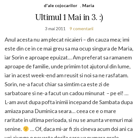
d'ale cojocarilor
,
Maria
Ultimul 1 Mai in 3. :)
3 mai 2011
9 comentarii
Anul acesta nu am plecat nicaieri – din cauza mea; imi
este din ce in ce mai greu sa ma ocup singura de Maria,
iar Sorin e aproape epuizat… Am preferat sa ramanem
aproape de familie, unde primim tot ajutorul din lume,
iar in acest week-end am reusit si noi sa ne rasfatam.
Sorin, ne-a facut chiar sa simtim ca este zi de
sarbatoare si ne-a facut un cadou minunat – pe el! …
L-am avut dupa pofta inimii incepand de Sambata dupa
amiaza pana Duminica seara… ceea ce e o mare
raritate in ultima perioada, si nu se anunta vremuri mai
senine.
… Of, daca mi-ar fi zis cineva acum doi ani ca
voi ajunge o nevasta docila care va numara orele