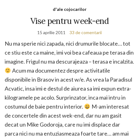
d'ale cojocarilor
Vise pentru week-end
15 aprilie 2011
33 de comentarii
Nu ma sperie nici zapada, nici drumurile blocate… tot
ce stiu este ca maine, imi voi bea cafeaua pe terasa din
imagine. Frigul nu ma descurajeaza – terasa e incalzita.
Acum ma documentez despre activitatile
disponibile in Brasov in acest w/e. As vrea la Paradisul
Acvatic, insa imi e destul de aiurea sa imi expun extra-
kilogramele pe acolo. Surprinzator, inca mai intru in
costumul de baie pentru interior.
M-am interesat
de concertele din acest wek-end, dar nu am gasit
decat un Mike Godoroja, care nu imi displace dar
parca nici nu ma entuziasmeaza foarte tare… am mai