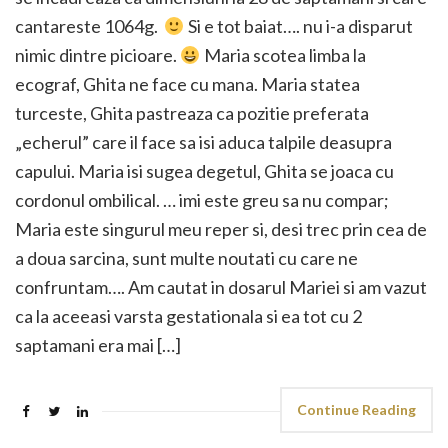
cantareste 1064g.
Si e tot baiat…. nu i-a disparut
nimic dintre picioare.
Maria scotea limba la
ecograf, Ghita ne face cu mana. Maria statea
turceste, Ghita pastreaza ca pozitie preferata
„echerul” care il face sa isi aduca talpile deasupra
capului. Maria isi sugea degetul, Ghita se joaca cu
cordonul ombilical. … imi este greu sa nu compar;
Maria este singurul meu reper si, desi trec prin cea de
a doua sarcina, sunt multe noutati cu care ne
confruntam…. Am cautat in dosarul Mariei si am vazut
ca la aceeasi varsta gestationala si ea tot cu 2
saptamani era mai […]
Continue Reading