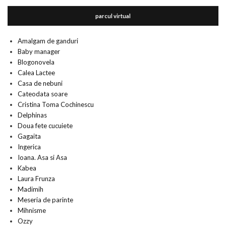
parcul virtual
Amalgam de ganduri
Baby manager
Blogonovela
Calea Lactee
Casa de nebuni
Cateodata soare
Cristina Toma Cochinescu
Delphinas
Doua fete cucuiete
Gagaita
Ingerica
Ioana. Asa si Asa
Kabea
Laura Frunza
Madimih
Meseria de parinte
Mihnisme
Ozzy