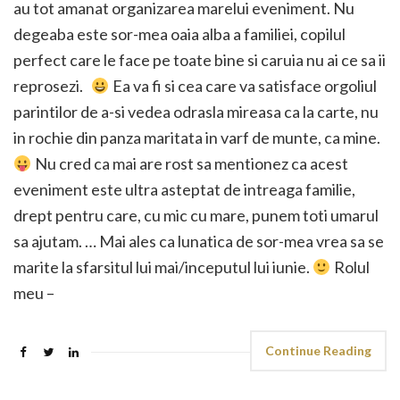
au tot amanat organizarea marelui eveniment. Nu
degeaba este sor-mea oaia alba a familiei, copilul
perfect care le face pe toate bine si caruia nu ai ce sa ii
reprosezi.
Ea va fi si cea care va satisface orgoliul
parintilor de a-si vedea odrasla mireasa ca la carte, nu
in rochie din panza maritata in varf de munte, ca mine.
Nu cred ca mai are rost sa mentionez ca acest
eveniment este ultra asteptat de intreaga familie,
drept pentru care, cu mic cu mare, punem toti umarul
sa ajutam. … Mai ales ca lunatica de sor-mea vrea sa se
marite la sfarsitul lui mai/inceputul lui iunie.
Rolul
meu –
Continue Reading