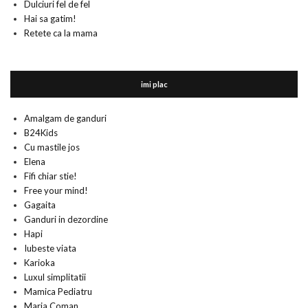
Dulciuri fel de fel
Hai sa gatim!
Retete ca la mama
imi plac
Amalgam de ganduri
B24Kids
Cu mastile jos
Elena
Fifi chiar stie!
Free your mind!
Gagaita
Ganduri in dezordine
Hapi
Iubeste viata
Karioka
Luxul simplitatii
Mamica Pediatru
Maria Coman