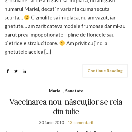
grosolane, iar ce am gasit sa imi placa, nu am gasit
numarul Mariei, decat in varianta cu manecuta
scurta…
Cizmulite sa imi placa, nu am vazut, iar
ghetute… am zarit cateva modele frumoase dar mi-au
parut prea impopotionate – pline de floricele sau
pietricele stralucitoare.
Am privit cu jind la
ghetutele acelea […]
Continue Reading
Maria
,
Sanatate
Vaccinarea nou-născuţilor se reia
din iulie
30 iunie 2010
13 comentarii