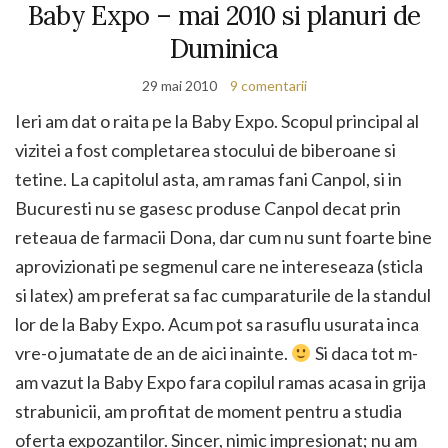
Baby Expo – mai 2010 si planuri de
Duminica
29 mai 2010
9 comentarii
Ieri am dat o raita pe la Baby Expo. Scopul principal al
vizitei a fost completarea stocului de biberoane si
tetine. La capitolul asta, am ramas fani Canpol, si in
Bucuresti nu se gasesc produse Canpol decat prin
reteaua de farmacii Dona, dar cum nu sunt foarte bine
aprovizionati pe segmenul care ne intereseaza (sticla
si latex) am preferat sa fac cumparaturile de la standul
lor de la Baby Expo. Acum pot sa rasuflu usurata inca
vre-o jumatate de an de aici inainte.
Si daca tot m-
am vazut la Baby Expo fara copilul ramas acasa in grija
strabunicii, am profitat de moment pentru a studia
oferta expozantilor. Sincer, nimic impresionat; nu am