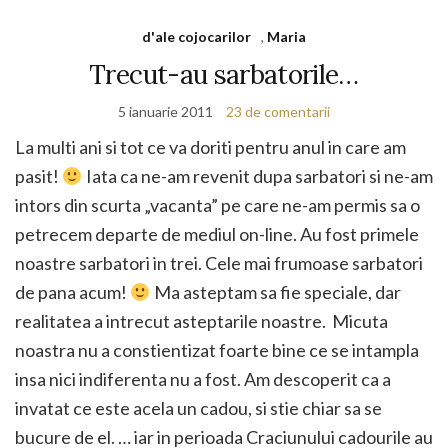
d'ale cojocarilor
,
Maria
Trecut-au sarbatorile…
5 ianuarie 2011
23 de comentarii
La multi ani si tot ce va doriti pentru anul in care am
pasit!
Iata ca ne-am revenit dupa sarbatori si ne-am
intors din scurta „vacanta” pe care ne-am permis sa o
petrecem departe de mediul on-line. Au fost primele
noastre sarbatori in trei. Cele mai frumoase sarbatori
de pana acum!
Ma asteptam sa fie speciale, dar
realitatea a intrecut asteptarile noastre. Micuta
noastra nu a constientizat foarte bine ce se intampla
insa nici indiferenta nu a fost. Am descoperit ca a
invatat ce este acela un cadou, si stie chiar sa se
bucure de el. … iar in perioada Craciunului cadourile au