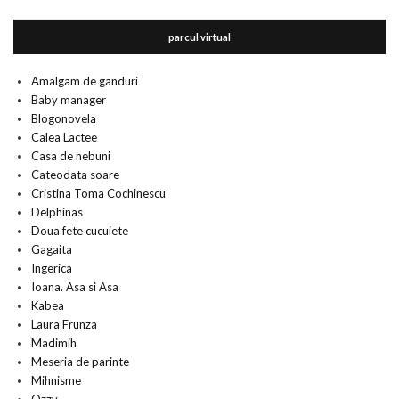
parcul virtual
Amalgam de ganduri
Baby manager
Blogonovela
Calea Lactee
Casa de nebuni
Cateodata soare
Cristina Toma Cochinescu
Delphinas
Doua fete cucuiete
Gagaita
Ingerica
Ioana. Asa si Asa
Kabea
Laura Frunza
Madimih
Meseria de parinte
Mihnisme