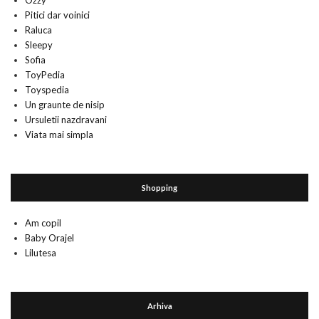
Ozzy
Pitici dar voinici
Raluca
Sleepy
Sofia
ToyPedia
Toyspedia
Un graunte de nisip
Ursuletii nazdravani
Viata mai simpla
Shopping
Am copil
Baby Orajel
Lilutesa
Arhiva