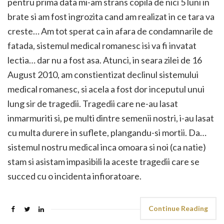
pentru prima data mi-am strans copila de nici 5 luni in
brate si am fost ingrozita cand am realizat in ce tara va
creste… Am tot sperat ca in afara de condamnarile de
fatada, sistemul medical romanesc isi va fi invatat
lectia… dar nu a fost asa. Atunci, in seara zilei de 16
August 2010, am constientizat declinul sistemului
medical romanesc, si acela a fost dor inceputul unui
lung sir de tragedii. Tragedii care ne-au lasat
inmarmuriti si, pe multi dintre semenii nostri, i-au lasat
cu multa durere in suflete, plangandu-si mortii. Da…
sistemul nostru medical inca omoara si noi (ca natie)
stam si asistam impasibili la aceste tragedii care se
succed cu o incidenta infioratoare.
Continue Reading