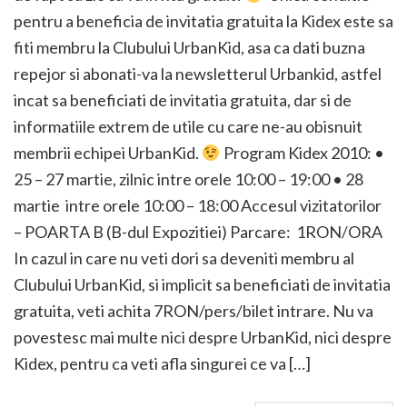
pentru a beneficia de invitatia gratuita la Kidex este sa
fiti membru la Clubului UrbanKid, asa ca dati buzna
repejor si abonati-va la newsletterul Urbankid, astfel
incat sa beneficiati de invitatia gratuita, dar si de
informatiile extrem de utile cu care ne-au obisnuit
membrii echipei UrbanKid.
Program Kidex 2010: •
25 – 27 martie, zilnic intre orele 10:00 – 19:00 • 28
martie intre orele 10:00 – 18:00 Accesul vizitatorilor
– POARTA B (B-dul Expozitiei) Parcare: 1RON/ORA
In cazul in care nu veti dori sa deveniti membru al
Clubului UrbanKid, si implicit sa beneficiati de invitatia
gratuita, veti achita 7RON/pers/bilet intrare. Nu va
povestesc mai multe nici despre UrbanKid, nici despre
Kidex, pentru ca veti afla singurei ce va […]