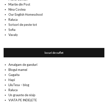
Martie din Post
Nina Costea
Our English Homeschool
Raluca
Scrisori de peste tot
Sofia
Vavaly
locuri de suflet
Amalgam de ganduri
Blogul mamei
Gagaita
Hapi
LiluTesa – blog
Raluca
Un graunte de nisip
VIATA PE INDELETE