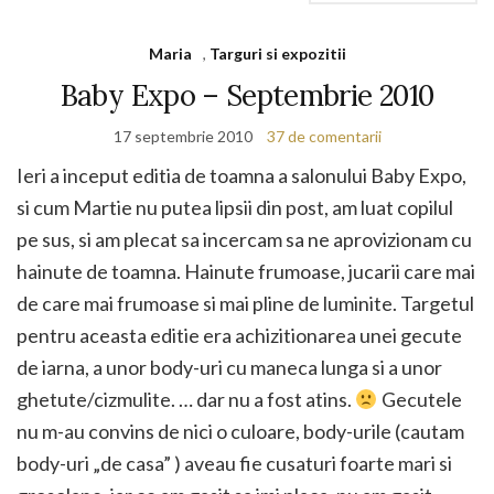
Maria
,
Targuri si expozitii
Baby Expo – Septembrie 2010
17 septembrie 2010
37 de comentarii
Ieri a inceput editia de toamna a salonului Baby Expo,
si cum Martie nu putea lipsii din post, am luat copilul
pe sus, si am plecat sa incercam sa ne aprovizionam cu
hainute de toamna. Hainute frumoase, jucarii care mai
de care mai frumoase si mai pline de luminite. Targetul
pentru aceasta editie era achizitionarea unei gecute
de iarna, a unor body-uri cu maneca lunga si a unor
ghetute/cizmulite. … dar nu a fost atins.
Gecutele
nu m-au convins de nici o culoare, body-urile (cautam
body-uri „de casa” ) aveau fie cusaturi foarte mari si