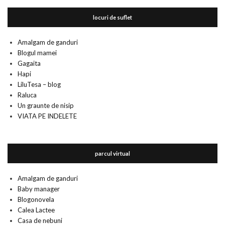
locuri de suflet
Amalgam de ganduri
Blogul mamei
Gagaita
Hapi
LiluTesa – blog
Raluca
Un graunte de nisip
VIATA PE INDELETE
parcul virtual
Amalgam de ganduri
Baby manager
Blogonovela
Calea Lactee
Casa de nebuni