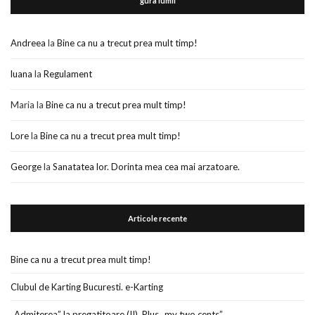
gura lumii
Andreea
la
Bine ca nu a trecut prea mult timp!
luana
la
Regulament
Maria
la
Bine ca nu a trecut prea mult timp!
Lore
la
Bine ca nu a trecut prea mult timp!
George
la
Sanatatea lor. Dorinta mea cea mai arzatoare.
Articole recente
Bine ca nu a trecut prea mult timp!
Clubul de Karting Bucuresti. e-Karting
„Admiterea” la pregatitoare (II). Plus „my two cents”