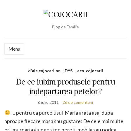
Blog de Familie
Menu
d'ale cojocarilor
,
DYS
,
eco-cojocarii
De ce iubim produsele pentru
indepartarea petelor?
6 iulie 2011
26 de comentarii
… pentru ca purcelusul-Maria arata asa, dupa
aproape fiecare masa sau gustare: De cele mai multe
ori, murdaria ajunge si pe pereti, mobila sau podea,