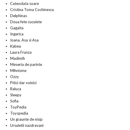
Cateodata soare
Cristina Toma Cochinescu
Delphinas
Doua fete cucuiete
Gagaita
Ingerica
Ioana. Asa si Asa
Kabea
Laura Frunza
Madimih
Meseria de parinte
Mihnisme
Ozzy
Pitici dar voinici
Raluca
Sleepy
Sofia
ToyPedia
Toyspedia
Un graunte de nisip
Ursuletii nazdravani