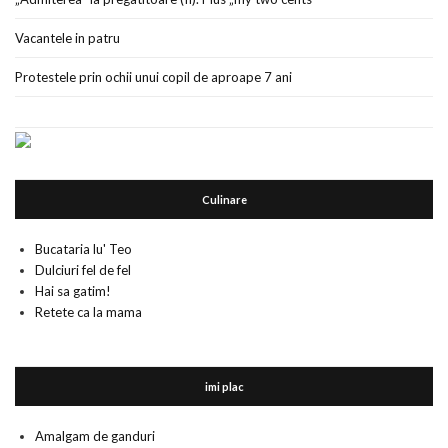
Vacantele in patru
Protestele prin ochii unui copil de aproape 7 ani
Culinare
Bucataria lu' Teo
Dulciuri fel de fel
Hai sa gatim!
Retete ca la mama
imi plac
Amalgam de ganduri