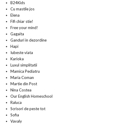
B24Kids
Cu mastile jos
Elena
Fifi chiar stie!
Free your mind!
Gagaita
Ganduri in dezordine
Hapi
Iubeste viata
Karioka
Luxul simplitatii
Mamica Pediatru
Maria Coman
Martie din Post
Nina Costea
Our English Homeschool
Raluca
Scrisori de peste tot
Sofia
Vavaly