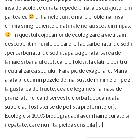
insa de acolo se curata repede… mai ales cu ajutor din
partea ei.
… hainele sunt o mare problema, insa
chimia si ingredientele naturale ne-au scos din impas.
In questul cojocarilor de ecologizare a vietii, am
descoperit minunile pe care le fac carbonatul de sodiu
, percarbonatul de sodiu, apa oxigenata, sarea de
lamaie si banalul otet, care e folosit la clatire pentru
neutralizarea sodiului. Fara pic de exagerare, Maria
arata precum in pozele de mai sus, de minim 3 ori pe zi:
la gustarea de fructe, cea de legume si la masa de
pranz, atunci cand serveste ciorba (deocamdata
supele au fost sterse de pe lista preferintelor).
Ecologic si 100% biodegradabil avem haine curate si
nepatate, care nu irita pielea sensibila […]