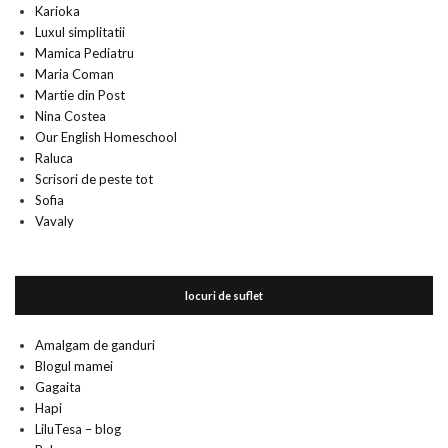
Karioka
Luxul simplitatii
Mamica Pediatru
Maria Coman
Martie din Post
Nina Costea
Our English Homeschool
Raluca
Scrisori de peste tot
Sofia
Vavaly
locuri de suflet
Amalgam de ganduri
Blogul mamei
Gagaita
Hapi
LiluTesa – blog