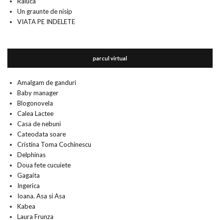
Raluca
Un graunte de nisip
VIATA PE INDELETE
parcul virtual
Amalgam de ganduri
Baby manager
Blogonovela
Calea Lactee
Casa de nebuni
Cateodata soare
Cristina Toma Cochinescu
Delphinas
Doua fete cucuiete
Gagaita
Ingerica
Ioana. Asa si Asa
Kabea
Laura Frunza