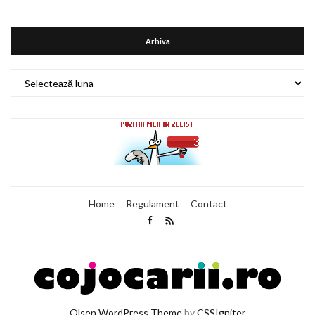
Arhiva
Arhiva
Home
Regulament
Contact
Olsen WordPress Theme
by
CSSIgniter