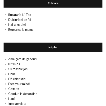
Culinare
Bucataria lu' Teo
Dulciuri fel de fel
Hai sa gatim!
Retete ca la mama
imi plac
Amalgam de ganduri
B24Kids
Cu mastile jos
Elena
Fifi chiar stie!
Free your mind!
Gagaita
Ganduri in dezordine
Hapi
Iubeste viata