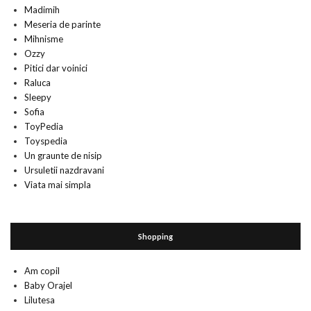
Madimih
Meseria de parinte
Mihnisme
Ozzy
Pitici dar voinici
Raluca
Sleepy
Sofia
ToyPedia
Toyspedia
Un graunte de nisip
Ursuletii nazdravani
Viata mai simpla
Shopping
Am copil
Baby Orajel
Lilutesa