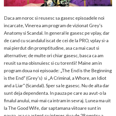
Daca am noroc si reusesc sa gasesc episoadele noi
incarcate, Vinerea am program de vizionat Grey’s
Anatomy si Scandal. In general le gasesc pe vplay, dar
de cand cu scandalul iscat de cei de la PRO, vplay si-a
mai pierdut din promptitudine, asa ca mai caut si
alternative; de multe ori chiar gasesc, basca ca am
reusit sa ma obisnuiesc si cu torentii! Maine am in
program doua noi episoade: „The End is the Beginning
is the End” (Grey’s) si „A Criminal, a Whore, an Idiot
and a Liar” (Scandal). Sper sa le gasesc. Nu de alta dar
sunt deja dependenta. In pauza pe care au avut-o la
finalul anului, mai-mai ca intram in sevraj. Lunea ma uit
la The Good Wife, dar saptamana viitoare sunt in
pauza, asa ca astept cu interes ziua de 28 pentru a