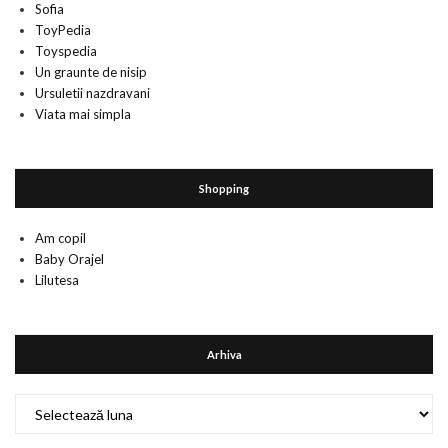
Sofia
ToyPedia
Toyspedia
Un graunte de nisip
Ursuletii nazdravani
Viata mai simpla
Shopping
Am copil
Baby Orajel
Lilutesa
Arhiva
Arhiva