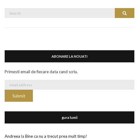
Search
Search
for:
ABONARE LA NOUATI
Primesti email de fiecare data cand scriu.
gura lumii
Andreea
la
Bine ca nu a trecut prea mult timp!