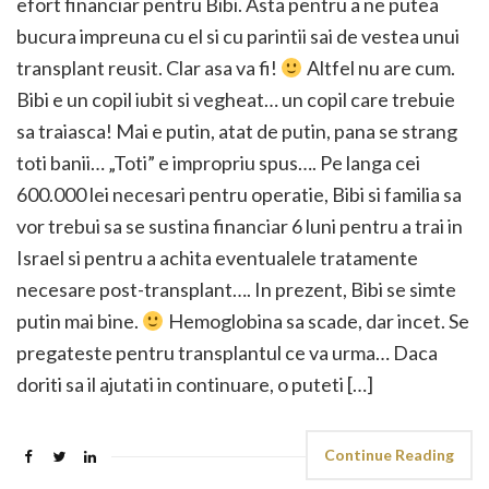
efort financiar pentru Bibi. Asta pentru a ne putea
bucura impreuna cu el si cu parintii sai de vestea unui
transplant reusit. Clar asa va fi!
Altfel nu are cum.
Bibi e un copil iubit si vegheat… un copil care trebuie
sa traiasca! Mai e putin, atat de putin, pana se strang
toti banii… „Toti” e impropriu spus…. Pe langa cei
600.000 lei necesari pentru operatie, Bibi si familia sa
vor trebui sa se sustina financiar 6 luni pentru a trai in
Israel si pentru a achita eventualele tratamente
necesare post-transplant…. In prezent, Bibi se simte
putin mai bine.
Hemoglobina sa scade, dar incet. Se
pregateste pentru transplantul ce va urma… Daca
doriti sa il ajutati in continuare, o puteti […]
Continue Reading