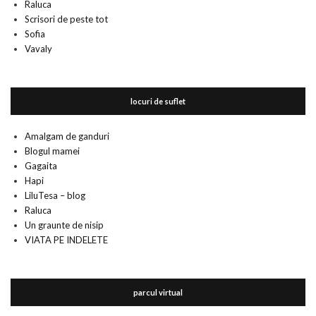
Raluca
Scrisori de peste tot
Sofia
Vavaly
locuri de suflet
Amalgam de ganduri
Blogul mamei
Gagaita
Hapi
LiluTesa – blog
Raluca
Un graunte de nisip
VIATA PE INDELETE
parcul virtual