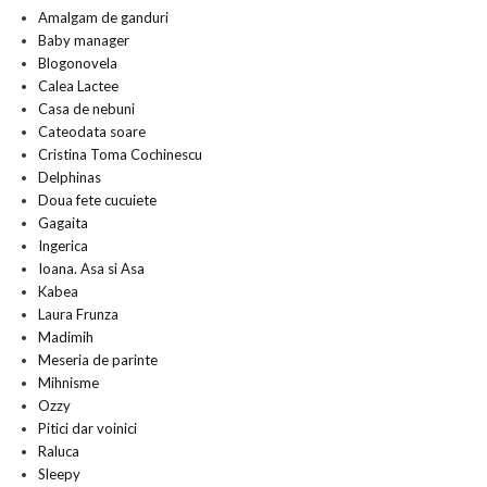
Amalgam de ganduri
Baby manager
Blogonovela
Calea Lactee
Casa de nebuni
Cateodata soare
Cristina Toma Cochinescu
Delphinas
Doua fete cucuiete
Gagaita
Ingerica
Ioana. Asa si Asa
Kabea
Laura Frunza
Madimih
Meseria de parinte
Mihnisme
Ozzy
Pitici dar voinici
Raluca
Sleepy