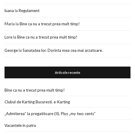
luana
la
Regulament
Maria
la
Bine ca nu a trecut prea mult timp!
Lore
la
Bine ca nu a trecut prea mult timp!
George
la
Sanatatea lor. Dorinta mea cea mai arzatoare.
Articole recente
Bine ca nu a trecut prea mult timp!
Clubul de Karting Bucuresti. e-Karting
„Admiterea” la pregatitoare (II). Plus „my two cents”
Vacantele in patru