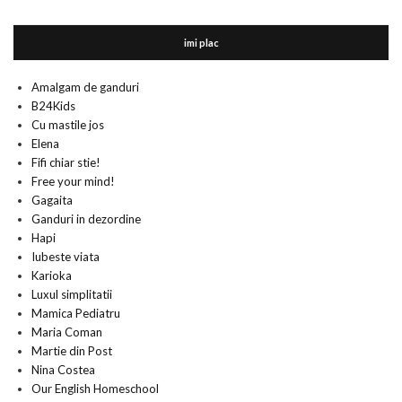
imi plac
Amalgam de ganduri
B24Kids
Cu mastile jos
Elena
Fifi chiar stie!
Free your mind!
Gagaita
Ganduri in dezordine
Hapi
Iubeste viata
Karioka
Luxul simplitatii
Mamica Pediatru
Maria Coman
Martie din Post
Nina Costea
Our English Homeschool