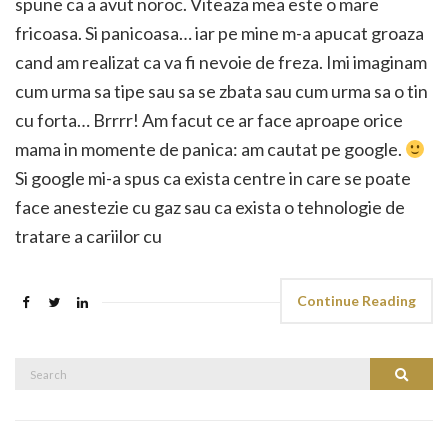
spune ca a avut noroc. Viteaza mea este o mare
fricoasa. Si panicoasa… iar pe mine m-a apucat groaza
cand am realizat ca va fi nevoie de freza. Imi imaginam
cum urma sa tipe sau sa se zbata sau cum urma sa o tin
cu forta… Brrrr! Am facut ce ar face aproape orice
mama in momente de panica: am cautat pe google.
Si google mi-a spus ca exista centre in care se poate
face anestezie cu gaz sau ca exista o tehnologie de
tratare a cariilor cu
Continue Reading
Search
Search
for: