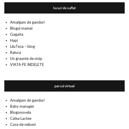
locuri de suflet
Amalgam de ganduri
Blogul mamei
Gagaita
Hapi
LiluTesa – blog
Raluca
Un graunte de nisip
VIATA PE INDELETE
parcul virtual
Amalgam de ganduri
Baby manager
Blogonovela
Calea Lactee
Casa de nebuni