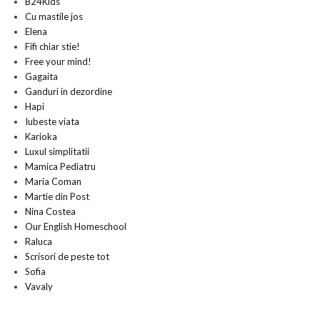
B24Kids
Cu mastile jos
Elena
Fifi chiar stie!
Free your mind!
Gagaita
Ganduri in dezordine
Hapi
Iubeste viata
Karioka
Luxul simplitatii
Mamica Pediatru
Maria Coman
Martie din Post
Nina Costea
Our English Homeschool
Raluca
Scrisori de peste tot
Sofia
Vavaly