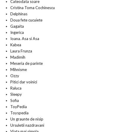
Cateodata soare
Cristina Toma Cochinescu
Delphinas
Doua fete cucuiete
Gagaita
Ingerica
Ioana. Asa si Asa
Kabea
Laura Frunza
Madimih
Meseria de parinte
Mihnisme
Ozzy
Pitici dar voinici
Raluca
Sleepy
Sofia
ToyPedia
Toyspedia
Un graunte de nisip
Ursuletii nazdravani
Viata mai simpla