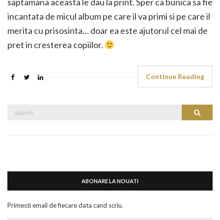
saptamana aceasta le dau la print. Sper ca bunica sa fie
incantata de micul album pe care il va primi si pe care il
merita cu prisosinta… doar ea este ajutorul cel mai de
pret in cresterea copiilor.
Continue Reading
Search
Search
for:
ABONARE LA NOUATI
Primesti email de fiecare data cand scriu.