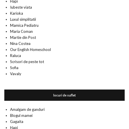
Hapi
Iubeste viata
Karioka
Luxul simplitatii
Mamica Pediatru
Maria Coman
Martie din Post
Nina Costea
Our English Homeschool
Raluca
Scrisori de peste tot
Sofia
Vavaly
locuri de suflet
Amalgam de ganduri
Blogul mamei
Gagaita
Hapi