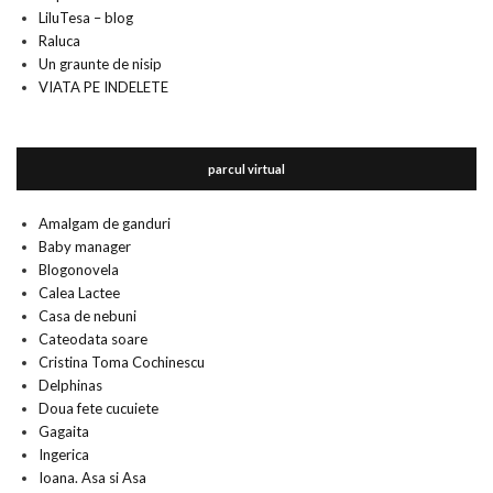
LiluTesa – blog
Raluca
Un graunte de nisip
VIATA PE INDELETE
parcul virtual
Amalgam de ganduri
Baby manager
Blogonovela
Calea Lactee
Casa de nebuni
Cateodata soare
Cristina Toma Cochinescu
Delphinas
Doua fete cucuiete
Gagaita
Ingerica
Ioana. Asa si Asa