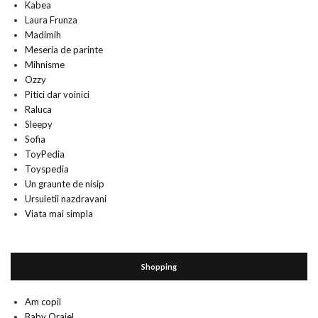
Kabea
Laura Frunza
Madimih
Meseria de parinte
Mihnisme
Ozzy
Pitici dar voinici
Raluca
Sleepy
Sofia
ToyPedia
Toyspedia
Un graunte de nisip
Ursuletii nazdravani
Viata mai simpla
Shopping
Am copil
Baby Orajel