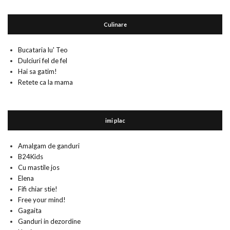
Culinare
Bucataria lu' Teo
Dulciuri fel de fel
Hai sa gatim!
Retete ca la mama
imi plac
Amalgam de ganduri
B24Kids
Cu mastile jos
Elena
Fifi chiar stie!
Free your mind!
Gagaita
Ganduri in dezordine