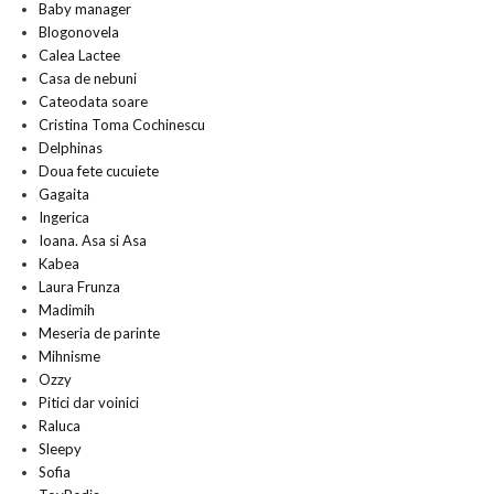
Baby manager
Blogonovela
Calea Lactee
Casa de nebuni
Cateodata soare
Cristina Toma Cochinescu
Delphinas
Doua fete cucuiete
Gagaita
Ingerica
Ioana. Asa si Asa
Kabea
Laura Frunza
Madimih
Meseria de parinte
Mihnisme
Ozzy
Pitici dar voinici
Raluca
Sleepy
Sofia