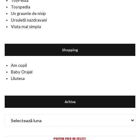
ToyPedia
Toyspedia
Un graunte de nisip
Ursuletii nazdravani
Viata mai simpla
Shopping
Am copil
Baby Orajel
Lilutesa
Arhiva
Arhiva