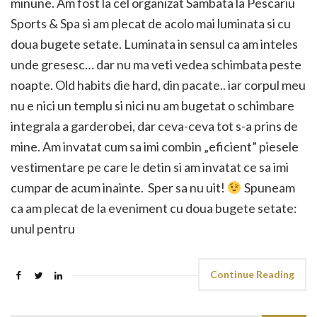
minune. Am fost la cel organizat Sambata la Pescariu
Sports & Spa si am plecat de acolo mai luminata si cu
doua bugete setate. Luminata in sensul ca am inteles
unde gresesc… dar nu ma veti vedea schimbata peste
noapte. Old habits die hard, din pacate.. iar corpul meu
nu e nici un templu si nici nu am bugetat o schimbare
integrala a garderobei, dar ceva-ceva tot s-a prins de
mine. Am invatat cum sa imi combin „eficient” piesele
vestimentare pe care le detin si am invatat ce sa imi
cumpar de acum inainte. Sper sa nu uit!
Spuneam
ca am plecat de la eveniment cu doua bugete setate:
unul pentru
Continue Reading