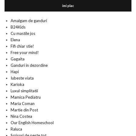
imi plac
Amalgam de ganduri
B24Kids
Cu mastile jos
Elena
Fifi chiar stie!
Free your mind!
Gagaita
Ganduri in dezordine
Hapi
Iubeste viata
Karioka
Luxul simplitatii
Mamica Pediatru
Maria Coman
Martie din Post
Nina Costea
Our English Homeschool
Raluca
Scrisori de peste tot