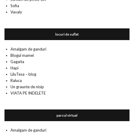
Sofia
Vavaly
locuri de suflet
Amalgam de ganduri
Blogul mamei
Gagaita
Hapi
LiluTesa – blog
Raluca
Un graunte de nisip
VIATA PE INDELETE
parcul virtual
Amalgam de ganduri