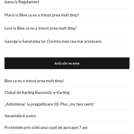
luana
la
Regulament
Maria
la
Bine ca nu a trecut prea mult timp!
Lore
la
Bine ca nu a trecut prea mult timp!
George
la
Sanatatea lor. Dorinta mea cea mai arzatoare.
Articole recente
Bine ca nu a trecut prea mult timp!
Clubul de Karting Bucuresti. e-Karting
„Admiterea” la pregatitoare (II). Plus „my two cents”
Vacantele in patru
Protestele prin ochii unui copil de aproape 7 ani