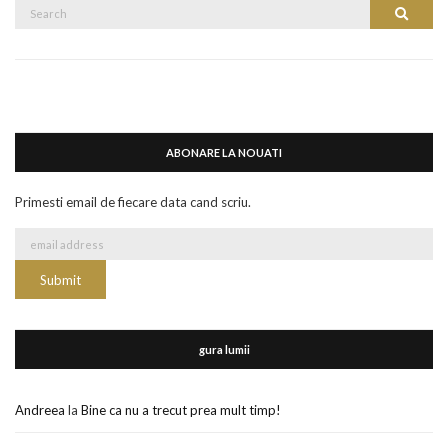
Search
Search
for:
ABONARE LA NOUATI
Primesti email de fiecare data cand scriu.
gura lumii
Andreea
la
Bine ca nu a trecut prea mult timp!